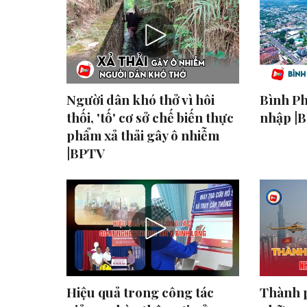
Người dân khó thở vì hôi
Bình Ph
thối, 'tố' cơ sở chế biến thực
nhập |
phẩm xả thải gây ô nhiễm
|BPTV
Hiệu quả trong công tác
Thành 