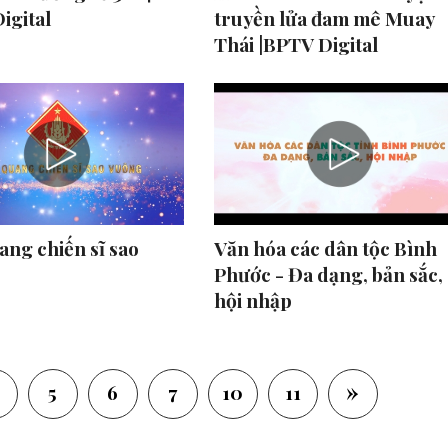
igital
truyền lửa đam mê Muay
Thái |BPTV Digital
ang chiến sĩ sao
Văn hóa các dân tộc Bình
Phước - Đa dạng, bản sắc,
hội nhập
»
5
6
7
10
11