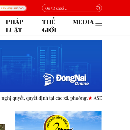
PHÁP
THẾ
MEDIA
LUẬT
GIỚI
quyết định tại các xã, phường.
ASEAN thúc đẩy bình đẳng gi