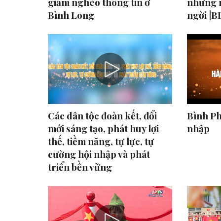
giảm nghèo thông tin ở
những m
Bình Long
ngời |
Các dân tộc đoàn kết, đổi
Bình Ph
mới sáng tạo, phát huy lợi
nhập
thế, tiềm năng, tự lực, tự
cường hội nhập và phát
triển bền vững