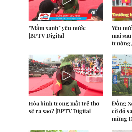
"Mầm xanh" yêu nước
Yêu nư
|BPTV Digital
mai sau
trường, 
Hòa bình trong mắt trẻ thơ
Đồng Xo
sẽ ra sao? |BPTV Digital
cờ đỏ s
mừng Đạ