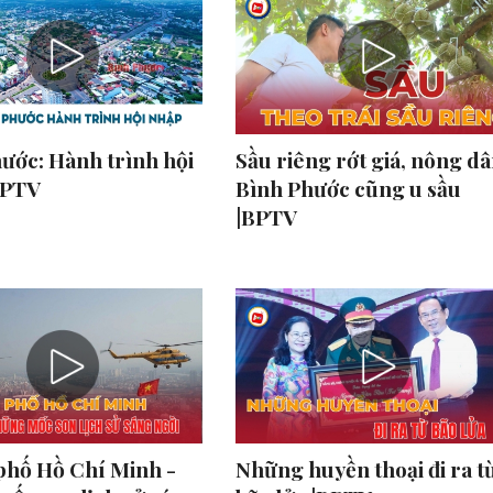
ước: Hành trình hội
Sầu riêng rớt giá, nông d
BPTV
Bình Phước cũng u sầu
|BPTV
phố Hồ Chí Minh -
Những huyền thoại đi ra t