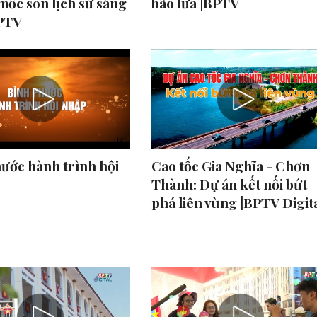
ốc son lịch sử sáng
bão lửa |BPTV
BPTV
ước hành trình hội
Cao tốc Gia Nghĩa - Chơn
Thành: Dự án kết nối bứt
phá liên vùng |BPTV Digit