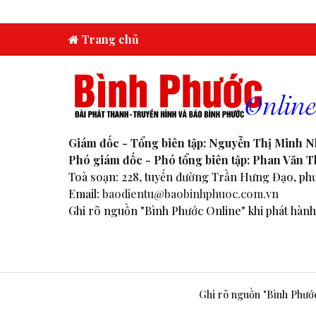
Trang chủ
Giám đốc - Tổng biên tập: Nguyễn Thị Minh 
Phó giám đốc - Phó tổng biên tập: Phan Văn 
Toà soạn: 228, tuyến đường Trần Hưng Đạo, phư
Email:
baodientu@baobinhphuoc.com.vn
Ghi rõ nguồn "Bình Phước Online" khi phát hành 
Ghi rõ nguồn "Bình Phước 