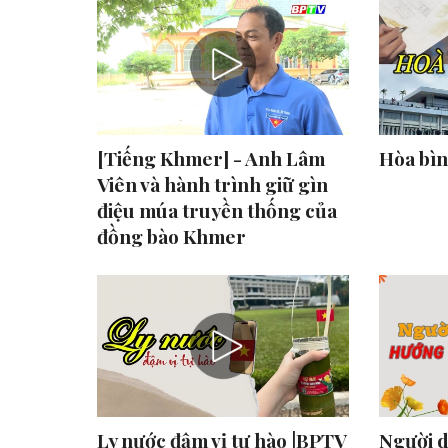
[Tiếng Khmer] - Anh Lâm
Hòa bìn
Viên và hành trình giữ gìn
điệu múa truyền thống của
đồng bào Khmer
Ly nước đậm vị tự hào |BPTV
Người d