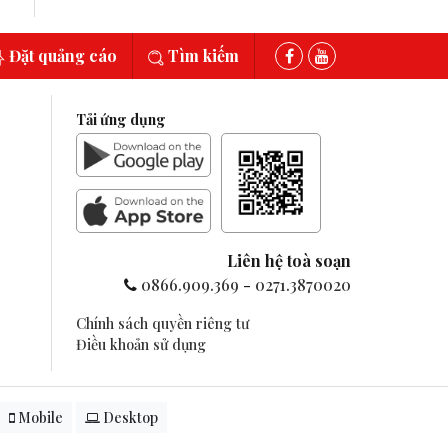
Đặt quảng cáo
Tìm kiếm
Tải ứng dụng
Liên hệ toà soạn
0866.909.369
-
0271.3870020
Chính sách quyền riêng tư
Điều khoản sử dụng
Mobile
Desktop