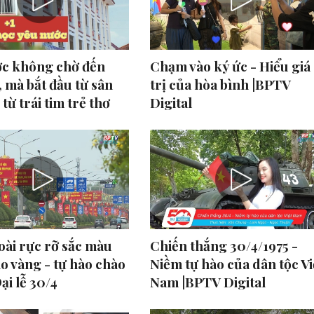
ớc không chờ đến
Chạm vào ký ức - Hiểu giá
, mà bắt đầu từ sân
trị của hòa bình |BPTV
từ trái tim trẻ thơ
Digital
ài rực rỡ sắc màu
Chiến thắng 30/4/1975 -
ao vàng - tự hào chào
Niềm tự hào của dân tộc Vi
i lễ 30/4
Nam |BPTV Digital