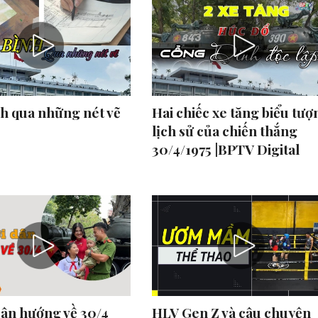
h qua những nét vẽ
Hai chiếc xe tăng biểu tượ
lịch sử của chiến thắng
30/4/1975 |BPTV Digital
ân hướng về 30/4
HLV Gen Z và câu chuyện