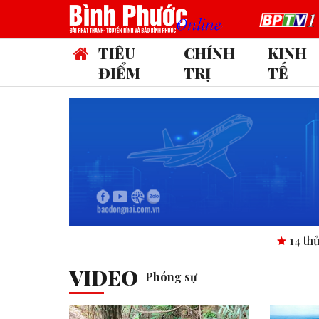
TIÊU
CHÍNH
KINH
ĐIỂM
TRỊ
TẾ
14 thủ khoa vào 
VIDEO
Phóng sự