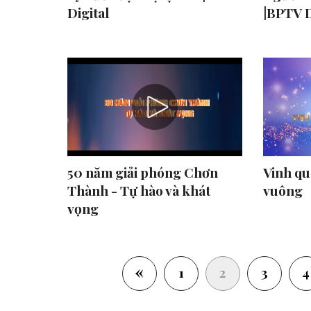
Digital
|BPTV D
50 năm giải phóng Chơn
Vinh qu
Thành - Tự hào và khát
vuông
vọng
«
(current)
1
2
3
4