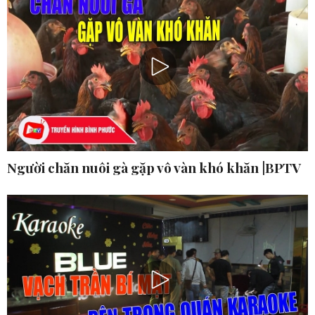
Người chăn nuôi gà gặp vô vàn khó khăn |BPTV