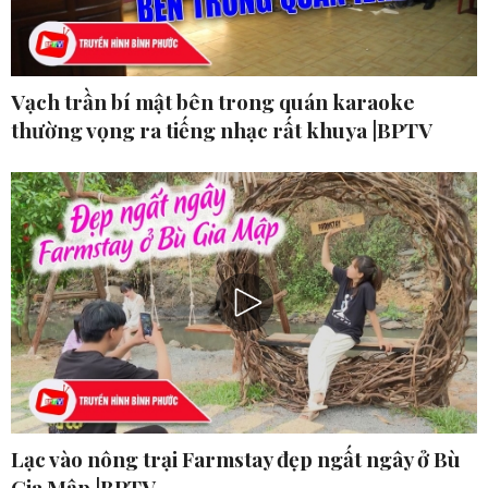
Vạch trần bí mật bên trong quán karaoke
thường vọng ra tiếng nhạc rất khuya |BPTV
Lạc vào nông trại Farmstay đẹp ngất ngây ở Bù
Gia Mập |BPTV