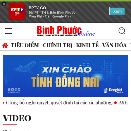
×
BPTV GO
Xem
Đài PT - TH & Báo Bình Phước
Miễn Phí - Trên Google Play
TIÊU ĐIỂM
CHÍNH TRỊ
KINH TẾ
VĂN HÓA
 quyết định tại các xã, phường.
ASEAN thúc đẩy bình đẳng g
VIDEO