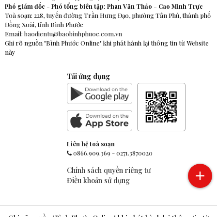
Phó giám đốc - Phó tổng biên tập: Phan Văn Thảo - Cao Minh Trực
Toà soạn: 228, tuyến đường Trần Hưng Đạo, phường Tân Phú, thành phố
Đồng Xoài, tỉnh Bình Phước
Email:
baodientu@baobinhphuoc.com.vn
Ghi rõ nguồn "Bình Phước Online" khi phát hành lại thông tin từ Website
này
Tải ứng dụng
Liên hệ toà soạn
0866.909.369
-
0271.3870020
Chính sách quyền riêng tư
Điều khoản sử dụng