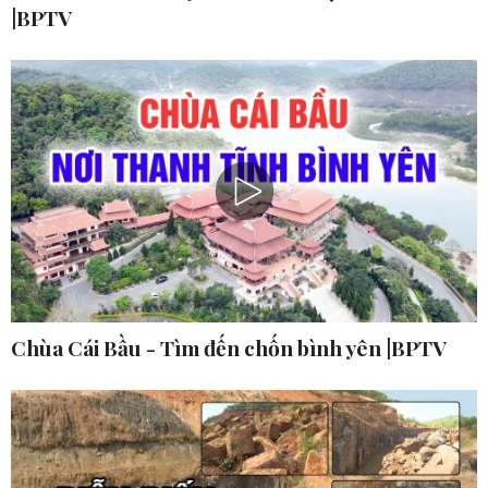
|BPTV
Chùa Cái Bầu - Tìm đến chốn bình yên |BPTV