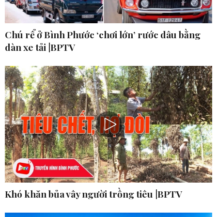
Chú rể ở Bình Phước ‘chơi lớn’ rước dâu bằng
dàn xe tải |BPTV
Khó khăn bủa vây người trồng tiêu |BPTV