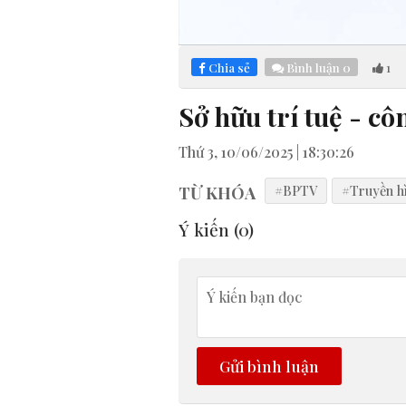
Loaded
:
Mute
5.82%
Chia sẻ
Bình luận
0
1
Sở hữu trí tuệ - cô
Thứ 3, 10/06/2025 | 18:30:26
TỪ KHÓA
#BPTV
#Truyền h
Ý kiến (
0
)
Gửi bình luận