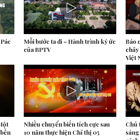
 Pác
Mỗi bước ta đi – Hành trình ký ức
Báo 
của BPTV
chảy
Việt
Một
Nhiều chuyển biến tích cực sau
Chủ 
 bền
10 năm thực hiện Chỉ thị 05
sáng 