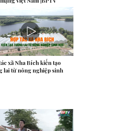
 mạng Việt Nam |BPTV
tác xã Nha Bích kiến tạo
 lai từ nông nghiệp sinh