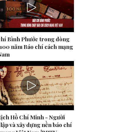
chí Bình Phước trong dòng
 100 năm Báo chí cách mạng
 Nam
tịch Hồ Chí Minh - Người
lập và xây dựng nền báo chí