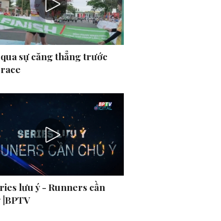
 qua sự căng thẳng trước
 race
ries lưu ý - Runners cần
ý |BPTV