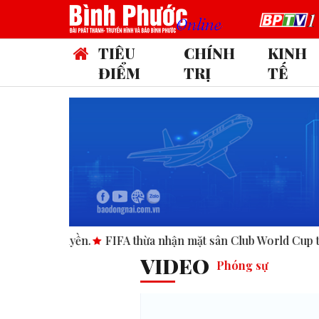
TIÊU
CHÍNH
KINH
ĐIỂM
TRỊ
TẾ
 thừa nhận mặt sân Club World Cup tại Mỹ “không đạt chuẩn”
VIDEO
Phóng sự