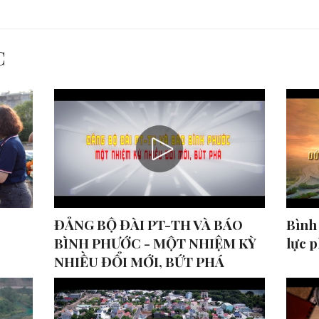
C
ĐẢNG BỘ ĐÀI PT-TH VÀ BÁO
Bình
BÌNH PHƯỚC - MỘT NHIỆM KỲ
lực p
NHIỀU ĐỔI MỚI, BỨT PHÁ