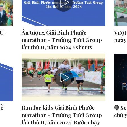
C -
Ấn tượng Giải Bình Phước
Vượt
marathon - Trường Tươi Group
ngày
lần thứ II, năm 2024 #shorts
về
Run for kids Giải Bình Phước
🛑 Se
marathon - Trường Tươi Group
chú 
lần thứ II, năm 2024: Bước chạy