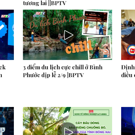
tương lai ||BPTV
ck
3 điểm du lịch cực chill ở Bình
Định 
n
Phước dịp lễ 2/9 |BPTV
điều