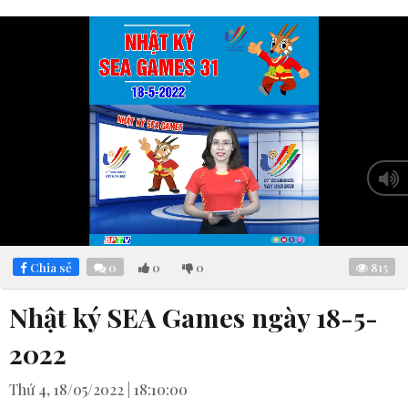
Loaded
:
Mute
5.18%
Chia sẻ
0
0
0
815
Nhật ký SEA Games ngày 18-5-
2022
Thứ 4, 18/05/2022 | 18:10:00