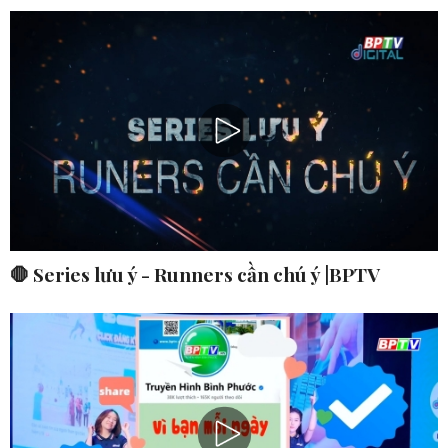
🛑 Series lưu ý - Runners cần chú ý |BPTV