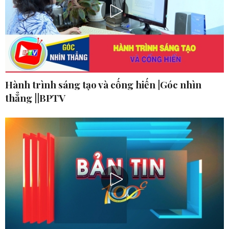
Hành trình sáng tạo và cống hiến |Góc nhìn
thẳng ||BPTV