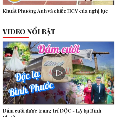
Khuất Phương Anh và chiếc HCV của nghị lực
VIDEO NỔI BẬT
Đám cưới được trang trí ĐỘC - LẠ tại Bình