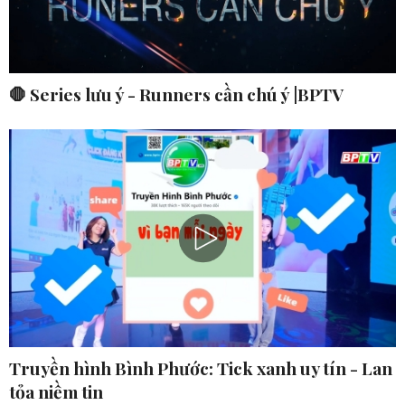
🛑 Series lưu ý - Runners cần chú ý |BPTV
Truyền hình Bình Phước: Tick xanh uy tín - Lan
tỏa niềm tin