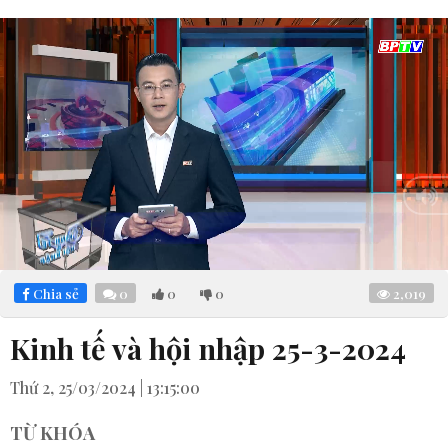
Loaded
:
Mute
5.56%
Chia sẻ
0
0
0
2,019
Kinh tế và hội nhập 25-3-2024
Thứ 2, 25/03/2024 | 13:15:00
TỪ KHÓA