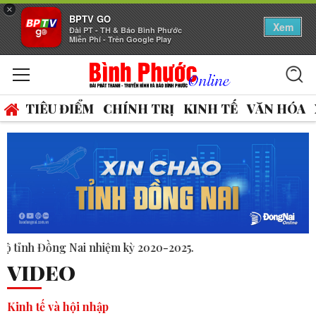
×
BPTV GO
Xem
Đài PT - TH & Báo Bình Phước
Miễn Phí - Trên Google Play
TIÊU ĐIỂM
CHÍNH TRỊ
KINH TẾ
VĂN HÓA
25.
VIDEO
Kinh tế và hội nhập