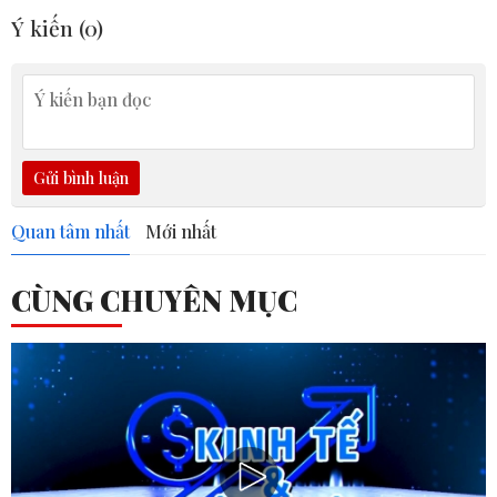
Ý kiến (
0
)
Gửi bình luận
Quan tâm nhất
Mới nhất
CÙNG CHUYÊN MỤC