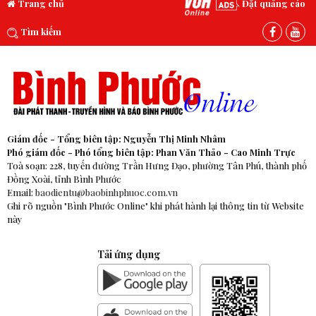
Trang chủ
Đặt quảng cáo
Tìm kiếm
Giám đốc - Tổng biên tập: Nguyễn Thị Minh Nhâm
Phó giám đốc - Phó tổng biên tập: Phan Văn Thảo - Cao Minh Trực
Toà soạn: 228, tuyến đường Trần Hưng Đạo, phường Tân Phú, thành phố
Đồng Xoài, tỉnh Bình Phước
Email:
baodientu@baobinhphuoc.com.vn
Ghi rõ nguồn "Bình Phước Online" khi phát hành lại thông tin từ Website
này
Tải ứng dụng