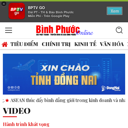
×
BPTV GO
Xem
Đài PT - TH & Báo Bình Phước
Miễn Phí - Trên Google Play
TIÊU ĐIỂM
CHÍNH TRỊ
KINH TẾ
VĂN HÓA
i trong kinh doanh và nhân quyền.
FIFA thừa nhận mặt sân 
VIDEO
Hành trình khát vọng