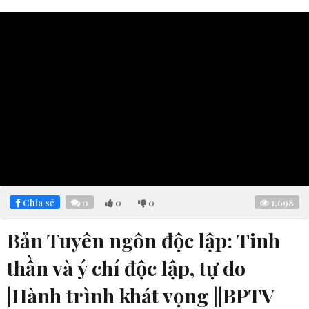
Chia sẻ
0
0
0
1,698
Bản Tuyên ngôn độc lập: Tinh
thần và ý chí độc lập, tự do
|Hành trình khát vọng ||BPTV