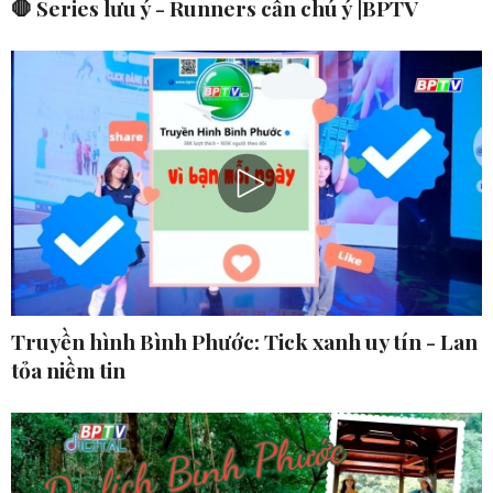
🛑 Series lưu ý - Runners cần chú ý |BPTV
Truyền hình Bình Phước: Tick xanh uy tín - Lan
tỏa niềm tin