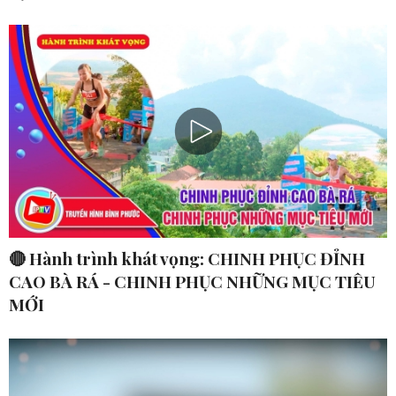
🔴 Hành trình khát vọng: CHINH PHỤC ĐỈNH
CAO BÀ RÁ - CHINH PHỤC NHỮNG MỤC TIÊU
MỚI