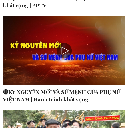
khát vọng | BPTV
🔴KỶ NGUYÊN MỚI VÀ SỨ MỆNH CỦA PHỤ NỮ
VIỆT NAM | Hành trình khát vọng