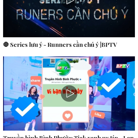
🛑 Series lưu ý - Runners cần chú ý |BPTV
Truyền hình Bình Phước: Tick xanh uy tín - Lan