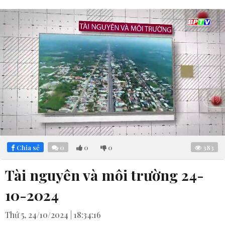
Loaded
:
Mute
4.11%
Chia sẻ
0
0
0
383
Tài nguyên và môi trường 24-
10-2024
Thứ 5, 24/10/2024 | 18:34:16