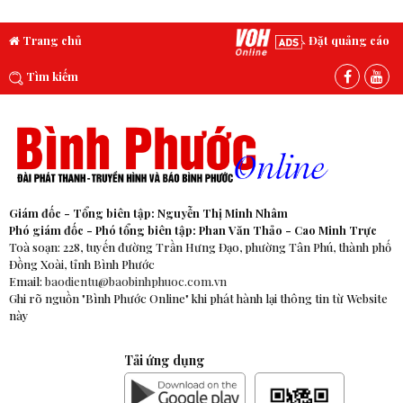
Trang chủ
Đặt quảng cáo
Tìm kiếm
Giám đốc - Tổng biên tập: Nguyễn Thị Minh Nhâm
Phó giám đốc - Phó tổng biên tập: Phan Văn Thảo - Cao Minh Trực
Toà soạn: 228, tuyến đường Trần Hưng Đạo, phường Tân Phú, thành phố
Đồng Xoài, tỉnh Bình Phước
Email:
baodientu@baobinhphuoc.com.vn
Ghi rõ nguồn "Bình Phước Online" khi phát hành lại thông tin từ Website
này
Tải ứng dụng