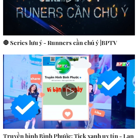
🛑 Series lưu ý - Runners cần chú ý |BPTV
Truyền hình Bình Phước: Tick xanh uy tín - Lan