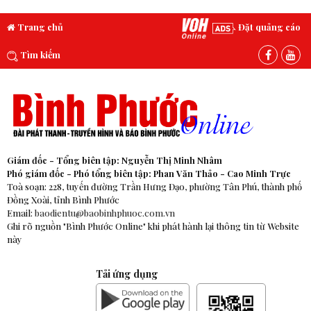
Trang chủ
Đặt quảng cáo
Tìm kiếm
Giám đốc - Tổng biên tập: Nguyễn Thị Minh Nhâm
Phó giám đốc - Phó tổng biên tập: Phan Văn Thảo - Cao Minh Trực
Toà soạn: 228, tuyến đường Trần Hưng Đạo, phường Tân Phú, thành phố
Đồng Xoài, tỉnh Bình Phước
Email:
baodientu@baobinhphuoc.com.vn
Ghi rõ nguồn "Bình Phước Online" khi phát hành lại thông tin từ Website
này
Tải ứng dụng