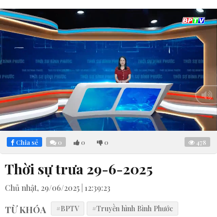
Loaded
:
Mute
2.67%
Chia sẻ
0
0
0
478
Thời sự trưa 29-6-2025
Chủ nhật, 29/06/2025 | 12:39:23
TỪ KHÓA
#BPTV
#Truyền hình Bình Phước