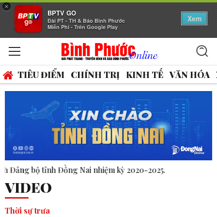
×
BPTV GO
Xem
Đài PT - TH & Báo Bình Phước
Miễn Phí - Trên Google Play
TIÊU ĐIỂM
CHÍNH TRỊ
KINH TẾ
VĂN HÓA
20-2025.
VIDEO
Thời sự trưa