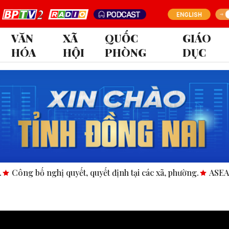
VĂN
XÃ
QUỐC
GIÁO
HÓA
HỘI
PHÒNG
DỤC
, quyết định tại các xã, phường.
ASEAN thúc đẩy bình đẳng g