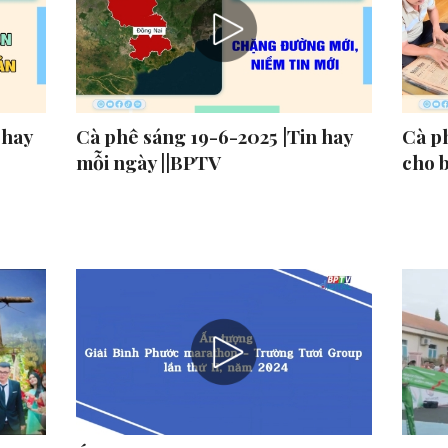
 hay
Cà phê sáng 19-6-2025 |Tin hay
Cà p
mỗi ngày ||BPTV
cho 