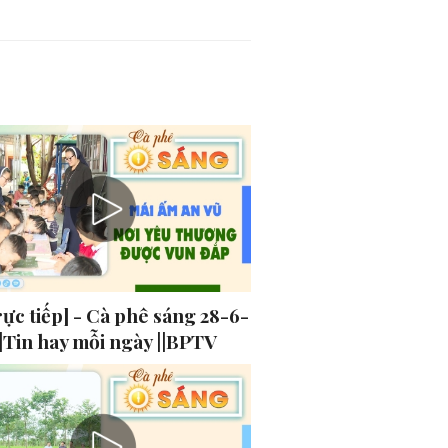
ực tiếp] - Cà phê sáng 28-6-
|Tin hay mỗi ngày ||BPTV