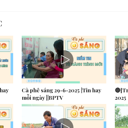
C
 hay
Cà phê sáng 29-6-2025 |Tin hay
🔴[Tr
mỗi ngày ||BPTV
2025 