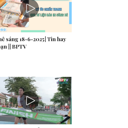
hê sáng 18-6-2025| Tin hay
bạn || BPTV