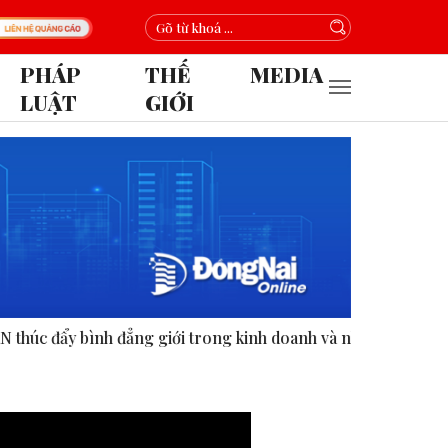
PHÁP
THẾ
MEDIA
LUẬT
GIỚI
iới trong kinh doanh và nhân quyền.
FIFA thừa nhận mặt s