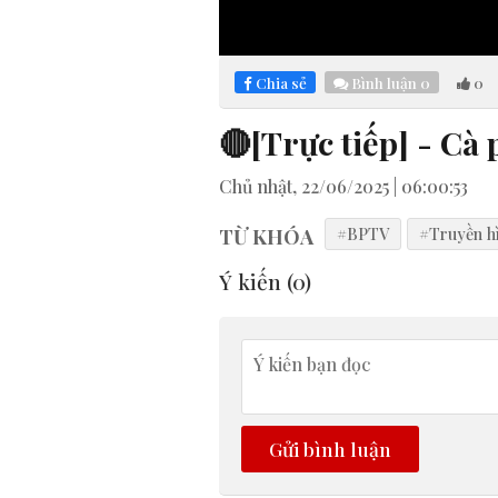
Chia sẻ
Bình luận
0
0
🔴[Trực tiếp] - Cà
Chủ nhật, 22/06/2025 | 06:00:53
TỪ KHÓA
#BPTV
#Truyền h
Ý kiến (
0
)
Gửi bình luận