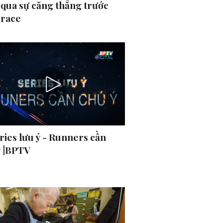
 qua sự căng thẳng trước
 race
ries lưu ý - Runners cần
ý |BPTV