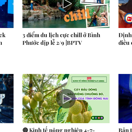
ck
3 điểm du lịch cực chill ở Bình
Định 
n
Phước dịp lễ 2/9 |BPTV
điều
🔴 Kinh tế nông nghiệp 4-7-
Bản 