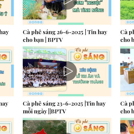
 hay
Cà phê sáng 26-6-2025 | Tin hay
Cà ph
cho bạn | BPTV
cho 
hay
Cà phê sáng 23-6-2025 |Tin hay
Cà ph
mỗi ngày ||BPTV
cho 