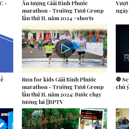
C -
Ấn tượng Giải Bình Phước
Vượt
marathon - Trường Tươi Group
ngày
lần thứ II, năm 2024 #shorts
về
Run for kids Giải Bình Phước
🛑 Se
marathon - Trường Tươi Group
chú 
lần thứ II, năm 2024: Bước chạy
tương lai ||BPTV