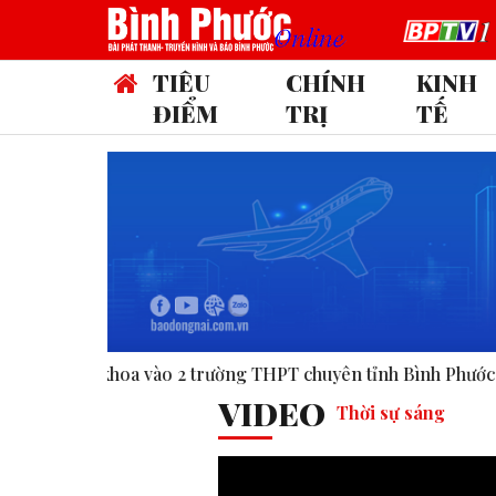
TIÊU
CHÍNH
KINH
ĐIỂM
TRỊ
TẾ
 2 trường THPT chuyên tỉnh Bình Phước.
Công bố nghị quyết
VIDEO
Thời sự sáng