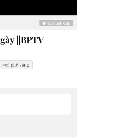
410
lượt xem
ngày ||BPTV
#cà phê sáng