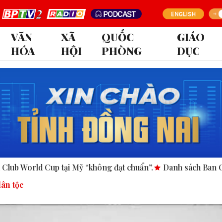
VĂN
XÃ
QUỐC
GIÁO
HÓA
HỘI
PHÒNG
DỤC
ỹ “không đạt chuẩn”.
Danh sách Ban Chấp hành Đảng bộ tỉn
dân tộc