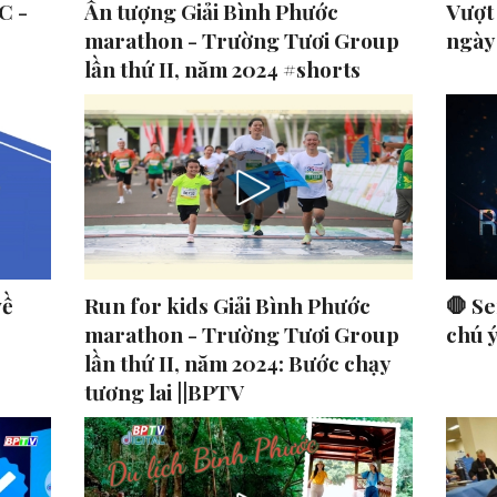
C -
Ấn tượng Giải Bình Phước
Vượt
marathon - Trường Tươi Group
ngày
lần thứ II, năm 2024 #shorts
về
Run for kids Giải Bình Phước
🛑 Se
marathon - Trường Tươi Group
chú 
lần thứ II, năm 2024: Bước chạy
tương lai ||BPTV