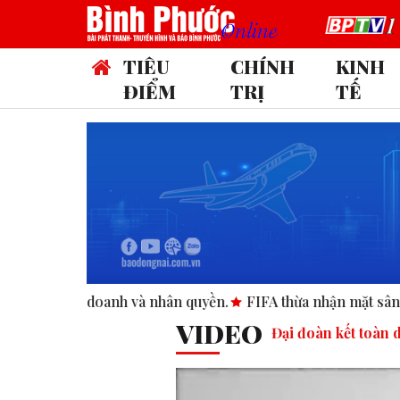
TIÊU
CHÍNH
KINH
ĐIỂM
TRỊ
TẾ
à nhân quyền.
FIFA thừa nhận mặt sân Club World Cup tại M
VIDEO
Đại đoàn kết toàn 