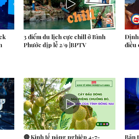
ck
3 điểm du lịch cực chill ở Bình
Định 
n
Phước dịp lễ 2/9 |BPTV
điều
🔴 Kinh tế nông nghiệp 4-7-
Bản 