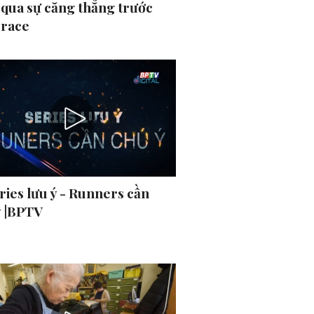
 qua sự căng thẳng trước
 race
ries lưu ý - Runners cần
ý |BPTV