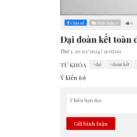
Loaded
:
Mute
5.78%
Chia sẻ
Bình luận
0
0
Đại đoàn kết toàn 
Thứ 3, 20/02/2024 | 21:05:00
TỪ KHÓA
#đại
#đoàn kết
Ý kiến (
0
)
Gửi bình luận