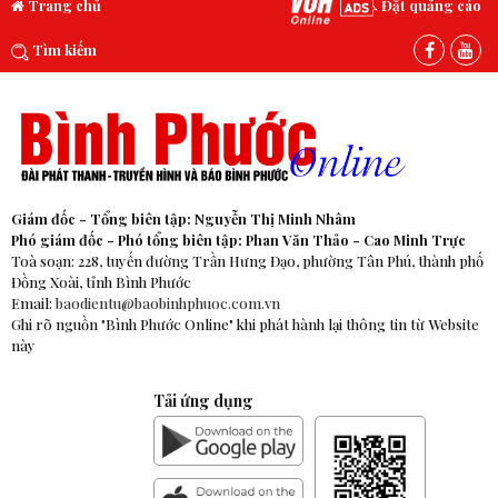
Trang chủ
Đặt quảng cáo
Tìm kiếm
Giám đốc - Tổng biên tập: Nguyễn Thị Minh Nhâm
Phó giám đốc - Phó tổng biên tập: Phan Văn Thảo - Cao Minh Trực
Toà soạn: 228, tuyến đường Trần Hưng Đạo, phường Tân Phú, thành phố
Đồng Xoài, tỉnh Bình Phước
Email:
baodientu@baobinhphuoc.com.vn
Ghi rõ nguồn "Bình Phước Online" khi phát hành lại thông tin từ Website
này
Tải ứng dụng