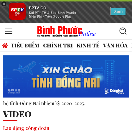
×
BPTV GO
Xem
Đài PT - TH & Báo Bình Phước
Miễn Phí - Trên Google Play
TIÊU ĐIỂM
CHÍNH TRỊ
KINH TẾ
VĂN HÓA
 kỳ 2020-2025.
VIDEO
Lao động công đoàn