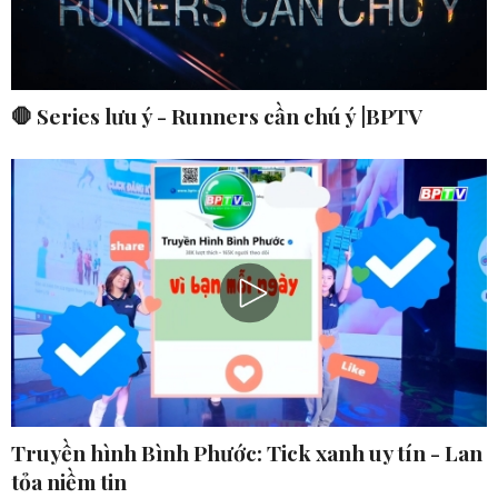
🛑 Series lưu ý - Runners cần chú ý |BPTV
Truyền hình Bình Phước: Tick xanh uy tín - Lan
tỏa niềm tin