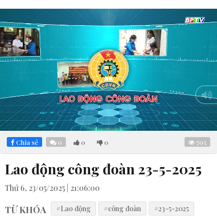
Loaded
:
Mute
3.87%
Chia sẻ
0
0
0
705
Lao động công đoàn 23-5-2025
Thứ 6, 23/05/2025 | 21:06:00
TỪ KHÓA
#Lao động
#công đoàn
#23-5-2025