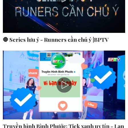
🛑 Series lưu ý - Runners cần chú ý |BPTV
Truyền hình Bình Phước: Tick xanh uy tín - Lan