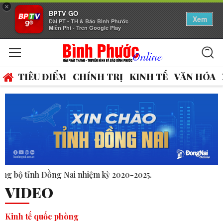
×
BPTV GO
Xem
Đài PT - TH & Báo Bình Phước
Miễn Phí - Trên Google Play
TIÊU ĐIỂM
CHÍNH TRỊ
KINH TẾ
VĂN HÓA
020-2025.
VIDEO
Kinh tế quốc phòng