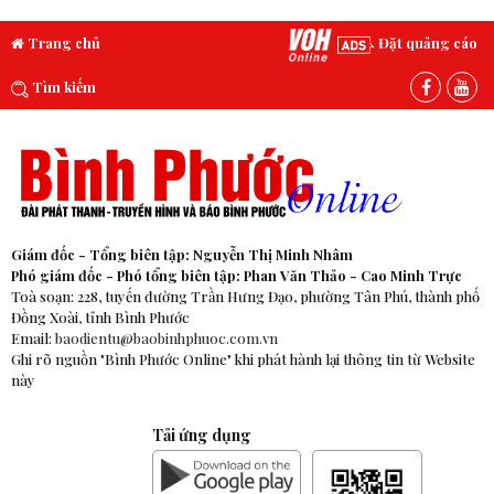
Trang chủ
Đặt quảng cáo
Tìm kiếm
Giám đốc - Tổng biên tập: Nguyễn Thị Minh Nhâm
Phó giám đốc - Phó tổng biên tập: Phan Văn Thảo - Cao Minh Trực
Toà soạn: 228, tuyến đường Trần Hưng Đạo, phường Tân Phú, thành phố
Đồng Xoài, tỉnh Bình Phước
Email:
baodientu@baobinhphuoc.com.vn
Ghi rõ nguồn "Bình Phước Online" khi phát hành lại thông tin từ Website
này
Tải ứng dụng