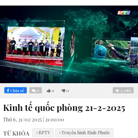
Loaded
:
Mute
4.91%
Chia sẻ
0
0
0
2,086
Kinh tế quốc phòng 21-2-2025
Thứ 6, 21/02/2025 | 21:00:00
TỪ KHÓA
#BPTV
#Truyền hình Bình Phước