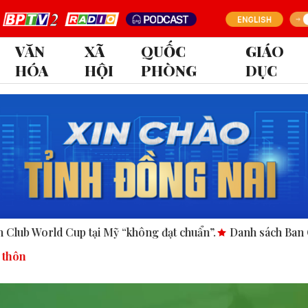
VĂN
XÃ
QUỐC
GIÁO
HÓA
HỘI
PHÒNG
DỤC
 “không đạt chuẩn”.
Danh sách Ban Chấp hành Đảng bộ tỉn
 thôn