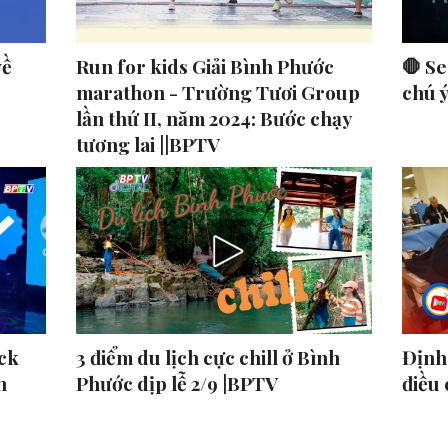
về
Run for kids Giải Bình Phước
🛑 Se
marathon - Trường Tươi Group
chú 
lần thứ II, năm 2024: Bước chạy
tương lai ||BPTV
ck
3 điểm du lịch cực chill ở Bình
Định 
n
Phước dịp lễ 2/9 |BPTV
điều