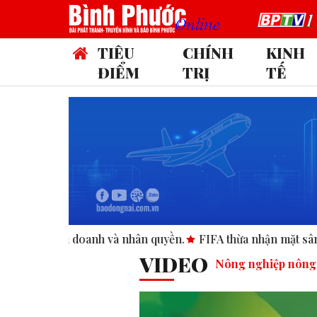
TIÊU
CHÍNH
KINH
ĐIỂM
TRỊ
TẾ
 nhân quyền.
FIFA thừa nhận mặt sân Club World Cup tại Mỹ
VIDEO
Nông nghiệp nông