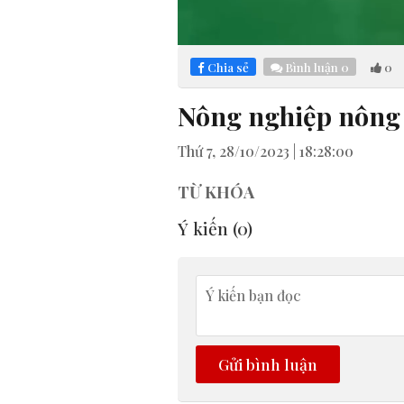
Loaded
:
Mute
3.80%
Chia sẻ
Bình luận
0
0
Nông nghiệp nông 
Thứ 7, 28/10/2023 | 18:28:00
TỪ KHÓA
Ý kiến (
0
)
Gửi bình luận