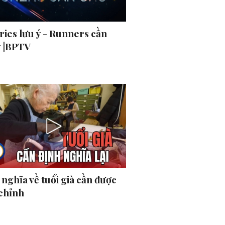
ries lưu ý - Runners cần
ý |BPTV
nghĩa về tuổi già cần được
 chỉnh