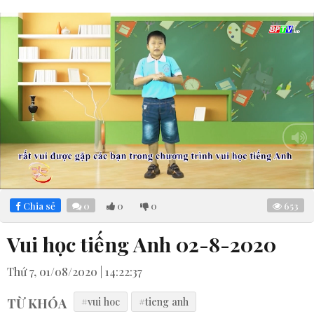
Loaded
:
Mute
11.14%
Chia sẻ
0
0
0
653
Vui học tiếng Anh 02-8-2020
Thứ 7, 01/08/2020 | 14:22:37
TỪ KHÓA
#vui hoc
#tieng anh