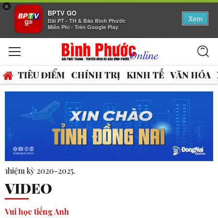
×
BPTV GO
Xem
Đài PT - TH & Báo Bình Phước
Miễn Phí - Trên Google Play
TIÊU ĐIỂM
CHÍNH TRỊ
KINH TẾ
VĂN HÓA
14 thủ kh
VIDEO
Vui học tiếng Anh