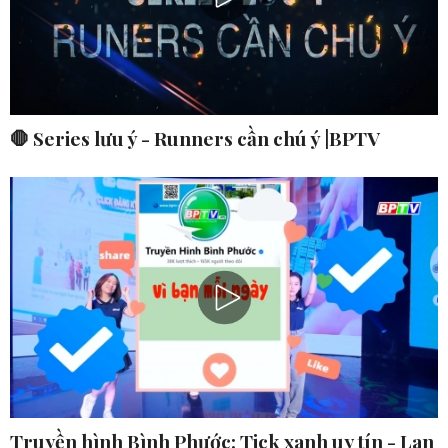
🛑 Series lưu ý - Runners cần chú ý |BPTV
Truyền hình Bình Phước: Tick xanh uy tín - Lan