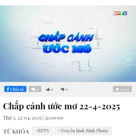
Loaded
:
Mute
4.98%
Chia sẻ
0
0
0
1,102
Chắp cánh ước mơ 22-4-2025
Thứ 3, 22/04/2025 | 21:00:00
TỪ KHÓA
#BPTV
#Truyền hình Bình Phước