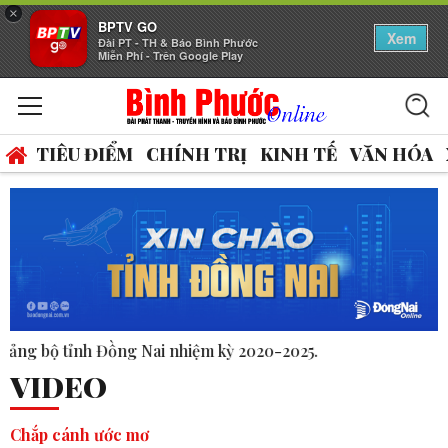
×
BPTV GO
Xem
Đài PT - TH & Báo Bình Phước
Miễn Phí - Trên Google Play
TIÊU ĐIỂM
CHÍNH TRỊ
KINH TẾ
VĂN HÓA
ỳ 2020-2025.
VIDEO
Chắp cánh ước mơ