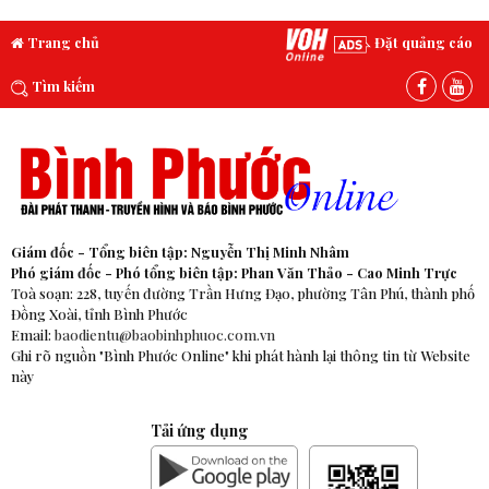
Trang chủ
Đặt quảng cáo
Tìm kiếm
Giám đốc - Tổng biên tập: Nguyễn Thị Minh Nhâm
Phó giám đốc - Phó tổng biên tập: Phan Văn Thảo - Cao Minh Trực
Toà soạn: 228, tuyến đường Trần Hưng Đạo, phường Tân Phú, thành phố
Đồng Xoài, tỉnh Bình Phước
Email:
baodientu@baobinhphuoc.com.vn
Ghi rõ nguồn "Bình Phước Online" khi phát hành lại thông tin từ Website
này
Tải ứng dụng