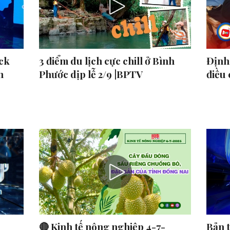
ck
3 điểm du lịch cực chill ở Bình
Định 
n
Phước dịp lễ 2/9 |BPTV
điều
🔴 Kinh tế nông nghiệp 4-7-
Bản 