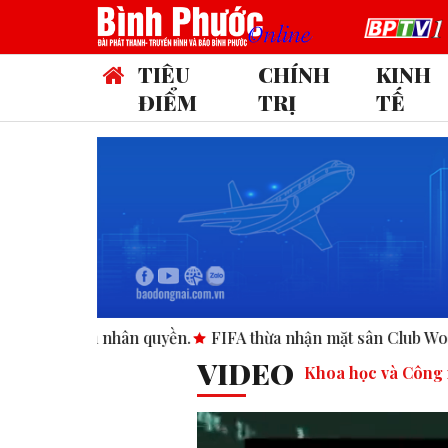
TIÊU
CHÍNH
KINH
ĐIỂM
TRỊ
TẾ
n.
FIFA thừa nhận mặt sân Club World Cup tại Mỹ “không đạ
VIDEO
Khoa học và Công