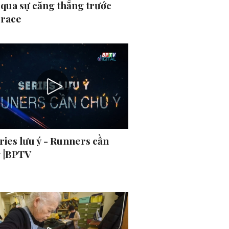
 qua sự căng thẳng trước
 race
ries lưu ý - Runners cần
ý |BPTV