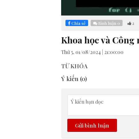
Loaded
:
Mute
4.89%
Chia sẻ
Bình luận
0
2
Khoa học và Công 
Thứ 5, 01/08/2024 | 21:00:00
TỪ KHÓA
Ý kiến (
0
)
Gửi bình luận