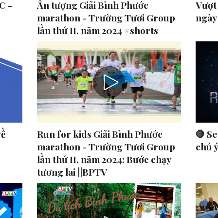
C -
Ấn tượng Giải Bình Phước
Vượt
marathon - Trường Tươi Group
ngày
lần thứ II, năm 2024 #shorts
về
Run for kids Giải Bình Phước
🛑 Se
marathon - Trường Tươi Group
chú 
lần thứ II, năm 2024: Bước chạy
tương lai ||BPTV