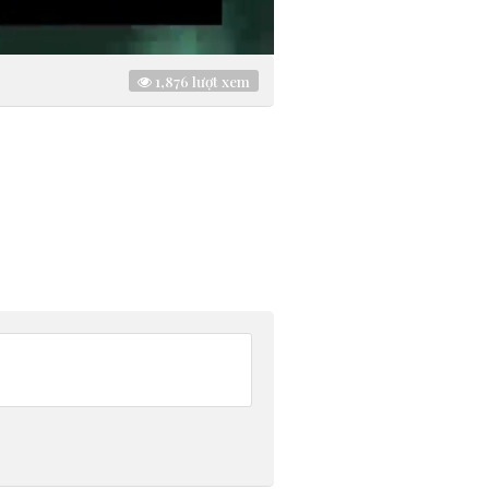
1,876
lượt xem