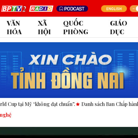
VĂN
XÃ
QUỐC
GIÁO
HÓA
HỘI
PHÒNG
DỤC
t chuẩn”.
Danh sách Ban Chấp hành Đảng bộ tỉnh Đồng Nai
 nghệ