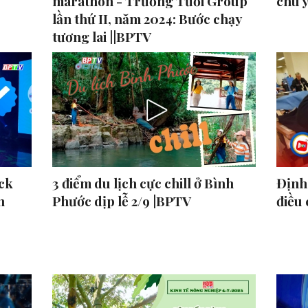
marathon - Trường Tươi Group
chú 
lần thứ II, năm 2024: Bước chạy
tương lai ||BPTV
ck
3 điểm du lịch cực chill ở Bình
Định 
n
Phước dịp lễ 2/9 |BPTV
điều