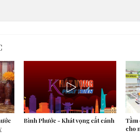
C
hước
Bình Phước - Khát vọng cất cánh
Tầm 
ỵ
cho 