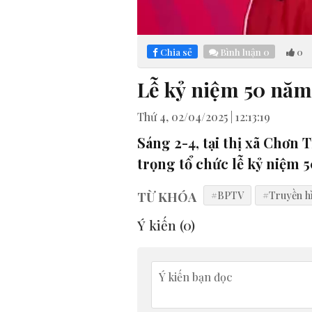
Loaded
:
Mute
1.19%
Chia sẻ
Bình luận
0
0
Lễ kỷ niệm 50 năm
Thứ 4, 02/04/2025 | 12:13:19
Sáng 2-4, tại thị xã Chơ
trọng tổ chức lễ kỷ niệm 
TỪ KHÓA
#BPTV
#Truyền h
Ý kiến (
0
)