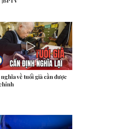
ý |BPTV
nghĩa về tuổi già cần được
 chỉnh