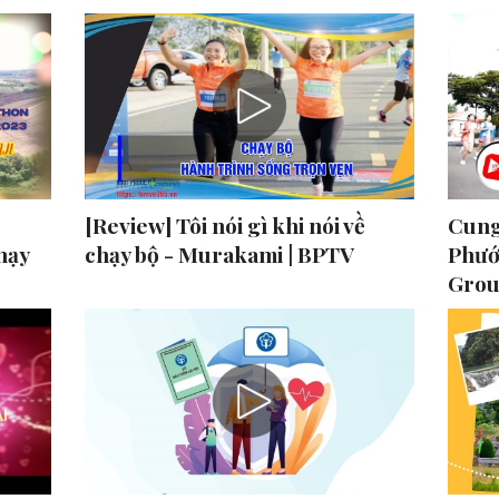
[Review] Tôi nói gì khi nói về
Cung
hạy
chạy bộ - Murakami | BPTV
Phướ
Grou