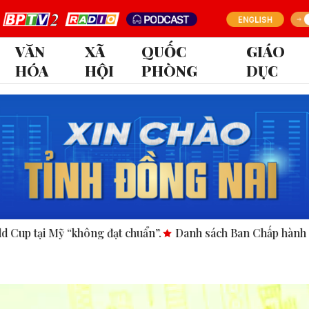
VĂN
XÃ
QUỐC
GIÁO
HÓA
HỘI
PHÒNG
DỤC
huẩn”.
Danh sách Ban Chấp hành Đảng bộ tỉnh Đồng Nai nh