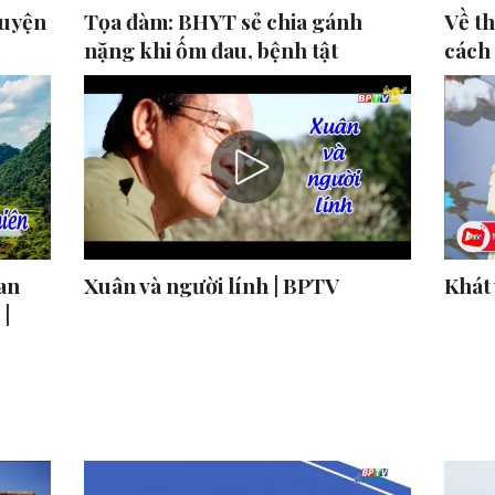
guyện
Tọa đàm: BHYT sẻ chia gánh
Về t
nặng khi ốm đau, bệnh tật
cách
an
Xuân và người lính | BPTV
Khát
 |