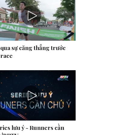
 qua sự căng thẳng trước
 race
ries lưu ý - Runners cần