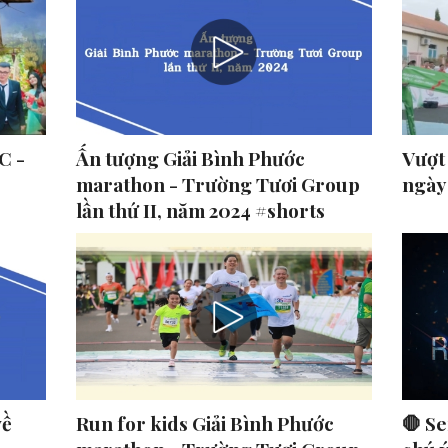
C -
Ấn tượng Giải Bình Phước
Vượt
marathon - Trường Tươi Group
ngày
lần thứ II, năm 2024 #shorts
về
Run for kids Giải Bình Phước
🛑 Se