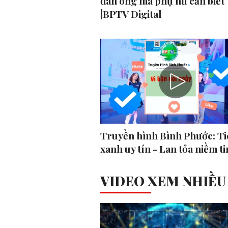
đàn ông mà phụ nữ cần biết
|BPTV Digital
Truyền hình Bình Phước: Ti
xanh uy tín - Lan tỏa niềm ti
VIDEO XEM NHIỀU