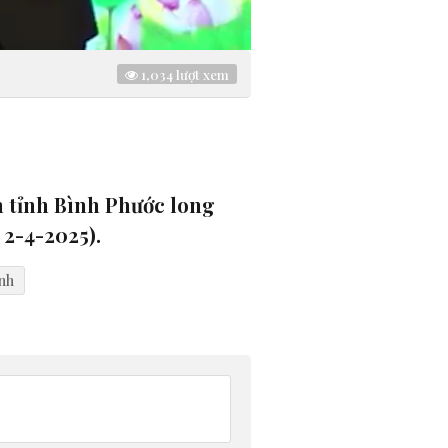
1,034
lượt xem
m tỉnh Bình Phước long
 2-4-2025).
nh