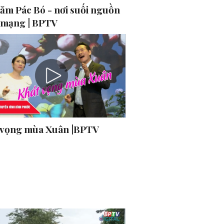
hăm Pác Bó - nơi suối nguồn
 mạng | BPTV
 vọng mùa Xuân |BPTV