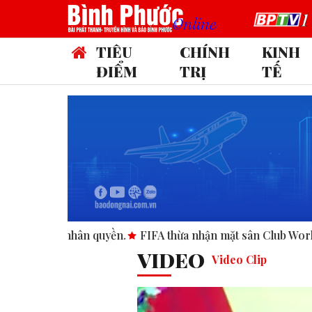
TIÊU
CHÍNH
KINH
ĐIỂM
TRỊ
TẾ
FIFA thừa nhận mặt sân Club World Cup tại Mỹ “không đạt c
VIDEO
Video Clip