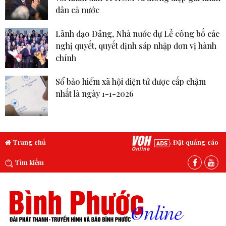
dân cả nước
Lãnh đạo Đảng, Nhà nước dự Lễ công bố các
nghị quyết, quyết định sáp nhập đơn vị hành
chính
Sổ bảo hiểm xã hội điện tử được cấp chậm
nhất là ngày 1-1-2026
Trang chủ
Đặt quảng cáo
Tìm kiếm