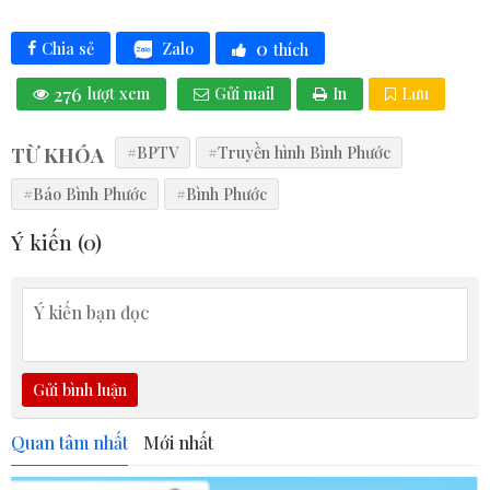
0
Zalo
Chia sẻ
thích
276
lượt xem
Gửi mail
In
Lưu
TỪ KHÓA
#BPTV
#Truyền hình Bình Phước
#Báo Bình Phước
#Bình Phước
Ý kiến (
0
)
Gửi bình luận
Quan tâm nhất
Mới nhất