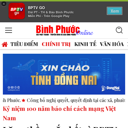
×
BPTV GO
Xem
Đài PT - TH & Báo Bình Phước
Miễn Phí - Trên Google Play
TIÊU ĐIỂM
CHÍNH TRỊ
KINH TẾ
VĂN HÓA
bố nghị quyết, quyết định tại các xã, phường.
ASEAN thúc đẩ
Kỷ niệm 100 năm báo chí cách mạng Việt
Nam