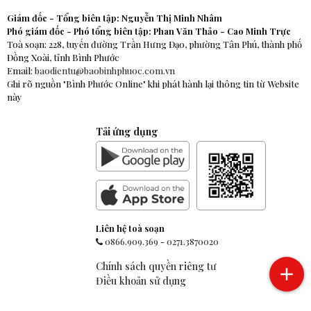
Giám đốc - Tổng biên tập: Nguyễn Thị Minh Nhâm
Phó giám đốc - Phó tổng biên tập: Phan Văn Thảo - Cao Minh Trực
Toà soạn: 228, tuyến đường Trần Hưng Đạo, phường Tân Phú, thành phố
Đồng Xoài, tỉnh Bình Phước
Email:
baodientu@baobinhphuoc.com.vn
Ghi rõ nguồn "Bình Phước Online" khi phát hành lại thông tin từ Website
này
Tải ứng dụng
Liên hệ toà soạn
0866.909.369
-
0271.3870020
Chính sách quyền riêng tư
Điều khoản sử dụng