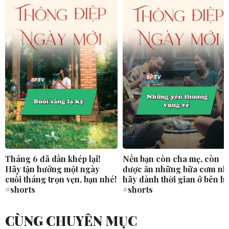
Tháng 6 đã dần khép lại!
Nếu bạn còn cha mẹ, còn
Hãy tận hưởng một ngày
được ăn những bữa cơm nh
cuối tháng trọn vẹn, bạn nhé!
hãy dành thời gian ở bên h
#shorts
#shorts
CÙNG CHUYÊN MỤC