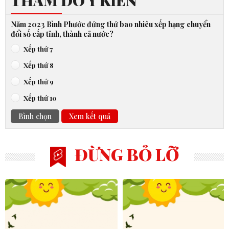
THĂM DÒ Ý KIẾN
Năm 2023 Bình Phước đứng thứ bao nhiêu xếp hạng chuyển
đổi số cấp tỉnh, thành cả nước?
Xếp thứ 7
Xếp thứ 8
Xếp thứ 9
Xếp thứ 10
Bình chọn
Xem kết quả
ĐỪNG BỎ LỠ