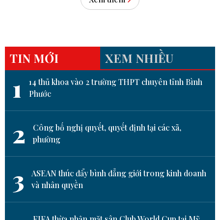
TIN MỚI
XEM NHIỀU
1
14 thủ khoa vào 2 trường THPT chuyên tỉnh Bình
Phước
2
Công bố nghị quyết, quyết định tại các xã,
phường
3
ASEAN thúc đẩy bình đẳng giới trong kinh doanh
và nhân quyền
FIFA thừa nhận mặt sân Club World Cup tại Mỹ