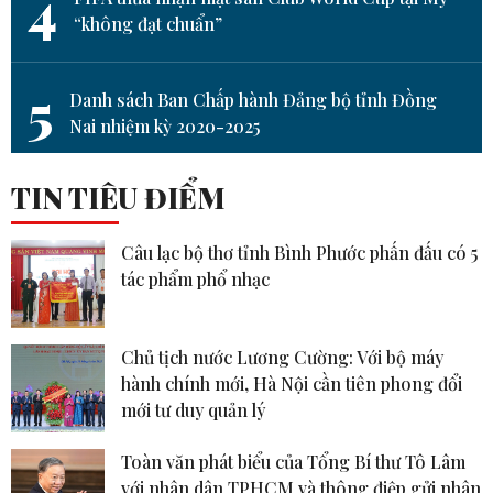
4
“không đạt chuẩn”
5
Danh sách Ban Chấp hành Đảng bộ tỉnh Đồng
Nai nhiệm kỳ 2020-2025
TIN TIÊU ĐIỂM
Câu lạc bộ thơ tỉnh Bình Phước phấn đấu có 5
tác phẩm phổ nhạc
Chủ tịch nước Lương Cường: Với bộ máy
hành chính mới, Hà Nội cần tiên phong đổi
mới tư duy quản lý
Toàn văn phát biểu của Tổng Bí thư Tô Lâm
với nhân dân TPHCM và thông điệp gửi nhân