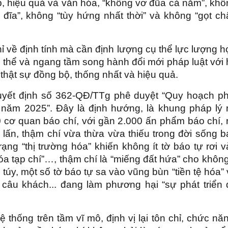
p, hiệu quả và văn hóa, “không vơ đũa cả nắm”, khô
 đĩa”, không “tùy hứng nhất thời” và không “gọt ch
hỉ về định tính mà cần định lượng cụ thể lực lượng 
 thể và ngang tầm song hành đổi mới pháp luật với
thật sự đồng bộ, thống nhất và hiệu quả.
yết định số 362-QĐ/TTg phê duyệt “Quy hoạch ph
 năm 2025”. Đây là định hướng, là khung pháp lý r
 cơ quan báo chí, với gần 2.000 ấn phẩm báo chí, 
lấn, thậm chí vừa thừa vừa thiếu trong đời sống b
ạng “thị trường hóa” khiến không ít tờ báo tự rơi 
 hóa tạp chí”…, thậm chí là “miếng đất hứa” cho không
úy, một số tờ báo tự sa vào vũng bùn “tiền tệ hóa”
 câu khách... đang làm phương hại “sự phát triển 
?
ệ thống trên tầm vĩ mô, định vị lại tôn chỉ, chức nă