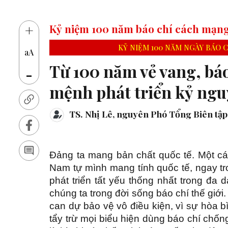
+
Kỷ niệm 100 năm báo chí cách mạn
KỶ NIỆM 100 NĂM NGÀY BÁO CHÍ
aA
Từ 100 năm vẻ vang, báo
-
mệnh phát triển kỷ ngu
TS. Nhị Lê, nguyên Phó Tổng Biên tập
Đảng ta mang bản chất quốc tế. Một cá
Nam tự mình mang tính quốc tế, ngay tro
phát triển tất yếu thống nhất trong đa
chúng ta trong đời sống báo chí thế giớ
can dự bảo vệ vô điều kiện, vì sự hòa b
tẩy trừ mọi biểu hiện dùng báo chí chống