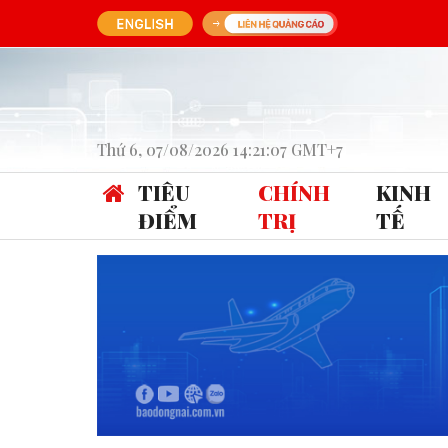
Thứ 6, 07/08/2026 14:21:07 GMT+7
TIÊU
CHÍNH
KINH
ĐIỂM
TRỊ
TẾ