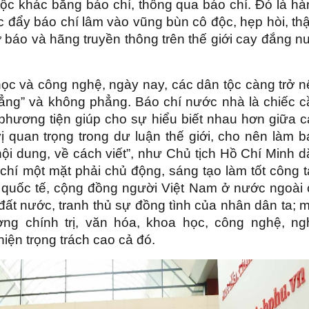
n tộc khác bằng báo chí, thông qua báo chí. Đó là h
c đẩy báo chí lâm vào vũng bùn cô độc, hẹp hòi, t
tờ báo và hãng truyền thông trên thế giới cay đắng n
học và công nghệ, ngày nay, các dân tộc càng trở n
hẳng” và không phẳng. Báo chí nước nhà là chiếc c
à phương tiện giúp cho sự hiểu biết nhau hơn giữa 
ị quan trọng trong dư luận thế giới, cho nên làm 
nội dung, về cách viết”, như Chủ tịch Hồ Chí Minh 
 chí một mặt phải chủ động, sáng tạo làm tốt công 
g quốc tế, cộng đồng người Việt Nam ở nước ngoài 
h đất nước, tranh thủ sự đồng tình của nhân dân ta; 
ng chính trị, văn hóa, khoa học, công nghệ, ng
iện trọng trách cao cả đó.