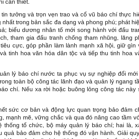
hi cần thiết.
in tưởng và trọn vẹn trao và cổ vũ báo chí thực h
 nhất trong bản sắc đa dạng và phong phú; phát hi
uả; biểu dương nhân tố mới song hành với đấu tra
ịch, tham gia đấu tranh chống tham nhũng, lãng ph
 tiêu cực, góp phần làm lành mạnh xã hội, giữ gìn
và tinh hoa văn hóa dân tộc và tiếp thu tinh hoa 
uản lý báo chí nước ta phục vụ sự nghiệp đổi mới 
trong toàn bộ công tác lãnh đạo và quản lý ngang t
báo chí. Nếu xa rời hoặc buông lỏng công tác này 
 hết sức cơ bản và động lực quan trọng bảo đảm c
ng, mạnh mẽ, vững chắc và qua đó nâng cao tầm vó
 thống tổ chức, bộ máy quản lý báo chí; hai là, x
u quả bảo đảm cho hệ thống đó vận hành. Giải quy