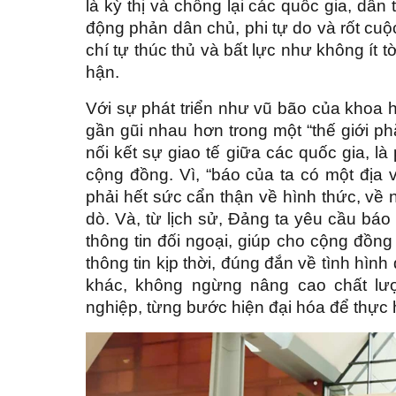
là kỳ thị và chống lại các quốc gia, dâ
động phản dân chủ, phi tự do và rốt cuộ
chí tự thúc thủ và bất lực như không ít 
hận.
Với sự phát triển như vũ bão của khoa 
gần gũi nhau hơn trong một “thế giới p
nối kết sự giao tế giữa các quốc gia, l
cộng đồng. Vì, “báo của ta có một địa v
phải hết sức cẩn thận về hình thức, về 
dò. Và, từ lịch sử, Đảng ta yêu cầu báo
thông tin đối ngoại, giúp cho cộng đồn
thông tin kịp thời, đúng đắn về tình hìn
khác, không ngừng nâng cao chất lượ
nghiệp, từng bước hiện đại hóa để thực h