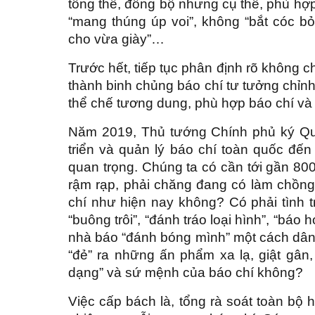
tổng thể, đồng bộ nhưng cụ thể, phù hợ
“mang thúng úp voi”, không “bắt cóc bỏ
cho vừa giày”…
Trước hết, tiếp tục phân định rõ không c
thành binh chủng báo chí tư tưởng chỉnh
thể chế tương dung, phù hợp báo chí và 
Năm 2019, Thủ tướng Chính phủ ký Qu
triển và quản lý báo chí toàn quốc đến
quan trọng. Chúng ta có cần tới gần 800
rậm rạp, phải chăng đang có làm chồng 
chí như hiện nay không? Có phải tình tr
“buông trôi”, “đánh tráo loại hình”, “báo
nhà báo “đánh bóng mình” một cách dân t
“đẻ” ra những ấn phẩm xa lạ, giật gân,
dạng” và sứ mệnh của báo chí không
Việc cấp bách là, tổng rà soát toàn bộ h