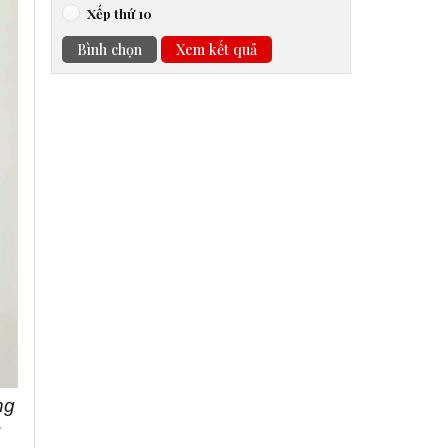
Xếp thứ 10
Bình chọn
Xem kết quả
ng
: