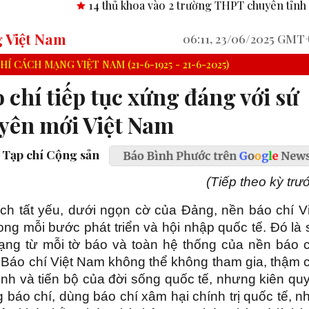
14 thủ khoa vào 2 trường THPT chuyên tỉnh Bình Phước.
Cô
g Việt Nam
06:11, 23/06/2025 GMT
 CÁCH MẠNG VIỆT NAM (21-6-1925 - 21-6-2025)
 chí tiếp tục xứng đáng với sứ
yên mới Việt Nam
 Tạp chí Cộng sản
(Tiếp theo kỳ trư
ch tất yếu, dưới ngọn cờ của Đảng, nền báo chí Vi
ng mỗi bước phát triển và hội nhập quốc tế. Đó là
 dạng từ mỗi tờ báo và toàn hệ thống của nền báo c
i. Báo chí Việt Nam không thể không tham gia, thậm 
ình và tiến bộ của đời sống quốc tế, nhưng kiên qu
 báo chí, dùng báo chí xâm hại chính trị quốc tế, n