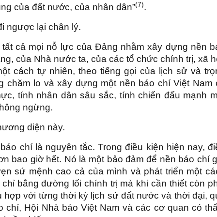
(7)
hung của đất nước, của nhân dân”
.
đi ngược lại chân lý.
ếu tất cả mọi nỗ lực của Đảng nhằm xây dựng nền b
ng, của Nhà nước ta, của các tổ chức chính trị, xã h
t cách tự nhiên, theo tiếng gọi của lịch sử và tr
ng chăm lo và xây dựng một nền báo chí Việt Nam 
mực, tính nhân dân sâu sắc, tính chiến đấu mạnh m
 không ngừng.
phương diện này.
áo chí là nguyên tắc. Trong điều kiện hiện nay, đi
ơn bao giờ hết. Nó là một bảo đảm để nền báo chí g
 vẹn sứ mệnh cao cả của mình và phát triển một cá
chỉ bằng đường lối chính trị mà khi cần thiết còn p
 hợp với từng thời kỳ lịch sử đất nước và thời đại, 
o chí, Hội Nhà báo Việt Nam và các cơ quan có th