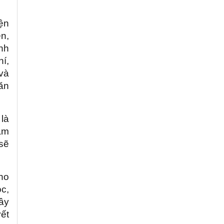
iện
ện,
nh
í,
 và
văn
là
ầm
sẽ
ho
c,
ây
ết