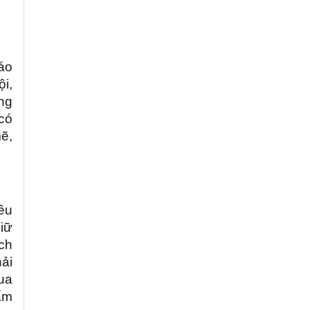
áo
ội,
ọng
có
ẽ,
ều
iữ
ch
hải
qua
ẩm