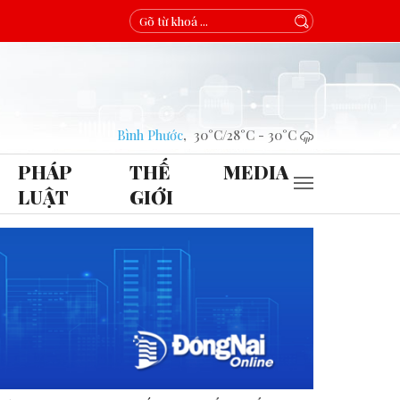
Bình Phước
,
30°C
/
28°C
-
30°C
PHÁP
THẾ
MEDIA
LUẬT
GIỚI