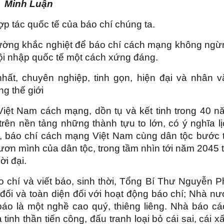
Minh Luận
hợp tác quốc tế của báo chí chúng ta.
trường khắc nghiệt để báo chí cách mạng không ngừ
ội nhập quốc tế một cách xứng đáng.
nhất, chuyên nghiệp, tinh gọn, hiện đại và nhân v
g thế giới
iệt Nam cách mạng, dồn tụ và kết tinh trong 40 n
rên nền tảng những thành tựu to lớn, có ý nghĩa l
 báo chí cách mạng Việt Nam cùng dân tộc bước t
ơn mình của dân tộc, trong tầm nhìn tới năm 2045 
hời đại.
 chí và viết báo, sinh thời, Tổng Bí Thư Nguyễn P
đối và toàn diện đối với hoạt động báo chí; Nhà n
báo là một nghề cao quý, thiêng liêng. Nhà báo cá
inh thần tiến công, đấu tranh loại bỏ cái sai, cái x