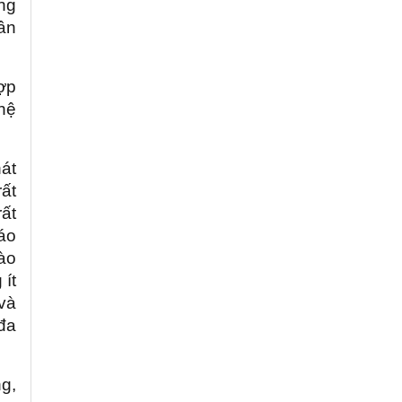
ng
ân
hợp
 hệ
át
ất
rất
áo
vào
 ít
 và
đa
ng,