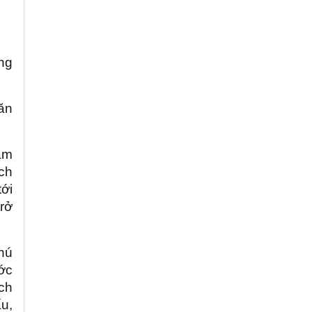
ng
ăn
ăm
ịch
ới
trở
hú
ước
ch
ấu,