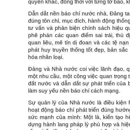
quyền khác, đồng thời với từng tờ báo, k
Dẫn dắt nền báo chí nước nhà, Đảng ta t
đúng tôn chỉ, mục đích, hành động thống
tư vấn và phản biện chính sách hiệu q
phê phán các quan điểm sai trái, thù đ
quan liêu, mê tín dị đoan và các tệ nạn
phát huy truyền thống tốt đẹp, bản sắc 
hóa nhân loại.
Đảng và Nhà nước coi việc lãnh đạo, q
một nhu cầu, một công việc quan trọng 
đất nước và dẫn dắt sự phát triển của 
làm suy yếu nền báo chí cách mạng.
Sự quản lý của Nhà nước là điều kiện
hoạt động báo chí phát triển đúng hướ
sức mạnh của mình: Một là, kiến tạo hệ
dựng hành lang pháp lý phù hợp và hiệ