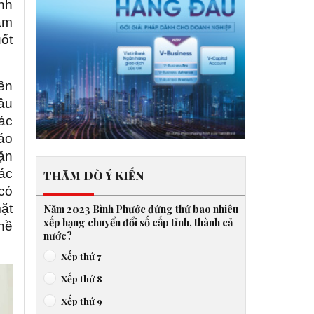
ành
hậm
uốt
ên
ầu
các
báo
dặn
tác
THĂM DÒ Ý KIẾN
có
mặt
Năm 2023 Bình Phước đứng thứ bao nhiêu
xếp hạng chuyển đổi số cấp tỉnh, thành cả
hề
nước?
Xếp thứ 7
Xếp thứ 8
Xếp thứ 9