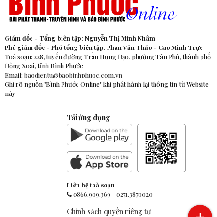
Giám đốc - Tổng biên tập: Nguyễn Thị Minh Nhâm
Phó giám đốc - Phó tổng biên tập: Phan Văn Thảo - Cao Minh Trực
Toà soạn: 228, tuyến đường Trần Hưng Đạo, phường Tân Phú, thành phố
Đồng Xoài, tỉnh Bình Phước
Email:
baodientu@baobinhphuoc.com.vn
Ghi rõ nguồn "Bình Phước Online" khi phát hành lại thông tin từ Website
này
Tải ứng dụng
Liên hệ toà soạn
0866.909.369
-
0271.3870020
Chính sách quyền riêng tư