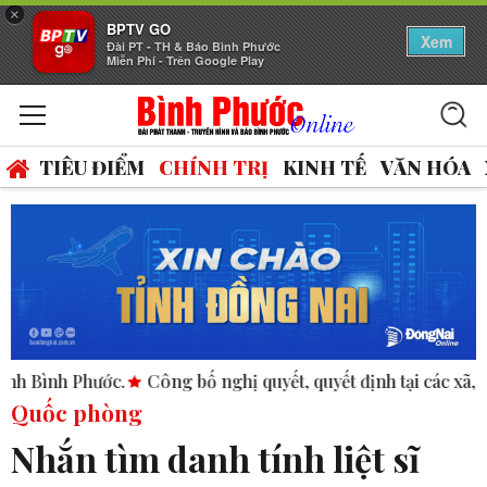
×
BPTV GO
Xem
Đài PT - TH & Báo Bình Phước
Miễn Phí - Trên Google Play
TIÊU ĐIỂM
CHÍNH TRỊ
KINH TẾ
VĂN HÓA
ớc.
Công bố nghị quyết, quyết định tại các xã, phường.
ASE
Quốc phòng
Nhắn tìm danh tính liệt sĩ