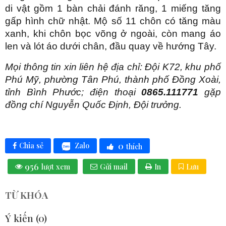
di vật gồm 1 bàn chải đánh răng, 1 miếng tăng
gấp hình chữ nhật. Mộ số 11 chôn có tăng màu
xanh, khi chôn bọc võng ở ngoài, còn mang áo
len và lót áo dưới chân, đầu quay về hướng Tây.
Mọi thông tin xin liên hệ địa chỉ: Đội K72, khu phố
Phú Mỹ, phường Tân Phú, thành phố Đồng Xoài,
tỉnh Bình Phước; điện thoại
0865.111771
gặp
đồng chí Nguyễn Quốc Định, Đội trưởng.
0
Zalo
Chia sẻ
thích
956
lượt xem
Gửi mail
In
Lưu
TỪ KHÓA
Ý kiến (
0
)