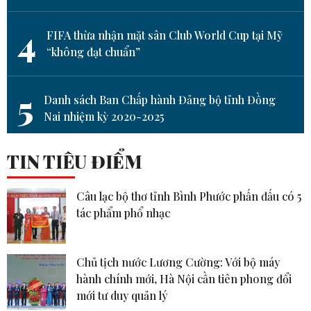
4
FIFA thừa nhận mặt sân Club World Cup tại Mỹ
“không đạt chuẩn”
5
Danh sách Ban Chấp hành Đảng bộ tỉnh Đồng
Nai nhiệm kỳ 2020-2025
TIN TIÊU ĐIỂM
Câu lạc bộ thơ tỉnh Bình Phước phấn đấu có 5
tác phẩm phổ nhạc
Chủ tịch nước Lương Cường: Với bộ máy
hành chính mới, Hà Nội cần tiên phong đổi
mới tư duy quản lý