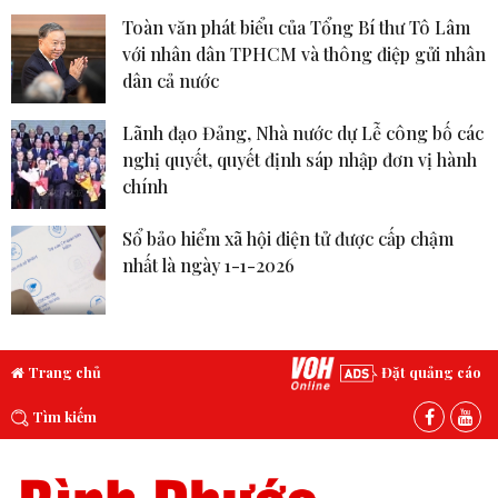
Toàn văn phát biểu của Tổng Bí thư Tô Lâm
với nhân dân TPHCM và thông điệp gửi nhân
dân cả nước
Lãnh đạo Đảng, Nhà nước dự Lễ công bố các
nghị quyết, quyết định sáp nhập đơn vị hành
chính
Sổ bảo hiểm xã hội điện tử được cấp chậm
nhất là ngày 1-1-2026
Trang chủ
Đặt quảng cáo
Tìm kiếm