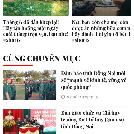
Tháng 6 đã dần khép lại!
Nếu bạn còn cha mẹ, còn
Hãy tận hưởng một ngày
được ăn những bữa cơm nh
cuối tháng trọn vẹn, bạn nhé!
hãy dành thời gian ở bên h
#shorts
#shorts
CÙNG CHUYÊN MỤC
Đảm bảo tỉnh Đồng Nai mới
sẽ “mạnh về kinh tế, vững về
quốc phòng”
29/06/2025 11:49
Bàn giao chức vụ Chỉ huy
trưởng Bộ Chỉ huy Quân sự
tỉnh Đồng Nai