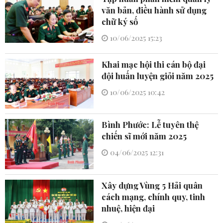
văn bản, điều hành sử dụng
chữ ký số
10/06/2025 15:23
Khai mạc hội thi cán bộ đại
đội huấn luyện giỏi năm 2025
10/06/2025 10:42
Bình Phước: Lễ tuyên thệ
chiến sĩ mới năm 2025
04/06/2025 12:31
Xây dựng Vùng 5 Hải quân
cách mạng, chính quy, tinh
nhuệ, hiện đại