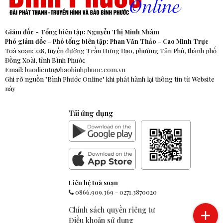
Giám đốc - Tổng biên tập: Nguyễn Thị Minh Nhâm
Phó giám đốc - Phó tổng biên tập: Phan Văn Thảo - Cao Minh Trực
Toà soạn: 228, tuyến đường Trần Hưng Đạo, phường Tân Phú, thành phố
Đồng Xoài, tỉnh Bình Phước
Email:
baodientu@baobinhphuoc.com.vn
Ghi rõ nguồn "Bình Phước Online" khi phát hành lại thông tin từ Website
này
Tải ứng dụng
Liên hệ toà soạn
0866.909.369
-
0271.3870020
Chính sách quyền riêng tư
Điều khoản sử dụng