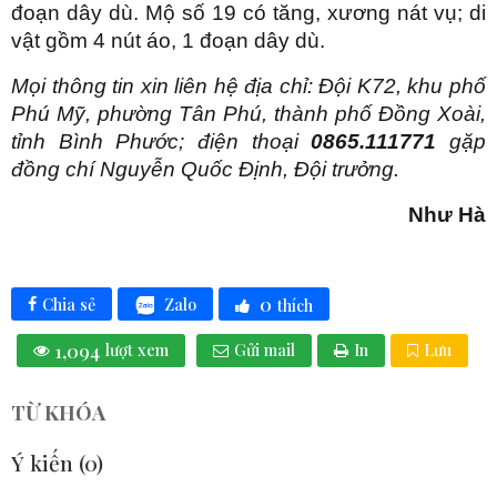
đoạn dây dù. Mộ số 19 có tăng, xương nát vụ; di
vật gồm 4 nút áo, 1 đoạn dây dù.
Mọi thông tin xin liên hệ địa chỉ: Đội K72, khu phố
Phú Mỹ, phường Tân Phú, thành phố Đồng Xoài,
tỉnh Bình Phước; điện thoại
0865.111771
gặp
đồng chí Nguyễn Quốc Định, Đội trưởng.
Như Hà
0
Zalo
Chia sẻ
thích
1,094
lượt xem
Gửi mail
In
Lưu
TỪ KHÓA
Ý kiến (
0
)