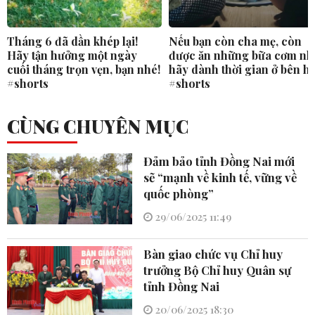
Tháng 6 đã dần khép lại!
Nếu bạn còn cha mẹ, còn
Hãy tận hưởng một ngày
được ăn những bữa cơm nh
cuối tháng trọn vẹn, bạn nhé!
hãy dành thời gian ở bên h
#shorts
#shorts
CÙNG CHUYÊN MỤC
Đảm bảo tỉnh Đồng Nai mới
sẽ “mạnh về kinh tế, vững về
quốc phòng”
29/06/2025 11:49
Bàn giao chức vụ Chỉ huy
trưởng Bộ Chỉ huy Quân sự
tỉnh Đồng Nai
20/06/2025 18:30