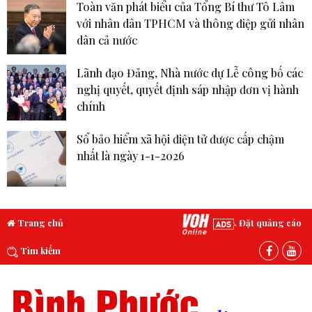
Toàn văn phát biểu của Tổng Bí thư Tô Lâm
với nhân dân TPHCM và thông điệp gửi nhân
dân cả nước
Lãnh đạo Đảng, Nhà nước dự Lễ công bố các
nghị quyết, quyết định sáp nhập đơn vị hành
chính
Sổ bảo hiểm xã hội điện tử được cấp chậm
nhất là ngày 1-1-2026
Trang chủ
Đặt quảng cáo
Tìm kiếm