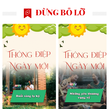
ĐỪNG BỎ LỠ