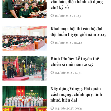
văn bản, điều hành sử dụng
chữ ký số
10/06/2025 15:23
Khai mạc hội thi cán bộ đại
đội huấn luyện giỏi năm 2025
10/06/2025 10:42
Bình Phước: Lễ tuyên thệ
chiến sĩ mới năm 2025
04/06/2025 12:31
Xây dựng Vùng 5 Hải quân
cách mạng, chính quy, tinh
nhuệ, hiện đại
04/06/2025 09:11