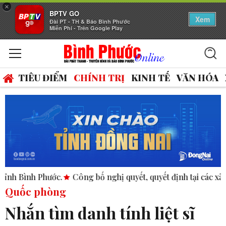
×
BPTV GO
Xem
Đài PT - TH & Báo Bình Phước
Miễn Phí - Trên Google Play
TIÊU ĐIỂM
CHÍNH TRỊ
KINH TẾ
VĂN HÓA
ước.
Công bố nghị quyết, quyết định tại các xã, phường.
AS
Quốc phòng
Nhắn tìm danh tính liệt sĩ