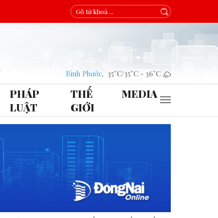
Bình Phước
,
35°C
/
35°C
-
36°C
PHÁP
THẾ
MEDIA
LUẬT
GIỚI