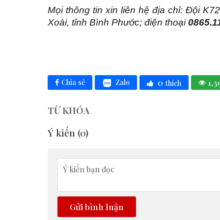
Mọi thông tin xin liên hệ địa chỉ: Đội
Xoài, tỉnh Bình Phước; điện thoại
0865.1
0
1,3
Zalo
Chia sẻ
thích
TỪ KHÓA
Ý kiến (
0
)
Gửi bình luận