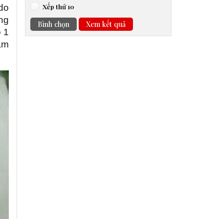
Xếp thứ 10
 do
ng
Bình chọn
Xem kết quả
ó 1
làm