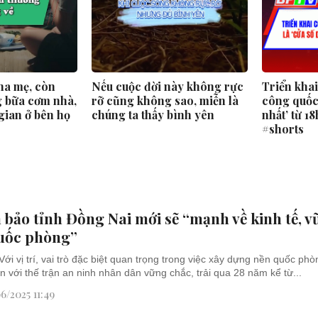
ha mẹ, còn
Nếu cuộc đời này không rực
Triển kha
 bữa cơm nhà,
rỡ cũng không sao, miễn là
công quốc 
gian ở bên họ
chúng ta thấy bình yên
nhất’ từ 1
#shorts
bảo tỉnh Đồng Nai mới sẽ “mạnh về kinh tế, 
quốc phòng”
Với vị trí, vai trò đặc biệt quan trọng trong việc xây dựng nền quốc ph
n với thế trận an ninh nhân dân vững chắc, trải qua 28 năm kể từ...
6/2025 11:49