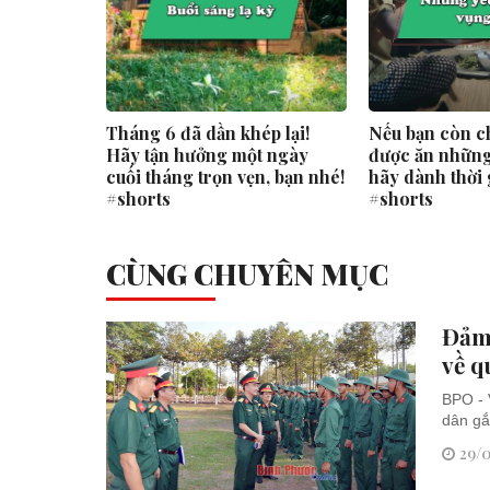
2026:
Tháng 6 đã dần khép lại!
Nếu bạn còn c
học sinh
Hãy tận hưởng một ngày
được ăn những
 quốc
cuối tháng trọn vẹn, bạn nhé!
hãy dành thời 
#shorts
#shorts
CÙNG CHUYÊN MỤC
Đảm 
về 
BPO - 
dân gắ
29/0