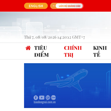
Thứ 7, 08/08/2026 14:20:12 GMT+7
TIÊU
CHÍNH
KINH
ĐIỂM
TRỊ
TẾ