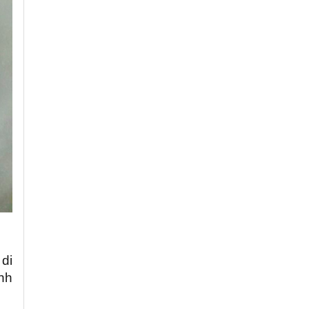
 di
inh