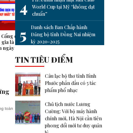
4
World Cup tại Mỹ “không đạt
chuẩn”
Danh sách Ban Chấp hành
5
Đảng bộ tỉnh Đồng Nai nhiệm
i Cổng dịch vụ
Hạnh phúc là khi ta nhận ra
Tạm d
kỳ 2020-2025
gia là ‘cửa số duy
mình có đủ #shorts
thuế đ
8h ngày 27-6
#shor
TIN TIÊU ĐIỂM
Câu lạc bộ thơ tỉnh Bình
Phước phấn đấu có 5 tác
phẩm phổ nhạc
vững
Chủ tịch nước Lương
òng toàn
Cường: Với bộ máy hành
chính mới, Hà Nội cần tiên
phong đổi mới tư duy quản
lý