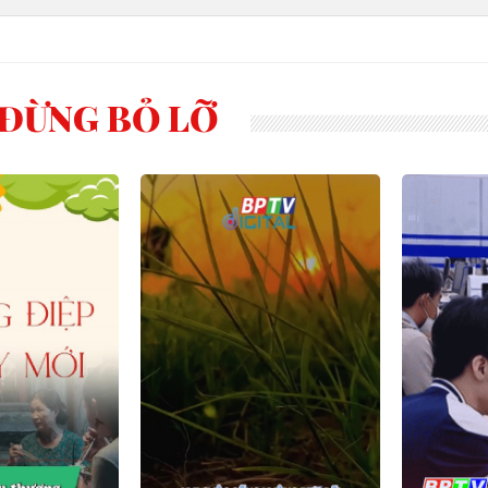
ĐỪNG BỎ LỠ