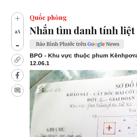
1
+
Quốc phòng
Nhắn tìm danh tính liệt 
aA
-
BPO - Khu vực thuộc phum Kênhpơrasa
12.06.1