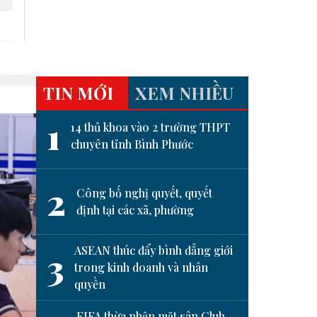
TIN MỚI
XEM NHIỀU
1
14 thủ khoa vào 2 trường THPT
chuyên tỉnh Bình Phước
2
Công bố nghị quyết, quyết
định tại các xã, phường
ASEAN thúc đẩy bình đẳng giới
3
trong kinh doanh và nhân
quyền
next
FIFA thừa nhận mặt sân Club