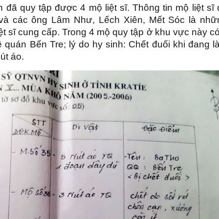
đã quy tập được 4 mộ liệt sĩ. Thông tin mộ liệt sĩ
và các ông Lâm Như, Lếch Xiên, Mết Sóc là nhữ
iệt sĩ cung cấp. Trong 4 mộ quy tập ở khu vực này c
uê quán Bến Tre; lý do hy sinh: Chết đuối khi đang 
nút áo.