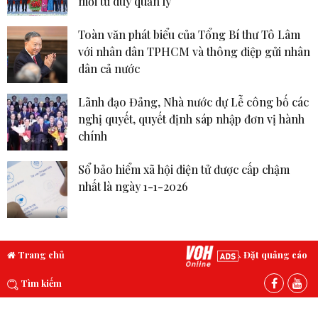
mới tư duy quản lý
Toàn văn phát biểu của Tổng Bí thư Tô Lâm
với nhân dân TPHCM và thông điệp gửi nhân
dân cả nước
Lãnh đạo Đảng, Nhà nước dự Lễ công bố các
nghị quyết, quyết định sáp nhập đơn vị hành
chính
Sổ bảo hiểm xã hội điện tử được cấp chậm
nhất là ngày 1-1-2026
Trang chủ
Đặt quảng cáo
Tìm kiếm