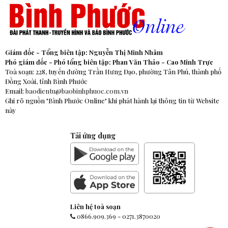
Giám đốc - Tổng biên tập: Nguyễn Thị Minh Nhâm
Phó giám đốc - Phó tổng biên tập: Phan Văn Thảo - Cao Minh Trực
Toà soạn: 228, tuyến đường Trần Hưng Đạo, phường Tân Phú, thành phố
Đồng Xoài, tỉnh Bình Phước
Email:
baodientu@baobinhphuoc.com.vn
Ghi rõ nguồn "Bình Phước Online" khi phát hành lại thông tin từ Website
này
Tải ứng dụng
Liên hệ toà soạn
0866.909.369
-
0271.3870020