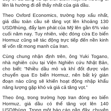
lên là hướng đi dễ thấy nhất của giá dầu.
Theo Oxford Economics, trường hợp xấu nhất,
giá dầu toàn cầu sẽ tăng vọt lên khoảng 130
USD/thùng, đẩy lạm phát của Mỹ lên gần 6% vào
cuối năm nay. Tuy nhiên, việc đóng cửa Eo biển
Hormuz cũng sẽ tác động trực tiếp đến nền kinh
tế vốn rất mong manh của Iran.
Cùng chung nhận định trên, ông Yuki Togano,
nhà nghiên cứu tại Viện Nghiên cứu Nhật Bản,
cho biết: “Nhiều dầu mỏ và khí đốt được vận
chuyển qua Eo biển Hormuz, nên bất kỳ gián
đoạn nào cũng sẽ khiến hoạt động nhập khẩu
năng lượng gặp khó và giá cả tăng vọt.”
Theo ông, trong trường hợp Iran đóng eo biển
Hormuz, giá dầu có thể tăng vọt lên 140
USD/thùng. Trong một báo cáo gần đây, chuyên