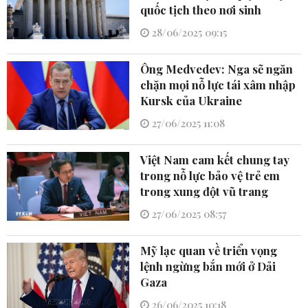
quốc tịch theo nơi sinh
28/06/2025 09:15
Ông Medvedev: Nga sẽ ngăn
chặn mọi nỗ lực tái xâm nhập
Kursk của Ukraine
27/06/2025 11:08
Việt Nam cam kết chung tay
trong nỗ lực bảo vệ trẻ em
trong xung đột vũ trang
27/06/2025 08:57
Mỹ lạc quan về triển vọng
lệnh ngừng bắn mới ở Dải
Gaza
26/06/2025 10:18