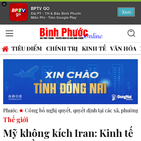
×
BPTV GO
Xem
Đài PT - TH & Báo Bình Phước
Miễn Phí - Trên Google Play
TIÊU ĐIỂM
CHÍNH TRỊ
KINH TẾ
VĂN HÓA
bố nghị quyết, quyết định tại các xã, phường.
ASEAN thúc đ
Thế giới
Mỹ không kích Iran: Kinh tế