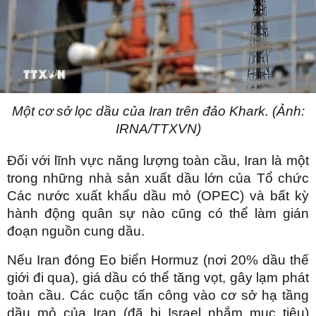
Một cơ sở lọc dầu của Iran trên đảo Khark. (Ảnh:
IRNA/TTXVN)
Đối với lĩnh vực năng lượng toàn cầu, Iran là một
trong những nhà sản xuất dầu lớn của Tổ chức
Các nước xuất khẩu dầu mỏ (OPEC) và bất kỳ
hành động quân sự nào cũng có thể làm gián
đoạn nguồn cung dầu.
Nếu Iran đóng Eo biển Hormuz (nơi 20% dầu thế
giới đi qua), giá dầu có thể tăng vọt, gây lạm phát
toàn cầu. Các cuộc tấn công vào cơ sở hạ tầng
dầu mỏ của Iran (đã bị Israel nhắm mục tiêu)