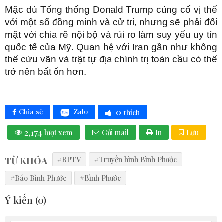
Mặc dù Tổng thống Donald Trump củng cố vị thế
với một số đồng minh và cử tri, nhưng sẽ phải đối
mặt với chia rẽ nội bộ và rủi ro làm suy yếu uy tín
quốc tế của Mỹ. Quan hệ với Iran gần như không
thể cứu vãn và trật tự địa chính trị toàn cầu có thể
trở nên bất ổn hơn.
0
Zalo
Chia sẻ
thích
2,174
lượt xem
Gửi mail
In
Lưu
TỪ KHÓA
#BPTV
#Truyền hình Bình Phước
#Báo Bình Phước
#Bình Phước
Ý kiến (
0
)