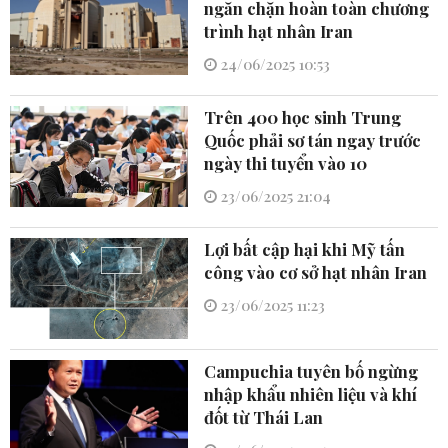
ngăn chặn hoàn toàn chương
trình hạt nhân Iran
24/06/2025 10:53
Trên 400 học sinh Trung
Quốc phải sơ tán ngay trước
ngày thi tuyển vào 10
23/06/2025 21:04
Lợi bất cập hại khi Mỹ tấn
công vào cơ sở hạt nhân Iran
23/06/2025 11:23
Campuchia tuyên bố ngừng
nhập khẩu nhiên liệu và khí
đốt từ Thái Lan