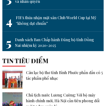
và nhân quyền
4
FIFA thừa nhận mặt sân Club World Cup tại Mỹ
“không đạt chuẩn”
5
Danh sách Ban Chấp hành Đảng bộ tỉnh Đồng
Nai nhiệm kỳ 2020-2025
TIN TIÊU ĐIỂM
Câu lạc bộ thơ tỉnh Bình Phước phấn đấu có 5
tác phẩm phổ nhạc
Chủ tịch nước Lương Cường: Với bộ máy
hành chính mới, Hà Nội cần tiên phong đổi