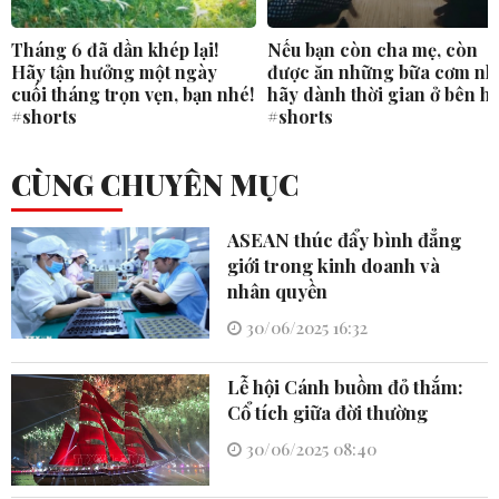
Tháng 6 đã dần khép lại!
Nếu bạn còn cha mẹ, còn
Hãy tận hưởng một ngày
được ăn những bữa cơm nh
cuối tháng trọn vẹn, bạn nhé!
hãy dành thời gian ở bên h
#shorts
#shorts
CÙNG CHUYÊN MỤC
ASEAN thúc đẩy bình đẳng
giới trong kinh doanh và
nhân quyền
30/06/2025 16:32
Lễ hội Cánh buồm đỏ thắm:
Cổ tích giữa đời thường
30/06/2025 08:40