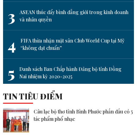
3
ASEAN thúc đẩy bình đẳng giới trong kinh doanh
và nhân quyền
4
FIFA thừa nhận mặt sân Club World Cup tại Mỹ
“không đạt chuẩn”
5
Danh sách Ban Chấp hành Đảng bộ tỉnh Đồng
Nai nhiệm kỳ 2020-2025
TIN TIÊU ĐIỂM
Câu lạc bộ thơ tỉnh Bình Phước phấn đấu có 5
tác phẩm phổ nhạc