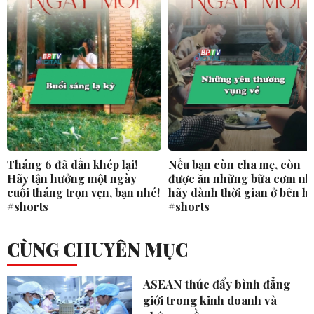
Tháng 6 đã dần khép lại!
Nếu bạn còn cha mẹ, còn
Hãy tận hưởng một ngày
được ăn những bữa cơm nh
cuối tháng trọn vẹn, bạn nhé!
hãy dành thời gian ở bên h
#shorts
#shorts
CÙNG CHUYÊN MỤC
ASEAN thúc đẩy bình đẳng
giới trong kinh doanh và