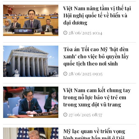
Việt Nam nâng tầm vị thế tại
Hội nghị quốc tế về biển và
đại dương
28/06/2025 10:14
Tòa án Tối cao Mỹ 'bật đèn
xanh' cho việc bỏ quyền lấy
quốc tịch theo nơi sinh
28/06/2025 09:15
Việt Nam cam kết chung tay
trong nỗ lực bảo vệ trẻ em
trong xung đột vũ trang
27/06/2025 08:57
Mỹ lạc quan về triển vọng
lệnh ngừng bắn mới ở Dải