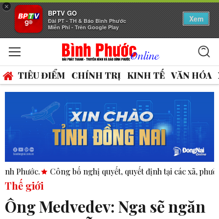
×
BPTV GO
Xem
Đài PT - TH & Báo Bình Phước
Miễn Phí - Trên Google Play
TIÊU ĐIỂM
CHÍNH TRỊ
KINH TẾ
VĂN HÓA
Công bố nghị quyết, quyết định tại các xã, phường.
ASEAN th
Thế giới
Ông Medvedev: Nga sẽ ngăn