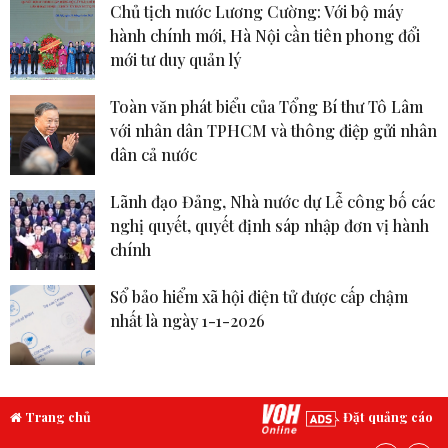
Chủ tịch nước Lương Cường: Với bộ máy
hành chính mới, Hà Nội cần tiên phong đổi
mới tư duy quản lý
Toàn văn phát biểu của Tổng Bí thư Tô Lâm
với nhân dân TPHCM và thông điệp gửi nhân
dân cả nước
Lãnh đạo Đảng, Nhà nước dự Lễ công bố các
nghị quyết, quyết định sáp nhập đơn vị hành
chính
Sổ bảo hiểm xã hội điện tử được cấp chậm
nhất là ngày 1-1-2026
Trang chủ
Đặt quảng cáo