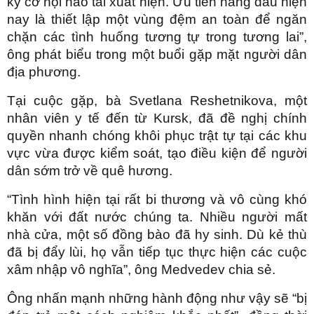
kỳ cơ hội nào tái xuất hiện. Ưu tiên hàng đầu hiện
nay là thiết lập một vùng đệm an toàn để ngăn
chặn các tình huống tương tự trong tương lai”,
ông phát biểu trong một buổi gặp mặt người dân
địa phương.
Tại cuộc gặp, bà Svetlana Reshetnikova, một
nhân viên y tế đến từ Kursk, đã đề nghị chính
quyền nhanh chóng khôi phục trật tự tại các khu
vực vừa được kiểm soát, tạo điều kiện để người
dân sớm trở về quê hương.
“Tình hình hiện tại rất bi thương và vô cùng khó
khăn với đất nước chúng ta. Nhiều người mất
nhà cửa, một số đồng bào đã hy sinh. Dù kẻ thù
đã bị đẩy lùi, họ vẫn tiếp tục thực hiện các cuộc
xâm nhập vô nghĩa”, ông Medvedev chia sẻ.
Ông nhấn mạnh những hành động như vậy sẽ “bị