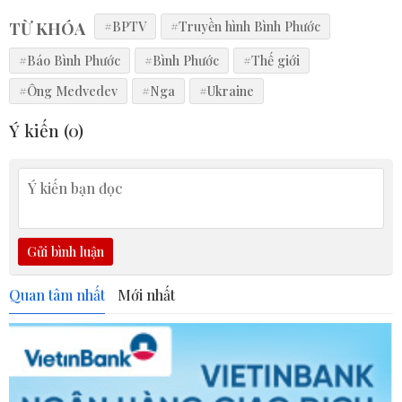
TỪ KHÓA
#BPTV
#Truyền hình Bình Phước
#Báo Bình Phước
#Bình Phước
#Thế giới
#Ông Medvedev
#Nga
#Ukraine
Ý kiến (
0
)
Gửi bình luận
Quan tâm nhất
Mới nhất