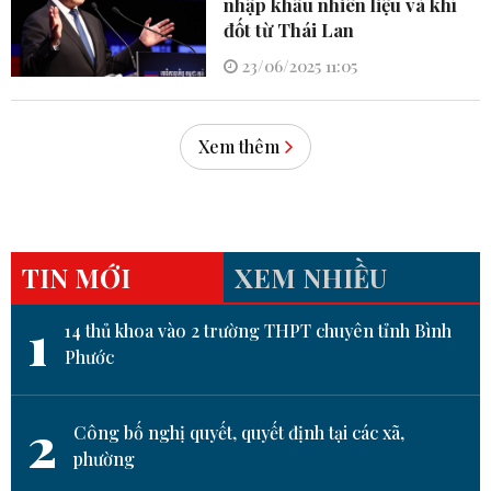
nhập khẩu nhiên liệu và khí
đốt từ Thái Lan
23/06/2025 11:05
Xem thêm
TIN MỚI
XEM NHIỀU
1
14 thủ khoa vào 2 trường THPT chuyên tỉnh Bình
Phước
2
Công bố nghị quyết, quyết định tại các xã,
phường