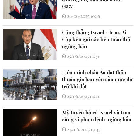
Gaza
26/06/2025 10:18
Căng thẳng Israel - Iran: Ai
Cập kêu gọi các bên tuân thủ
ngừng bắn
25/06/2025 10:31
Liên minh châu Âu đạt thỏa
thuận gia hạn yêu cầu mức dự
trữ khí đốt
25/06/2025 10:21
Mỹ tuyên bố cả Israel và Iran
cùng vi phạm lệnh ngừng bắn
24/06/2025 19:45