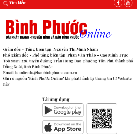
Tìm kiếm
Giám đốc - Tổng biên tập: Nguyễn Thị Minh Nhâm
Phó giám đốc - Phó tổng biên tập: Phan Văn Thảo - Cao Minh Trực
Toà soạn: 228, tuyến đường Trần Hưng Đạo, phường Tân Phú, thành phố
Đồng Xoài, tỉnh Bình Phước
Email:
baodientu@baobinhphuoc.com.vn
Ghi rõ nguồn "Bình Phước Online" khi phát hành lại thông tin từ Website
này
Tải ứng dụng