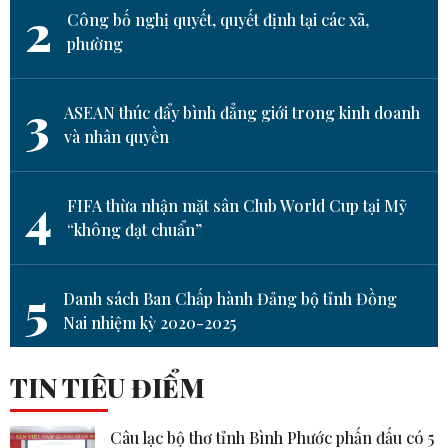
2
Công bố nghị quyết, quyết định tại các xã,
phường
3
ASEAN thúc đẩy bình đẳng giới trong kinh doanh
và nhân quyền
4
FIFA thừa nhận mặt sân Club World Cup tại Mỹ
“không đạt chuẩn”
5
Danh sách Ban Chấp hành Đảng bộ tỉnh Đồng
Nai nhiệm kỳ 2020-2025
TIN TIÊU ĐIỂM
Câu lạc bộ thơ tỉnh Bình Phước phấn đấu có 5