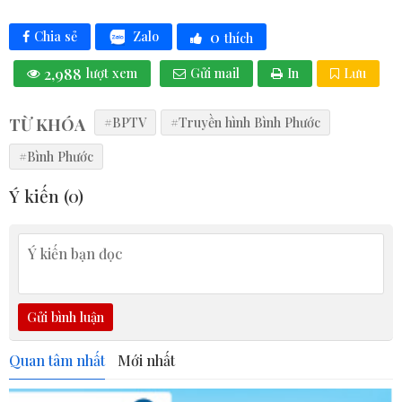
0
Zalo
Chia sẻ
thích
2,988
lượt xem
Gửi mail
In
Lưu
TỪ KHÓA
#BPTV
#Truyền hình Bình Phước
#Bình Phước
Ý kiến (
0
)
Gửi bình luận
Quan tâm nhất
Mới nhất