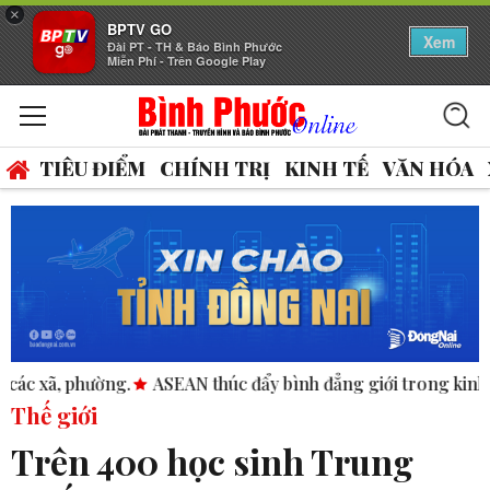
×
BPTV GO
Xem
Đài PT - TH & Báo Bình Phước
Miễn Phí - Trên Google Play
TIÊU ĐIỂM
CHÍNH TRỊ
KINH TẾ
VĂN HÓA
ờng.
ASEAN thúc đẩy bình đẳng giới trong kinh doanh và nh
Thế giới
Trên 400 học sinh Trung