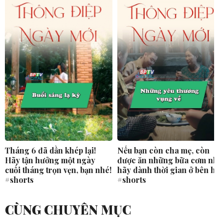
Tháng 6 đã dần khép lại!
Nếu bạn còn cha mẹ, còn
Hãy tận hưởng một ngày
được ăn những bữa cơm nh
cuối tháng trọn vẹn, bạn nhé!
hãy dành thời gian ở bên h
#shorts
#shorts
CÙNG CHUYÊN MỤC