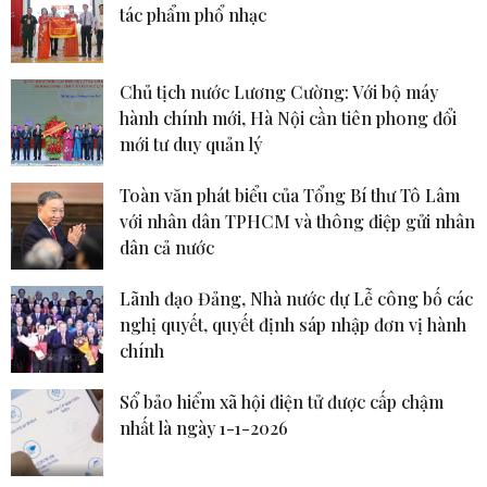
tác phẩm phổ nhạc
Chủ tịch nước Lương Cường: Với bộ máy
hành chính mới, Hà Nội cần tiên phong đổi
mới tư duy quản lý
Toàn văn phát biểu của Tổng Bí thư Tô Lâm
với nhân dân TPHCM và thông điệp gửi nhân
dân cả nước
Lãnh đạo Đảng, Nhà nước dự Lễ công bố các
nghị quyết, quyết định sáp nhập đơn vị hành
chính
Sổ bảo hiểm xã hội điện tử được cấp chậm
nhất là ngày 1-1-2026