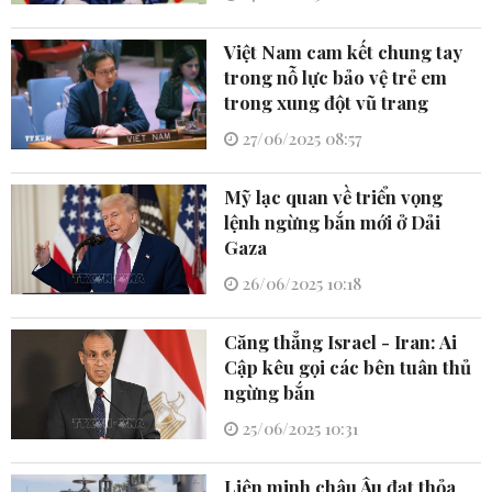
Việt Nam cam kết chung tay
trong nỗ lực bảo vệ trẻ em
trong xung đột vũ trang
27/06/2025 08:57
Mỹ lạc quan về triển vọng
lệnh ngừng bắn mới ở Dải
Gaza
26/06/2025 10:18
Căng thẳng Israel - Iran: Ai
Cập kêu gọi các bên tuân thủ
ngừng bắn
25/06/2025 10:31
Liên minh châu Âu đạt thỏa