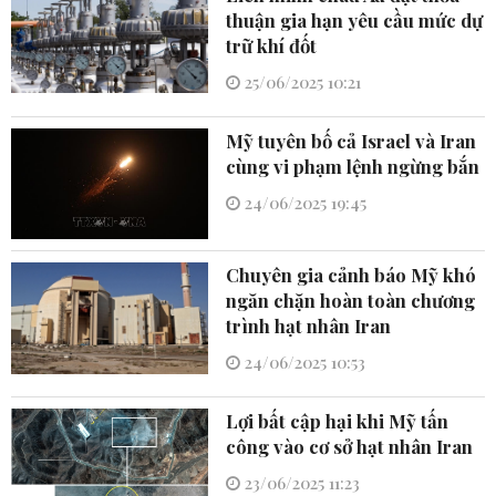
thuận gia hạn yêu cầu mức dự
trữ khí đốt
25/06/2025 10:21
Mỹ tuyên bố cả Israel và Iran
cùng vi phạm lệnh ngừng bắn
24/06/2025 19:45
Chuyên gia cảnh báo Mỹ khó
ngăn chặn hoàn toàn chương
trình hạt nhân Iran
24/06/2025 10:53
Lợi bất cập hại khi Mỹ tấn
công vào cơ sở hạt nhân Iran
23/06/2025 11:23