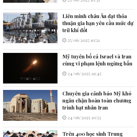
Liên minh châu Âu đạt thỏa
thuận gia hạn yêu cầu mức dự
trữ khí đốt
25/06/2025 10:21
Mỹ tuyên bố cả Israel và Iran
cùng vi phạm lệnh ngừng bắn
24/06/2025 19:45
Chuyên gia cảnh báo Mỹ khó
ngăn chặn hoàn toàn chương
trình hạt nhân Iran
24/06/2025 10:53
Trên 400 học sinh Trung