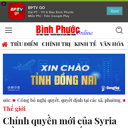
×
BPTV GO
Xem
Đài PT - TH & Báo Bình Phước
Miễn Phí - Trên Google Play
TIÊU ĐIỂM
CHÍNH TRỊ
KINH TẾ
VĂN HÓA
bố nghị quyết, quyết định tại các xã, phường.
ASEAN thúc đẩ
Thế giới
Chính quyền mới của Syria