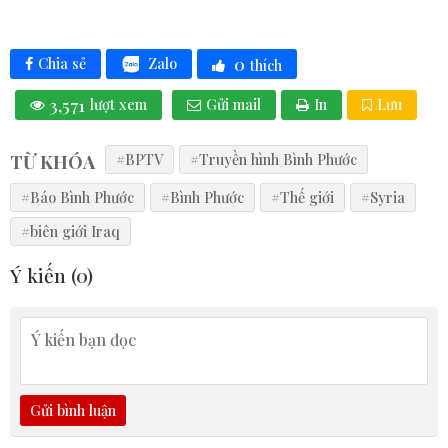
0
Zalo
Chia sẻ
thích
3,571
lượt xem
Gửi mail
In
Lưu
TỪ KHÓA
#BPTV
#Truyền hình Bình Phước
#Báo Bình Phước
#Bình Phước
#Thế giới
#Syria
#biên giới Iraq
Ý kiến (
0
)
Gửi bình luận