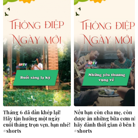
Tháng 6 đã dần khép lại!
Nếu bạn còn cha mẹ, còn
Hãy tận hưởng một ngày
được ăn những bữa cơm nh
cuối tháng trọn vẹn, bạn nhé!
hãy dành thời gian ở bên h
#shorts
#shorts