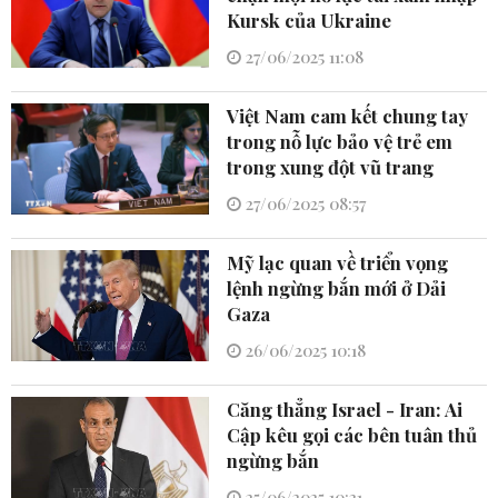
Kursk của Ukraine
27/06/2025 11:08
Việt Nam cam kết chung tay
trong nỗ lực bảo vệ trẻ em
trong xung đột vũ trang
27/06/2025 08:57
Mỹ lạc quan về triển vọng
lệnh ngừng bắn mới ở Dải
Gaza
26/06/2025 10:18
Căng thẳng Israel - Iran: Ai
Cập kêu gọi các bên tuân thủ
ngừng bắn
25/06/2025 10:31