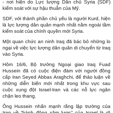
- nơi hiện do Lực lượng Dân chủ Syria (SDF)
kiểm soát với sự hậu thuẫn của Mỹ.
SDF, với thành phần chủ yếu là người Kurd, hiện
là lực lượng dân quân mạnh nhất nằm ngoài tầm
kiểm soát của chính quyền mới Syria.
Một quan chức an ninh Iraq đã bác bỏ những lo
ngại về việc lực lượng dân quân di chuyển từ Iraq
vào Syria.
Hôm 16/6, Bộ trưởng Ngoại giao Iraq Fuad
Hussein đã có cuộc điện đàm với người đồng
cấp Iran Seyed Abbas Araghchi, để thảo luận về
những diễn biến mới nhất trong khu vực sau
cuộc xung đột Israel-Iran và các nỗ lực ngăn
chặn leo thang.
Ông Hussein nhấn mạnh rằng lập trường của
Iraq về “hành động xâm lược” của Israel là rõ