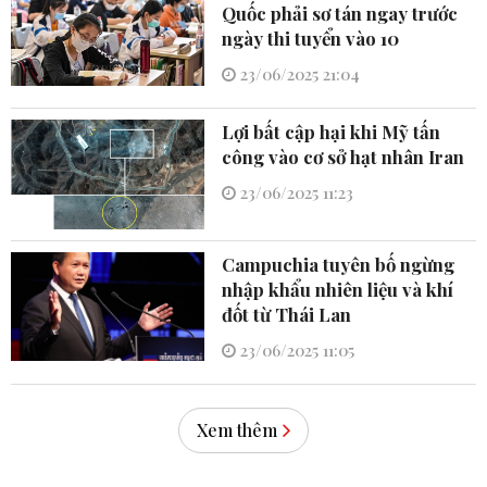
Quốc phải sơ tán ngay trước
ngày thi tuyển vào 10
23/06/2025 21:04
Lợi bất cập hại khi Mỹ tấn
công vào cơ sở hạt nhân Iran
23/06/2025 11:23
Campuchia tuyên bố ngừng
nhập khẩu nhiên liệu và khí
đốt từ Thái Lan
23/06/2025 11:05
Xem thêm