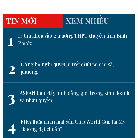
TIN MỚI
XEM NHIỀU
1
14 thủ khoa vào 2 trường THPT chuyên tỉnh Bình
Phước
2
Công bố nghị quyết, quyết định tại các xã,
phường
3
ASEAN thúc đẩy bình đẳng giới trong kinh doanh
và nhân quyền
4
FIFA thừa nhận mặt sân Club World Cup tại Mỹ
“không đạt chuẩn”