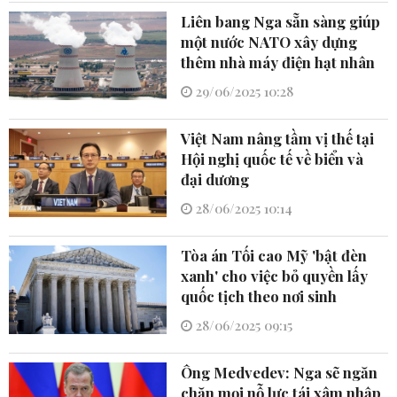
Liên bang Nga sẵn sàng giúp
một nước NATO xây dựng
thêm nhà máy điện hạt nhân
29/06/2025 10:28
Việt Nam nâng tầm vị thế tại
Hội nghị quốc tế về biển và
đại dương
28/06/2025 10:14
Tòa án Tối cao Mỹ 'bật đèn
xanh' cho việc bỏ quyền lấy
quốc tịch theo nơi sinh
28/06/2025 09:15
Ông Medvedev: Nga sẽ ngăn
chặn mọi nỗ lực tái xâm nhập