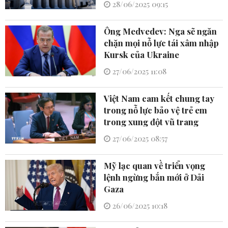
28/06/2025 09:15
Ông Medvedev: Nga sẽ ngăn
chặn mọi nỗ lực tái xâm nhập
Kursk của Ukraine
27/06/2025 11:08
Việt Nam cam kết chung tay
trong nỗ lực bảo vệ trẻ em
trong xung đột vũ trang
27/06/2025 08:57
Mỹ lạc quan về triển vọng
lệnh ngừng bắn mới ở Dải
Gaza
26/06/2025 10:18