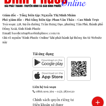
Giám đốc - Tổng biên tập: Nguyễn Thị Minh Nhâm
Phó giám đốc - Phó tổng biên tập: Phan Văn Thảo - Cao Minh Trực
Toà soạn: 228, tuyến đường Trần Hưng Đạo, phường Tân Phú, thành phố
Đồng Xoài, tỉnh Bình Phước
Email:
baodientu@baobinhphuoc.com.vn
Ghi rõ nguồn "Bình Phước Online" khi phát hành lại thông tin từ Website
này
Tải ứng dụng
Liên hệ toà soạn
0866.909.369
-
0271.3870020
Chính sách quyền riêng tư
Điều khoản sử dụng