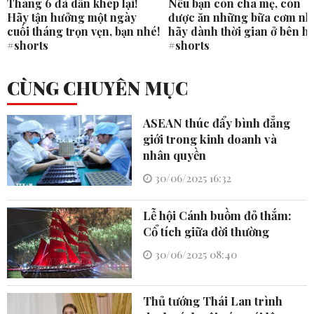
Tháng 6 đã dần khép lại!
Nếu bạn còn cha mẹ, còn
Hãy tận hưởng một ngày
được ăn những bữa cơm nh
cuối tháng trọn vẹn, bạn nhé!
hãy dành thời gian ở bên h
#shorts
#shorts
CÙNG CHUYÊN MỤC
ASEAN thúc đẩy bình đẳng
giới trong kinh doanh và
nhân quyền
30/06/2025 16:32
Lễ hội Cánh buồm đỏ thắm:
Cổ tích giữa đời thường
30/06/2025 08:40
Thủ tướng Thái Lan trình