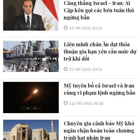
Căng thẳng Israel - Iran: Ai
Cập kêu gọi các bên tuân thủ
ngừng bắn
25/06/2025 10:31
Liên minh châu Âu đạt thỏa
thuận gia hạn yêu cầu mức dự
trữ khí đốt
25/06/2025 10:21
Mỹ tuyên bố cả Israel và Iran
cùng vi phạm lệnh ngừng bắn
24/06/2025 19:45
Chuyên gia cảnh báo Mỹ khó
ngăn chặn hoàn toàn chương
trình hạt nhân Iran