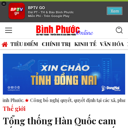
×
BPTV GO
Xem
Đài PT - TH & Báo Bình Phước
Miễn Phí - Trên Google Play
TIÊU ĐIỂM
CHÍNH TRỊ
KINH TẾ
VĂN HÓA
Công bố nghị quyết, quyết định tại các xã, phường.
ASEAN t
Thế giới
Tổng thống Hàn Quốc cam