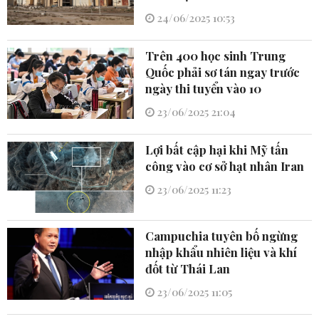
24/06/2025 10:53
Trên 400 học sinh Trung
Quốc phải sơ tán ngay trước
ngày thi tuyển vào 10
23/06/2025 21:04
Lợi bất cập hại khi Mỹ tấn
công vào cơ sở hạt nhân Iran
23/06/2025 11:23
Campuchia tuyên bố ngừng
nhập khẩu nhiên liệu và khí
đốt từ Thái Lan
23/06/2025 11:05