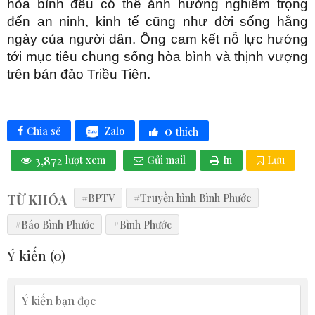
hòa bình đều có thể ảnh hưởng nghiêm trọng
đến an ninh, kinh tế cũng như đời sống hằng
ngày của người dân. Ông cam kết nỗ lực hướng
tới mục tiêu chung sống hòa bình và thịnh vượng
trên bán đảo Triều Tiên.
0
Zalo
Chia sẻ
thích
3,872
lượt xem
Gửi mail
In
Lưu
TỪ KHÓA
#BPTV
#Truyền hình Bình Phước
#Báo Bình Phước
#Bình Phước
Ý kiến (
0
)