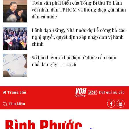
Toàn văn phát biểu của Tổng Bí thư Tô Lâm
với nhân dân TPHCM và thông điệp gửi nhân
dân cả nước
Lãnh đạo Đảng, Nhà nước dự Lễ công bố các
nghị quyết, quyết định sáp nhập đơn vị hành
chính
Sổ bảo hiểm xã hội điện tử được cấp chậm
nhất là ngày 1-1-2026
Trang chủ
Đặt quảng cáo
Tìm kiếm