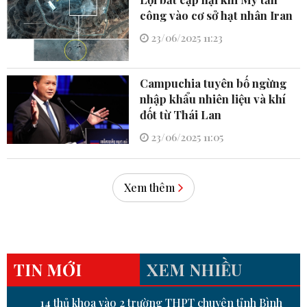
công vào cơ sở hạt nhân Iran
23/06/2025 11:23
Campuchia tuyên bố ngừng
nhập khẩu nhiên liệu và khí
đốt từ Thái Lan
23/06/2025 11:05
Xem thêm
TIN MỚI
XEM NHIỀU
14 thủ khoa vào 2 trường THPT chuyên tỉnh Bình