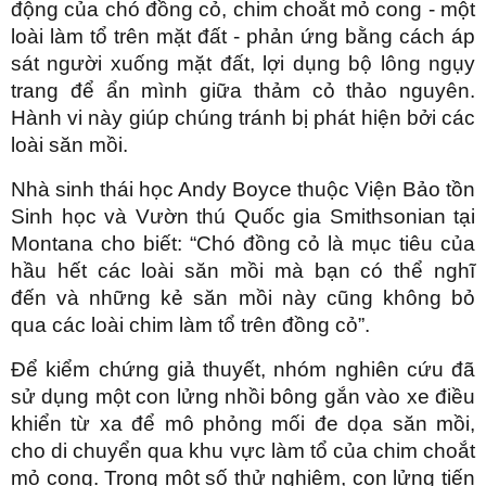
động của chó đồng cỏ, chim choắt mỏ cong - một
loài làm tổ trên mặt đất - phản ứng bằng cách áp
sát người xuống mặt đất, lợi dụng bộ lông ngụy
trang để ẩn mình giữa thảm cỏ thảo nguyên.
Hành vi này giúp chúng tránh bị phát hiện bởi các
loài săn mồi.
Nhà sinh thái học Andy Boyce thuộc Viện Bảo tồn
Sinh học và Vườn thú Quốc gia Smithsonian tại
Montana cho biết: “Chó đồng cỏ là mục tiêu của
hầu hết các loài săn mồi mà bạn có thể nghĩ
đến và những kẻ săn mồi này cũng không bỏ
qua các loài chim làm tổ trên đồng cỏ”.
Để kiểm chứng giả thuyết, nhóm nghiên cứu đã
sử dụng một con lửng nhồi bông gắn vào xe điều
khiển từ xa để mô phỏng mối đe dọa săn mồi,
cho di chuyển qua khu vực làm tổ của chim choắt
mỏ cong. Trong một số thử nghiệm, con lửng tiến