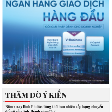
THĂM DÒ Ý KIẾN
Năm 2023 Bình Phước đứng thứ bao nhiêu xếp hạng chuyển
đổi số cấp tỉnh, thành cả nước?