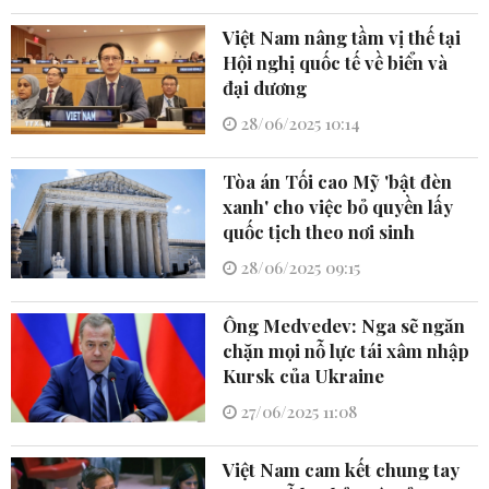
Việt Nam nâng tầm vị thế tại
Hội nghị quốc tế về biển và
đại dương
28/06/2025 10:14
Tòa án Tối cao Mỹ 'bật đèn
xanh' cho việc bỏ quyền lấy
quốc tịch theo nơi sinh
28/06/2025 09:15
Ông Medvedev: Nga sẽ ngăn
chặn mọi nỗ lực tái xâm nhập
Kursk của Ukraine
27/06/2025 11:08
Việt Nam cam kết chung tay