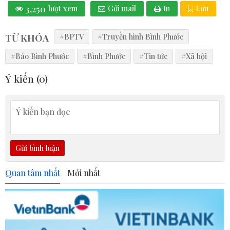
3,250
lượt xem
Gửi mail
In
Lưu
TỪ KHÓA
#BPTV
#Truyền hình Bình Phước
#Báo Bình Phước
#Bình Phước
#Tin tức
#Xã hội
Ý kiến (
0
)
Gửi bình luận
Quan tâm nhất
Mới nhất