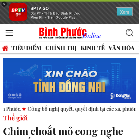
×
BPTV GO
Xem
Đài PT - TH & Báo Bình Phước
Miễn Phí - Trên Google Play
TIÊU ĐIỂM
CHÍNH TRỊ
KINH TẾ
VĂN HÓA
ông bố nghị quyết, quyết định tại các xã, phường.
ASEAN thú
Thế giới
Chim choắt mỏ cong nghe