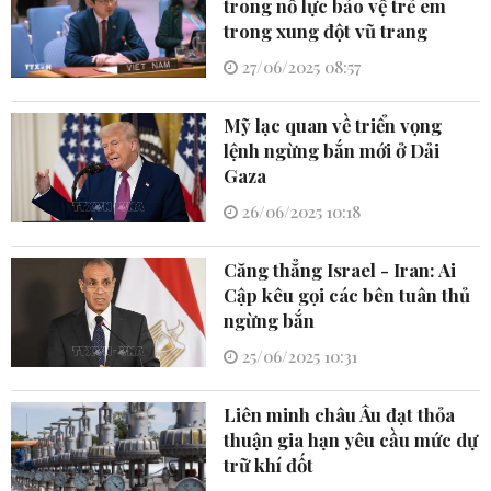
trong nỗ lực bảo vệ trẻ em
trong xung đột vũ trang
27/06/2025 08:57
Mỹ lạc quan về triển vọng
lệnh ngừng bắn mới ở Dải
Gaza
26/06/2025 10:18
Căng thẳng Israel - Iran: Ai
Cập kêu gọi các bên tuân thủ
ngừng bắn
25/06/2025 10:31
Liên minh châu Âu đạt thỏa
thuận gia hạn yêu cầu mức dự
trữ khí đốt