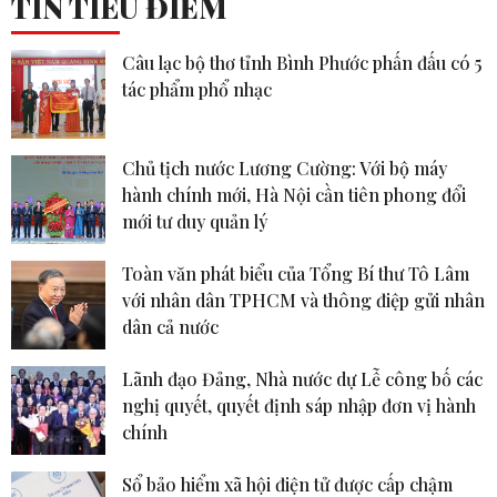
TIN TIÊU ĐIỂM
Câu lạc bộ thơ tỉnh Bình Phước phấn đấu có 5
tác phẩm phổ nhạc
Chủ tịch nước Lương Cường: Với bộ máy
hành chính mới, Hà Nội cần tiên phong đổi
mới tư duy quản lý
Toàn văn phát biểu của Tổng Bí thư Tô Lâm
với nhân dân TPHCM và thông điệp gửi nhân
dân cả nước
Lãnh đạo Đảng, Nhà nước dự Lễ công bố các
nghị quyết, quyết định sáp nhập đơn vị hành
chính
Sổ bảo hiểm xã hội điện tử được cấp chậm