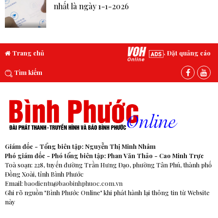
nhất là ngày 1-1-2026
Trang chủ
Đặt quảng cáo
Tìm kiếm
Giám đốc - Tổng biên tập: Nguyễn Thị Minh Nhâm
Phó giám đốc - Phó tổng biên tập: Phan Văn Thảo - Cao Minh Trực
Toà soạn: 228, tuyến đường Trần Hưng Đạo, phường Tân Phú, thành phố
Đồng Xoài, tỉnh Bình Phước
Email:
baodientu@baobinhphuoc.com.vn
Ghi rõ nguồn "Bình Phước Online" khi phát hành lại thông tin từ Website
này