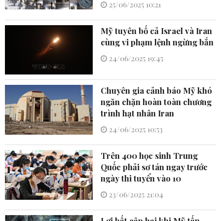
25/06/2025 10:21
Mỹ tuyên bố cả Israel và Iran
cùng vi phạm lệnh ngừng bắn
24/06/2025 19:45
Chuyên gia cảnh báo Mỹ khó
ngăn chặn hoàn toàn chương
trình hạt nhân Iran
24/06/2025 10:53
Trên 400 học sinh Trung
Quốc phải sơ tán ngay trước
ngày thi tuyển vào 10
23/06/2025 21:04
Lợi bất cập hại khi Mỹ tấn