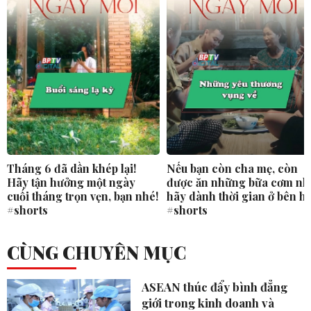
Tháng 6 đã dần khép lại!
Nếu bạn còn cha mẹ, còn
Hãy tận hưởng một ngày
được ăn những bữa cơm nh
cuối tháng trọn vẹn, bạn nhé!
hãy dành thời gian ở bên h
#shorts
#shorts
CÙNG CHUYÊN MỤC
ASEAN thúc đẩy bình đẳng
giới trong kinh doanh và