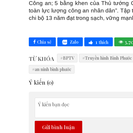
Công an; 5 bằng khen của Thủ tướng Ch
toàn lực lượng công an nhân dân”. Tập 
chi bộ 13 năm đạt trong sạch, vững mạn
1
3,7
Zalo
Chia sẻ
thích
TỪ KHÓA
#BPTV
#Truyền hình Bình Phước
#an ninh bình phước
Ý kiến (
0
)
Gửi bình luận