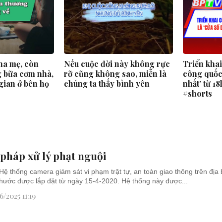
ha mẹ, còn
Nếu cuộc đời này không rực
Triển kha
 bữa cơm nhà,
rỡ cũng không sao, miễn là
công quốc 
gian ở bên họ
chúng ta thấy bình yên
nhất’ từ 1
#shorts
 pháp xử lý phạt nguội
ệ thống camera giám sát vi phạm trật tự, an toàn giao thông trên địa b
ước được lắp đặt từ ngày 15-4-2020. Hệ thống này được...
6/2025 11:19