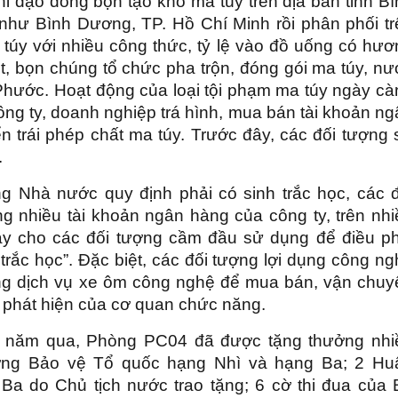
ỉ đạo đồng bọn tạo kho ma túy trên địa bàn tỉnh B
 như Bình Dương, TP. Hồ Chí Minh rồi phân phối tr
 túy với nhiều công thức, tỷ lệ vào đồ uống có hư
ệt, bọn chúng tổ chức pha trộn, đóng gói ma túy, n
 Phước. Hoạt động của loại tội phạm ma túy ngày c
công ty, doanh nghiệp trá hình, mua bán tài khoản n
 trái phép chất ma túy. Trước đây, các đối tượng 
.
g Nhà nước quy định phải có sinh trắc học, các đ
g nhiều tài khoản ngân hàng của công ty, trên nhi
 này cho các đối tượng cầm đầu sử dụng để điều ph
 trắc học”. Đặc biệt, các đối tượng lợi dụng công n
ng dịch vụ xe ôm công nghệ để mua bán, vận chuy
ự phát hiện của cơ quan chức năng.
28 năm qua, Phòng PC04 đã được tặng thưởng nhi
ơng Bảo vệ Tổ quốc hạng Nhì và hạng Ba; 2 Hu
a do Chủ tịch nước trao tặng; 6 cờ thi đua của 