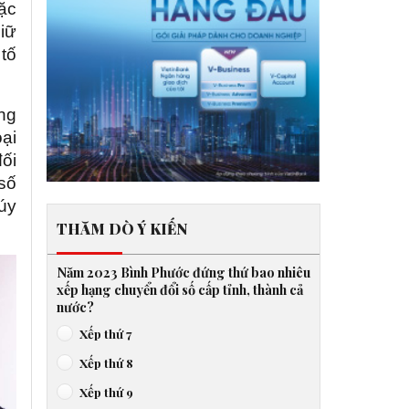
Đặc
giữ
tố
ợng
ại
đối
 số
túy
THĂM DÒ Ý KIẾN
Năm 2023 Bình Phước đứng thứ bao nhiêu
xếp hạng chuyển đổi số cấp tỉnh, thành cả
nước?
Xếp thứ 7
Xếp thứ 8
Xếp thứ 9