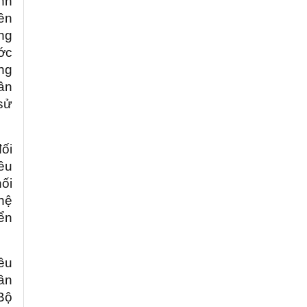
ình
ên
ơng
ước
àng
gân
sử
ối
ều
ối
ghệ
ển
ều
ân
Bộ