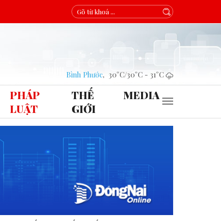
Bình Phước
,
30°C
/
30°C
-
31°C
PHÁP
THẾ
MEDIA
LUẬT
GIỚI