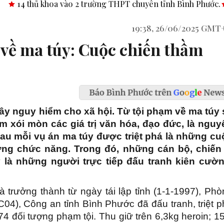
 2 trường THPT chuyên tỉnh Bình Phước.
Công bố nghị quyết,
19:38, 26/06/2025 GMT
về ma túy: Cuộc chiến thầm
gây nguy hiểm cho xã hội. Từ tội phạm về ma túy 
àm xói mòn các giá trị văn hóa, đạo đức, là nguy
au mỗi vụ án ma túy được triệt phá là những cu
ượng chức năng. Trong đó, những cán bộ, chiến 
y là những người trực tiếp đấu tranh kiên cườn
 trưởng thành từ ngày tái lập tỉnh (1-1-1997), Phò
C04), Công an tỉnh Bình Phước đã đấu tranh, triệt 
74 đối tượng phạm tội. Thu giữ trên 6,3kg heroin; 1