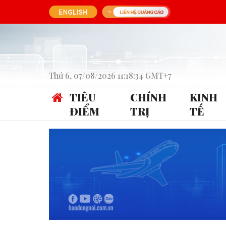
Thứ 6, 07/08/2026 11:18:34 GMT+7
TIÊU
CHÍNH
KINH
ĐIỂM
TRỊ
TẾ