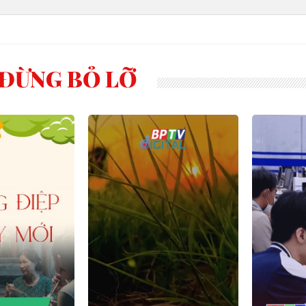
ĐỪNG BỎ LỠ