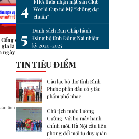
next
FIFA thừa nhận mặt sân Club
4
World Cup tại Mỹ “không đạt
chuẩn”
Danh sách Ban Chấp hành
5
Đảng bộ tỉnh Đồng Nai nhiệm
i Cổng dịch vụ
Hạnh phúc là khi ta nhận ra
Tạm d
kỳ 2020-2025
gia là ‘cửa số duy
mình có đủ #shorts
thuế đ
8h ngày 27-6
#shor
TIN TIÊU ĐIỂM
Câu lạc bộ thơ tỉnh Bình
Phước phấn đấu có 5 tác
phẩm phổ nhạc
àn tỉnh
Chủ tịch nước Lương
Cường: Với bộ máy hành
chính mới, Hà Nội cần tiên
phong đổi mới tư duy quản