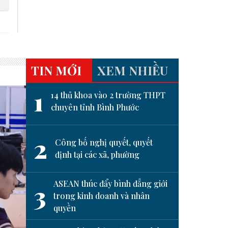
TIN MỚI
XEM NHIỀU
1
14 thủ khoa vào 2 trường THPT
chuyên tỉnh Bình Phước
2
Công bố nghị quyết, quyết
định tại các xã, phường
ASEAN thúc đẩy bình đẳng giới
3
trong kinh doanh và nhân
quyền