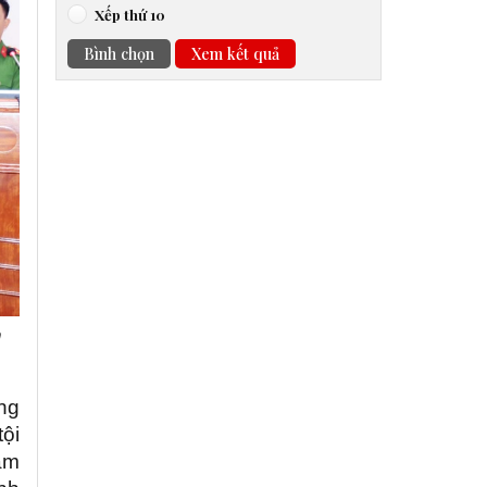
Xếp thứ 10
Bình chọn
Xem kết quả
n
ng
tội
ầm