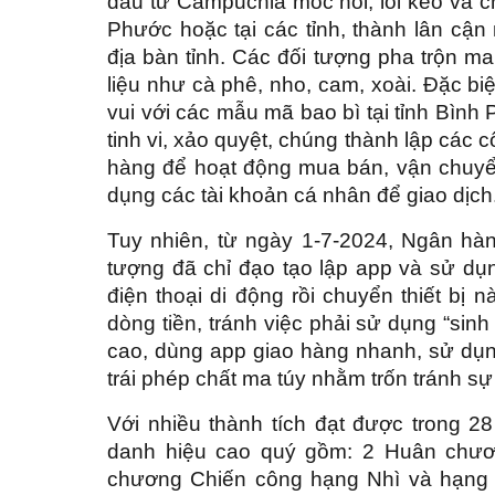
đầu từ Campuchia móc nối, lôi kéo và ch
Phước hoặc tại các tỉnh, thành lân cận
địa bàn tỉnh. Các đối tượng pha trộn ma
liệu như cà phê, nho, cam, xoài. Đặc bi
vui với các mẫu mã bao bì tại tỉnh Bình
tinh vi, xảo quyệt, chúng thành lập các 
hàng để hoạt động mua bán, vận chuyển
dụng các tài khoản cá nhân để giao dịch
Tuy nhiên, từ ngày 1-7-2024, Ngân hàn
tượng đã chỉ đạo tạo lập app và sử dụn
điện thoại di động rồi chuyển thiết bị
dòng tiền, tránh việc phải sử dụng “sinh
cao, dùng app giao hàng nhanh, sử dụ
trái phép chất ma túy nhằm trốn tránh s
Với nhiều thành tích đạt được trong 
danh hiệu cao quý gồm: 2 Huân chư
chương Chiến công hạng Nhì và hạng B