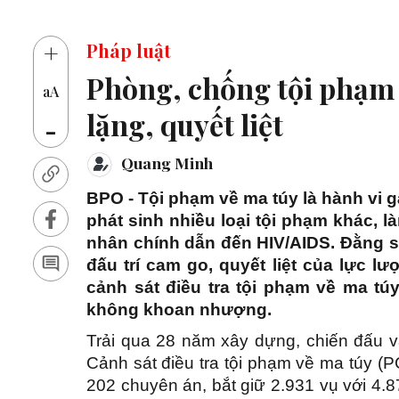
14 thủ khoa vào
+
Pháp luật
Phòng, chống tội phạm 
aA
lặng, quyết liệt
-
Quang Minh
BPO - Tội phạm về ma túy là hành vi 
phát sinh nhiều loại tội phạm khác, l
nhân chính dẫn đến HIV/AIDS. Đằng s
đấu trí cam go, quyết liệt của lực l
cảnh sát điều tra tội phạm về ma tú
không khoan nhượng.
Trải qua 28 năm xây dựng, chiến đấu và
Cảnh sát điều tra tội phạm về ma túy (P
202 chuyên án, bắt giữ 2.931 vụ với 4.8