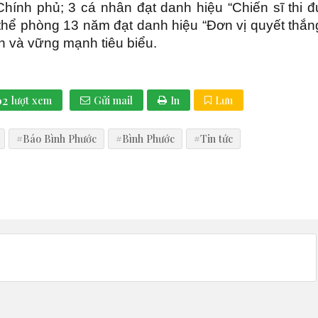
ính phủ; 3 cá nhân đạt danh hiệu “Chiến sĩ thi đ
thể phòng 13 năm đạt danh hiệu “Đơn vị quyết thắng
h và vững mạnh tiêu biểu.
02
lượt xem
Gửi mail
In
Lưu
#Báo Bình Phước
#Bình Phước
#Tin tức