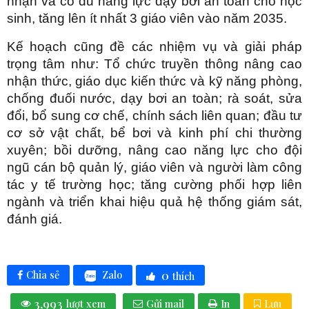
nhận và có đủ năng lực dạy bơi an toàn cho học
sinh, tăng lên ít nhất 3 giáo viên vào năm 2035.
Kế hoạch cũng đề các nhiệm vụ và giải pháp
trọng tâm như: Tổ chức truyền thông nâng cao
nhận thức, giáo dục kiến thức và kỹ năng phòng,
chống đuối nước, dạy bơi an toàn; rà soát, sửa
đổi, bổ sung cơ chế, chính sách liên quan; đầu tư
cơ sở vật chất, bể bơi và kinh phí chi thường
xuyên; bồi dưỡng, nâng cao năng lực cho đội
ngũ cán bộ quản lý, giáo viên và người làm công
tác y tế trường học; tăng cường phối hợp liên
ngành và triển khai hiệu quả hệ thống giám sát,
đánh giá.
0
Zalo
Chia sẻ
thích
3,993
lượt xem
Gửi mail
In
Lưu