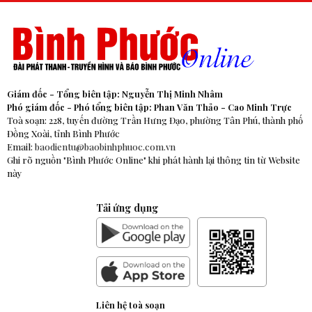
Giám đốc - Tổng biên tập: Nguyễn Thị Minh Nhâm
Phó giám đốc - Phó tổng biên tập: Phan Văn Thảo - Cao Minh Trực
Toà soạn: 228, tuyến đường Trần Hưng Đạo, phường Tân Phú, thành phố
Đồng Xoài, tỉnh Bình Phước
Email:
baodientu@baobinhphuoc.com.vn
Ghi rõ nguồn "Bình Phước Online" khi phát hành lại thông tin từ Website
này
Tải ứng dụng
Liên hệ toà soạn