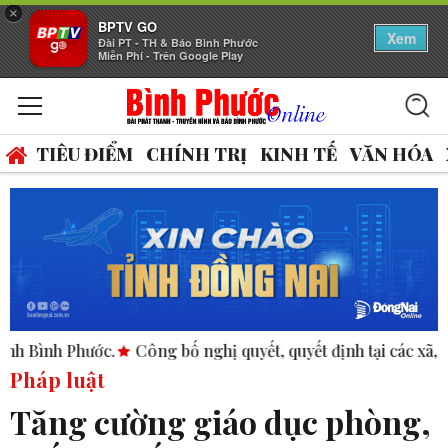
×
BPTV GO
Xem
Đài PT - TH & Báo Bình Phước
Miễn Phí - Trên Google Play
TIÊU ĐIỂM
CHÍNH TRỊ
KINH TẾ
VĂN HÓA
ước.
Công bố nghị quyết, quyết định tại các xã, phường.
A
Pháp luật
Tăng cường giáo dục phòng,