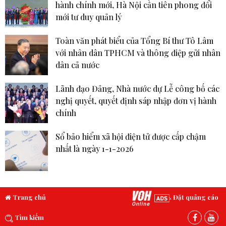
hành chính mới, Hà Nội cần tiên phong đổi
mới tư duy quản lý
Toàn văn phát biểu của Tổng Bí thư Tô Lâm
với nhân dân TPHCM và thông điệp gửi nhân
dân cả nước
Lãnh đạo Đảng, Nhà nước dự Lễ công bố các
nghị quyết, quyết định sáp nhập đơn vị hành
chính
Sổ bảo hiểm xã hội điện tử được cấp chậm
nhất là ngày 1-1-2026
Trang chủ
Đặt quảng cáo
Tìm kiếm