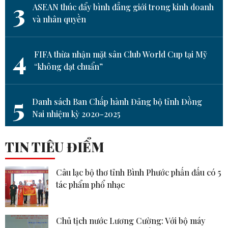
3
ASEAN thúc đẩy bình đẳng giới trong kinh doanh
và nhân quyền
4
FIFA thừa nhận mặt sân Club World Cup tại Mỹ
“không đạt chuẩn”
5
Danh sách Ban Chấp hành Đảng bộ tỉnh Đồng
Nai nhiệm kỳ 2020-2025
TIN TIÊU ĐIỂM
Câu lạc bộ thơ tỉnh Bình Phước phấn đấu có 5
tác phẩm phổ nhạc
Chủ tịch nước Lương Cường: Với bộ máy