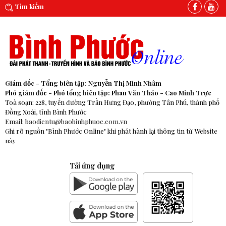
Tìm kiếm
Giám đốc - Tổng biên tập: Nguyễn Thị Minh Nhâm
Phó giám đốc - Phó tổng biên tập: Phan Văn Thảo - Cao Minh Trực
Toà soạn: 228, tuyến đường Trần Hưng Đạo, phường Tân Phú, thành phố
Đồng Xoài, tỉnh Bình Phước
Email:
baodientu@baobinhphuoc.com.vn
Ghi rõ nguồn "Bình Phước Online" khi phát hành lại thông tin từ Website
này
Tải ứng dụng