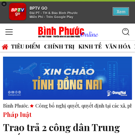
×
BPTV GO
Xem
Đài PT - TH & Báo Bình Phước
Miễn Phí - Trên Google Play
TIÊU ĐIỂM
CHÍNH TRỊ
KINH TẾ
VĂN HÓA
.
Công bố nghị quyết, quyết định tại các xã, phường.
ASEA
Pháp luật
Trao trả 2 công dân Trung