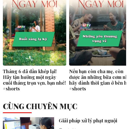
Tháng 6 đã dần khép lại!
Nếu bạn còn cha mẹ, còn
Hãy tận hưởng một ngày
được ăn những bữa cơm nh
cuối tháng trọn vẹn, bạn nhé!
hãy dành thời gian ở bên h
#shorts
#shorts
CÙNG CHUYÊN MỤC
Giải pháp xử lý phạt nguội