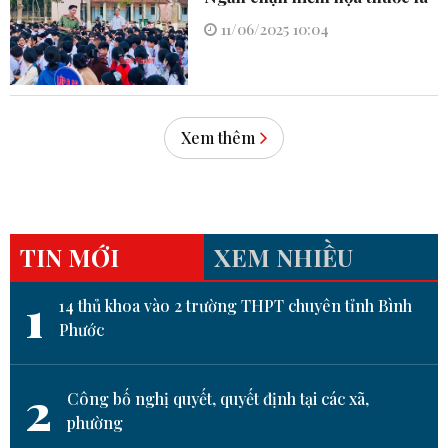
11/06/2025 10:04
Xem thêm
TIN MỚI
XEM NHIỀU
1
14 thủ khoa vào 2 trường THPT chuyên tỉnh Bình
Phước
2
Công bố nghị quyết, quyết định tại các xã,
phường