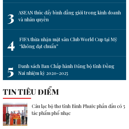
3
ASEAN thúc đẩy bình đẳng giới trong kinh doanh
và nhân quyền
4
FIFA thừa nhận mặt sân Club World Cup tại Mỹ
“không đạt chuẩn”
5
Danh sách Ban Chấp hành Đảng bộ tỉnh Đồng
Nai nhiệm kỳ 2020-2025
TIN TIÊU ĐIỂM
Câu lạc bộ thơ tỉnh Bình Phước phấn đấu có 5
tác phẩm phổ nhạc