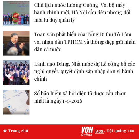
Chủ tịch nước Lương Cường: Với bộ máy
hành chính mới, Hà Nội cần tiên phong đổi
mới tư duy quản lý
Toàn văn phát biểu của Tổng Bí thư Tô Lâm
với nhân dân TPHCM và thông điệp gửi nhân
dân cả nước
Lãnh đạo Đảng, Nhà nước dự Lễ công bố các
nghị quyết, quyết định sáp nhập đơn vị hành
chính
Sổ bảo hiểm xã hội điện tử được cấp chậm
nhất là ngày 1-1-2026
Trang chủ
Đặt quảng cáo