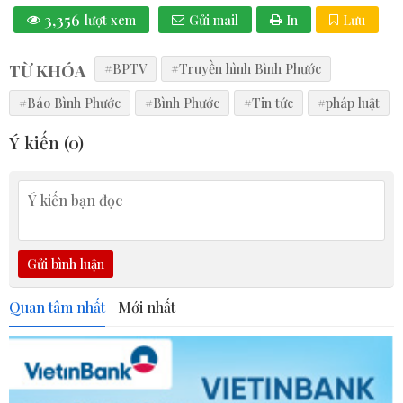
3,356
lượt xem
Gửi mail
In
Lưu
TỪ KHÓA
#BPTV
#Truyền hình Bình Phước
#Báo Bình Phước
#Bình Phước
#Tin tức
#pháp luật
Ý kiến (
0
)
Gửi bình luận
Quan tâm nhất
Mới nhất