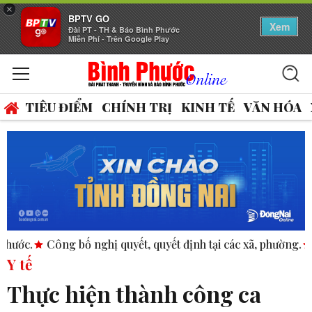
×
BPTV GO
Xem
Đài PT - TH & Báo Bình Phước
Miễn Phí - Trên Google Play
TIÊU ĐIỂM
CHÍNH TRỊ
KINH TẾ
VĂN HÓA
ông bố nghị quyết, quyết định tại các xã, phường.
ASEAN thú
Y tế
Thực hiện thành công ca