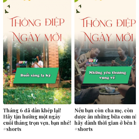
Tháng 6 đã dần khép lại!
Nếu bạn còn cha mẹ, còn
Hãy tận hưởng một ngày
được ăn những bữa cơm nh
cuối tháng trọn vẹn, bạn nhé!
hãy dành thời gian ở bên h
#shorts
#shorts