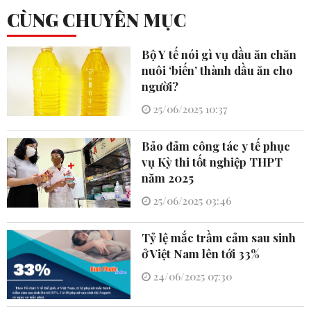
CÙNG CHUYÊN MỤC
Bộ Y tế nói gì vụ dầu ăn chăn
nuôi ‘biến’ thành dầu ăn cho
người?
25/06/2025 10:37
Bảo đảm công tác y tế phục
vụ Kỳ thi tốt nghiệp THPT
năm 2025
25/06/2025 03:46
Tỷ lệ mắc trầm cảm sau sinh
ở Việt Nam lên tới 33%
24/06/2025 07:30