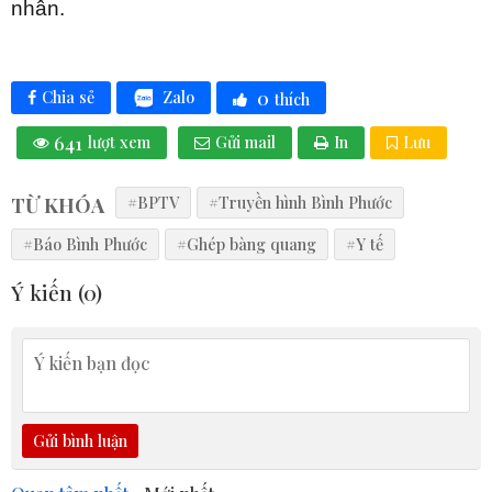
nhân.
0
Zalo
Chia sẻ
thích
641
lượt xem
Gửi mail
In
Lưu
TỪ KHÓA
#BPTV
#Truyền hình Bình Phước
#Báo Bình Phước
#Ghép bàng quang
#Y tế
Ý kiến (
0
)
Gửi bình luận