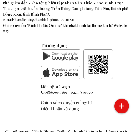
Phó giám đốc - Phó tổng biên tập: Phan Văn Thảo - Cao Minh Trực
Toà soạn: 228, tuyến đường Trần Hưng Đạo, phường Tân Phú, thành phố
Đồng Xoài, tỉnh Bình Phước
Email:
baodientu@baobinhphuoc.com.vn
Ghi rõ nguồn "Bình Phước Online" khi phát hành lại thông tin từ Website
này
Tải ứng dụng
Liên hệ toà soạn
0866.909.369
-
0271.3870020
Chính sách quyền riêng tư
Điều khoản sử dụng
Ghi rõ nguồn "Bình Phước Online" khi phát hành lại thông tin từ