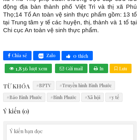
động địa bàn thành phố Việt Trì và thị xã Phú
Thọ;14 Tổ An toàn vệ sinh thực phẩm gồm: 13 tổ
tại Trung tâm y tế các huyện, thị, thành và 1 tổ tại
Chi cục An toàn vệ sinh thực phẩm.
0
Zalo
Chia sẻ
thích
1,836
lượt xem
Gửi mail
In
Lưu
TỪ KHÓA
#BPTV
#Truyền hình Bình Phước
#Báo Bình Phước
#Bình Phước
#Xã hội
#y tế
Ý kiến (
0
)