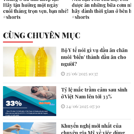
Hãy tận hưởng một ngày
được ăn những bữa cơm nh
cuối tháng trọn vẹn, bạn nhé!
hãy dành thời gian ở bên h
#shorts
#shorts
CÙNG CHUYÊN MỤC
Bộ Y tế nói gì vụ dầu ăn chăn
nuôi ‘biến’ thành dầu ăn cho
người?
25/06/2025 10:37
Tỷ lệ mắc trầm cảm sau sinh
ở Việt Nam lên tới 33%
24/06/2025 07:30
Khuyến nghị mới nhất của
chuyên gia Mỹ về việc dùng