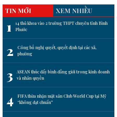
TIN MỚI
XEM NHIỀU
1
14 thủ khoa vào 2 trường THPT chuyên tỉnh Bình
Phước
2
Công bố nghị quyết, quyết định tại các xã,
phường
3
ASEAN thúc đẩy bình đẳng giới trong kinh doanh
và nhân quyền
4
FIFA thừa nhận mặt sân Club World Cup tại Mỹ
“không đạt chuẩn”