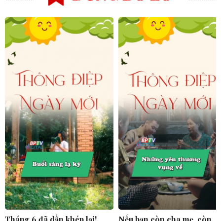
Tháng 6 đã dần khép lại!
Nếu bạn còn cha mẹ, còn