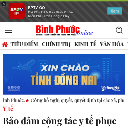
×
BPTV GO
Xem
Đài PT - TH & Báo Bình Phước
Miễn Phí - Trên Google Play
TIÊU ĐIỂM
CHÍNH TRỊ
KINH TẾ
VĂN HÓA
Công bố nghị quyết, quyết định tại các xã, phường.
ASEAN th
Y tế
Bảo đảm công tác y tế phục