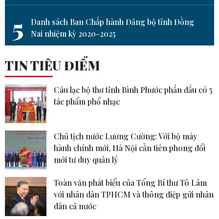
5
Danh sách Ban Chấp hành Đảng bộ tỉnh Đồng
Nai nhiệm kỳ 2020-2025
TIN TIÊU ĐIỂM
Câu lạc bộ thơ tỉnh Bình Phước phấn đấu có 5
tác phẩm phổ nhạc
Chủ tịch nước Lương Cường: Với bộ máy
hành chính mới, Hà Nội cần tiên phong đổi
mới tư duy quản lý
Toàn văn phát biểu của Tổng Bí thư Tô Lâm
với nhân dân TPHCM và thông điệp gửi nhân
dân cả nước