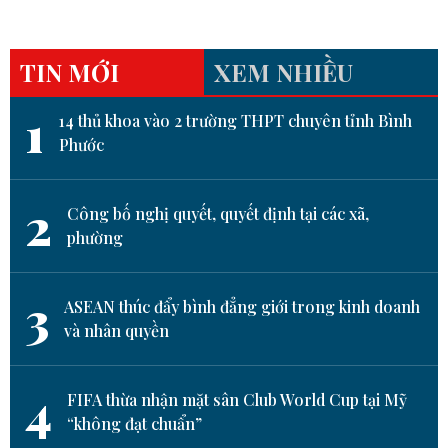
TIN MỚI
XEM NHIỀU
1
14 thủ khoa vào 2 trường THPT chuyên tỉnh Bình
Phước
2
Công bố nghị quyết, quyết định tại các xã,
phường
3
ASEAN thúc đẩy bình đẳng giới trong kinh doanh
và nhân quyền
4
FIFA thừa nhận mặt sân Club World Cup tại Mỹ
“không đạt chuẩn”