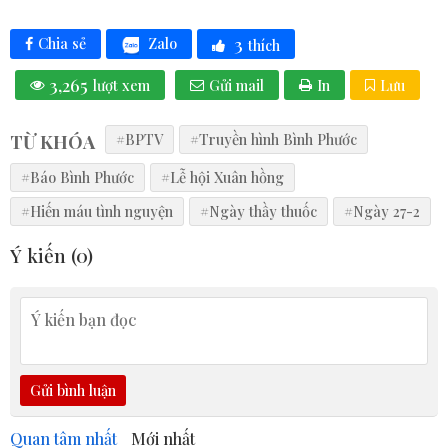
3
Zalo
Chia sẻ
thích
3,265
lượt xem
Gửi mail
In
Lưu
TỪ KHÓA
#BPTV
#Truyền hình Bình Phước
#Báo Bình Phước
#Lễ hội Xuân hồng
#Hiến máu tình nguyện
#Ngày thầy thuốc
#Ngày 27-2
Ý kiến (
0
)
Gửi bình luận
Quan tâm nhất
Mới nhất