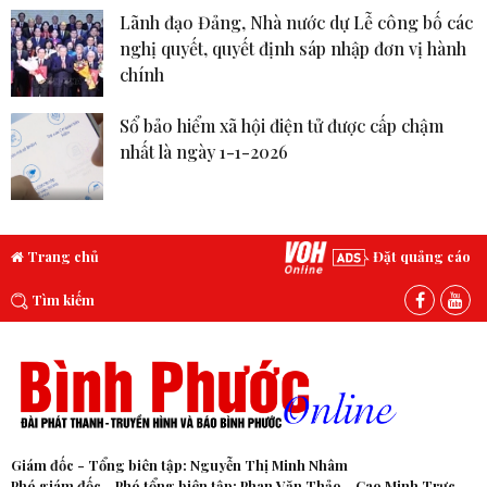
Lãnh đạo Đảng, Nhà nước dự Lễ công bố các
nghị quyết, quyết định sáp nhập đơn vị hành
chính
Sổ bảo hiểm xã hội điện tử được cấp chậm
nhất là ngày 1-1-2026
Trang chủ
Đặt quảng cáo
Tìm kiếm
Giám đốc - Tổng biên tập: Nguyễn Thị Minh Nhâm
Phó giám đốc - Phó tổng biên tập: Phan Văn Thảo - Cao Minh Trực