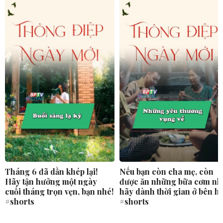
Tháng 6 đã dần khép lại!
Nếu bạn còn cha mẹ, còn
Hãy tận hưởng một ngày
được ăn những bữa cơm nh
cuối tháng trọn vẹn, bạn nhé!
hãy dành thời gian ở bên h
#shorts
#shorts