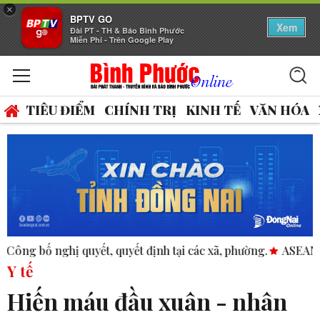
×
BPTV GO
Xem
Đài PT - TH & Báo Bình Phước
Miễn Phí - Trên Google Play
TIÊU ĐIỂM
CHÍNH TRỊ
KINH TẾ
VĂN HÓA
nh tại các xã, phường.
ASEAN thúc đẩy bình đẳng giới trong
Y tế
Hiến máu đầu xuân - nhân