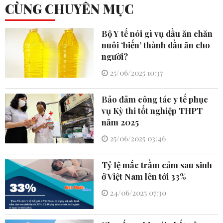
CÙNG CHUYÊN MỤC
Bộ Y tế nói gì vụ dầu ăn chăn
nuôi ‘biến’ thành dầu ăn cho
người?
25/06/2025 10:37
Bảo đảm công tác y tế phục
vụ Kỳ thi tốt nghiệp THPT
năm 2025
25/06/2025 03:46
Tỷ lệ mắc trầm cảm sau sinh
ở Việt Nam lên tới 33%
24/06/2025 07:30