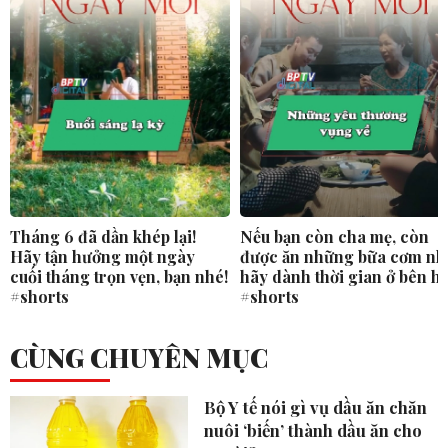
Tháng 6 đã dần khép lại!
Nếu bạn còn cha mẹ, còn
Hãy tận hưởng một ngày
được ăn những bữa cơm nh
cuối tháng trọn vẹn, bạn nhé!
hãy dành thời gian ở bên h
#shorts
#shorts
CÙNG CHUYÊN MỤC
Bộ Y tế nói gì vụ dầu ăn chăn
nuôi ‘biến’ thành dầu ăn cho