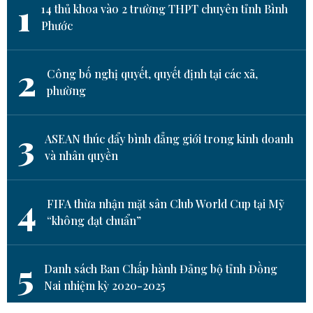
1
14 thủ khoa vào 2 trường THPT chuyên tỉnh Bình
Phước
2
Công bố nghị quyết, quyết định tại các xã,
phường
3
ASEAN thúc đẩy bình đẳng giới trong kinh doanh
và nhân quyền
4
FIFA thừa nhận mặt sân Club World Cup tại Mỹ
“không đạt chuẩn”
5
Danh sách Ban Chấp hành Đảng bộ tỉnh Đồng
Nai nhiệm kỳ 2020-2025