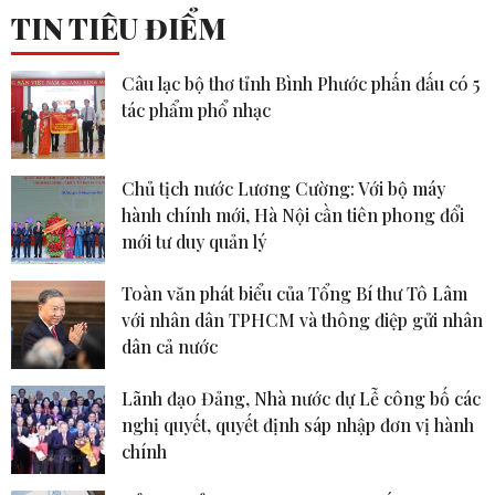
TIN TIÊU ĐIỂM
Câu lạc bộ thơ tỉnh Bình Phước phấn đấu có 5
tác phẩm phổ nhạc
Chủ tịch nước Lương Cường: Với bộ máy
hành chính mới, Hà Nội cần tiên phong đổi
mới tư duy quản lý
Toàn văn phát biểu của Tổng Bí thư Tô Lâm
với nhân dân TPHCM và thông điệp gửi nhân
dân cả nước
Lãnh đạo Đảng, Nhà nước dự Lễ công bố các
nghị quyết, quyết định sáp nhập đơn vị hành
chính