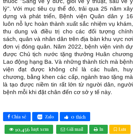
thuốc "Sáng về y đức, giỏi về y thuật, sâu về y
lý". Với mục tiêu cụ thể đó, trải qua 25 năm xây
dựng và phát triển, Bệnh viện Quân dân y 16
luôn nỗ lực hoàn thành xuất sắc nhiệm vụ khám,
thu dung và điều trị cho các đối tượng chính
sách, quân và nhân dân trên địa bàn khu vực nơi
đơn vị đóng quân. Năm 2022, bệnh viện vinh dự
được Chủ tịch nước tặng thưởng Huân chương
Lao động hạng Ba. Và những thành tích mà bệnh
viện đạt được không chỉ là các huân, huy
chương, bằng khen các cấp, ngành trao tặng mà
là tạo được niềm tin rất lớn từ người dân, người
bệnh mỗi khi đặt chân đến cơ sở y tế này.
0
Zalo
Chia sẻ
thích
10,456
lượt xem
Gửi mail
In
Lưu