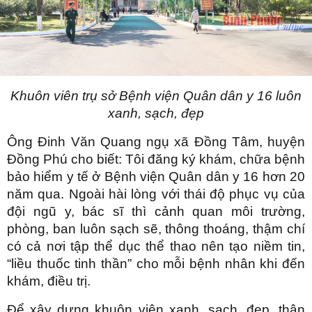
Khuôn viên trụ sở Bệnh viện Quân dân y 16 luôn
xanh, sạch, đẹp
Ông Đinh Văn Quang ngụ xã Đồng Tâm, huyện
Đồng Phú cho biết: Tôi đăng ký khám, chữa bệnh
bảo hiểm y tế ở Bệnh viện Quân dân y 16 hơn 20
năm qua. Ngoài hài lòng với thái độ phục vụ của
đội ngũ y, bác sĩ thì cảnh quan môi trường,
phòng, ban luôn sạch sẽ, thông thoáng, thậm chí
có cả nơi tập thể dục thể thao nên tạo niềm tin,
“liều thuốc tinh thần” cho mỗi bệnh nhân khi đến
khám, điều trị.
Để xây dựng khuôn viên xanh, sạch, đẹp, thân