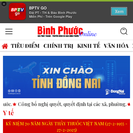
×
BPTV GO
Xem
Đài PT - TH & Báo Bình Phước
Miễn Phí - Trên Google Play
TIÊU ĐIỂM
CHÍNH TRỊ
KINH TẾ
VĂN HÓA
uyết, quyết định tại các xã, phường.
ASEAN thúc đẩy bình đ
Y tế
KỶ NIỆM 70 NĂM NGÀY THẦY THUỐC VIỆT NAM (27-2-1955 -
27-2-2025)