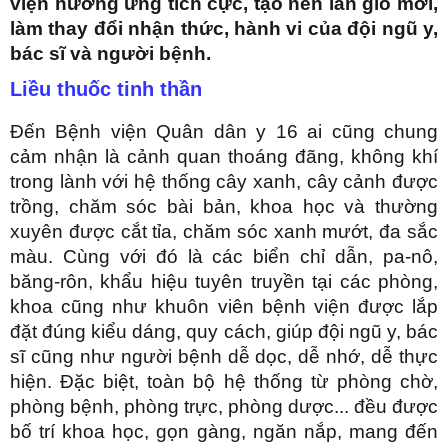
viện hưởng ứng tích cực, tạo nên làn gió mới,
làm thay đổi nhận thức, hành vi của đội ngũ y,
bác sĩ và người bệnh.
Liều thuốc tinh thần
Đến Bệnh viện Quân dân y 16 ai cũng chung
cảm nhận là cảnh quan thoáng đãng, không khí
trong lành với hệ thống cây xanh, cây cảnh được
trồng, chăm sóc bài bản, khoa học và thường
xuyên được cắt tỉa, chăm sóc xanh mướt, đa sắc
màu. Cùng với đó là các biển chỉ dẫn, pa-nô,
băng-rôn, khẩu hiệu tuyên truyền tại các phòng,
khoa cũng như khuôn viên bệnh viện được lắp
đặt đúng kiểu dáng, quy cách, giúp đội ngũ y, bác
sĩ cũng như người bệnh dễ dọc, dễ nhớ, dễ thực
hiện. Đặc biệt, toàn bộ hệ thống từ phòng chờ,
phòng bệnh, phòng trực, phòng dược... đều được
bố trí khoa học, gọn gàng, ngăn nắp, mang đến