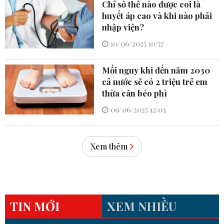
Chỉ số thế nào được coi là
huyết áp cao và khi nào phải
nhập viện?
10/06/2025 10:57
Mối nguy khi đến năm 2030
cả nước sẽ có 2 triệu trẻ em
thừa cân béo phì
09/06/2025 12:03
Xem thêm
TIN MỚI
XEM NHIỀU