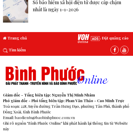
Sổ bảo hiểm xã hội điện tử được cấp chậm
nhất là ngày 1-1-2026
Trang chủ
Đặt quảng cáo
Tìm kiếm
Giám đốc - Tổng biên tập: Nguyễn Thị Minh Nhâm
Phó giám đốc - Phó tổng biên tập: Phan Văn Thảo - Cao Minh Trực
Toà soạn: 228, tuyến đường Trần Hưng Đạo, phường Tân Phú, thành phố
Đồng Xoài, tỉnh Bình Phước
Email:
baodientu@baobinhphuoc.com.vn
Ghi rõ nguồn "Bình Phước Online" khi phát hành lại thông tin từ Website
này