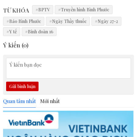
TỪ KHÓA
#BPTV
#Truyền hình Bình Phước
#Báo Bình Phước
#Ngày Thầy thuốc
#Ngày 27-2
#Y tế
#Binh đoàn 16
Ý kiến (
0
)
Gửi bình luận
Quan tâm nhất
Mới nhất