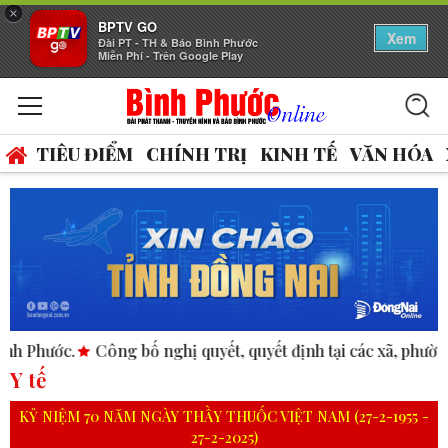
×
BPTV GO
Xem
Đài PT - TH & Báo Bình Phước
Miễn Phí - Trên Google Play
TIÊU ĐIỂM
CHÍNH TRỊ
KINH TẾ
VĂN HÓA
ố nghị quyết, quyết định tại các xã, phường.
ASEAN thúc đẩy
Y tế
KỶ NIỆM 70 NĂM NGÀY THẦY THUỐC VIỆT NAM (27-2-1955 -
27-2-2025)