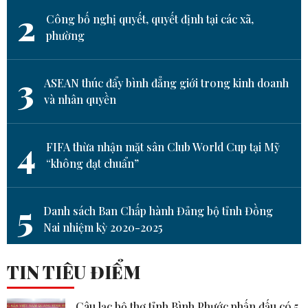
2
Công bố nghị quyết, quyết định tại các xã,
phường
3
ASEAN thúc đẩy bình đẳng giới trong kinh doanh
và nhân quyền
4
FIFA thừa nhận mặt sân Club World Cup tại Mỹ
“không đạt chuẩn”
5
Danh sách Ban Chấp hành Đảng bộ tỉnh Đồng
Nai nhiệm kỳ 2020-2025
TIN TIÊU ĐIỂM
Câu lạc bộ thơ tỉnh Bình Phước phấn đấu có 5