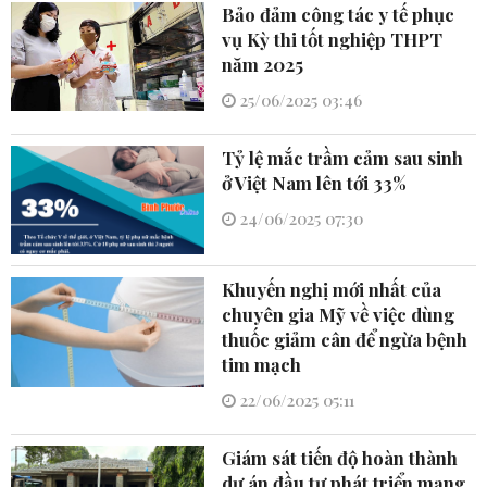
Bảo đảm công tác y tế phục
vụ Kỳ thi tốt nghiệp THPT
năm 2025
25/06/2025 03:46
Tỷ lệ mắc trầm cảm sau sinh
ở Việt Nam lên tới 33%
24/06/2025 07:30
Khuyến nghị mới nhất của
chuyên gia Mỹ về việc dùng
thuốc giảm cân để ngừa bệnh
tim mạch
22/06/2025 05:11
Giám sát tiến độ hoàn thành
dự án đầu tư phát triển mạng