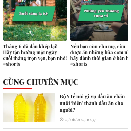
Tháng 6 đã dần khép lại!
Nếu bạn còn cha mẹ, còn
Hãy tận hưởng một ngày
được ăn những bữa cơm nh
cuối tháng trọn vẹn, bạn nhé!
hãy dành thời gian ở bên h
#shorts
#shorts
CÙNG CHUYÊN MỤC
Bộ Y tế nói gì vụ dầu ăn chăn
nuôi ‘biến’ thành dầu ăn cho
người?
25/06/2025 10:37