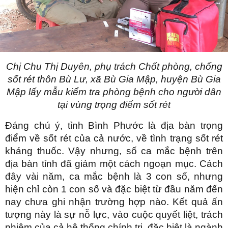
Chị Chu Thị Duyên, phụ trách Chốt phòng, chống
sốt rét thôn Bù Lư, xã Bù Gia Mập, huyện Bù Gia
Mập lấy mẫu kiểm tra phòng bệnh cho người dân
tại vùng trọng điểm sốt rét
Đáng chú ý, tỉnh Bình Phước là địa bàn trọng
điểm về sốt rét của cả nước, về tình trạng sốt rét
kháng thuốc. Vậy nhưng, số ca mắc bệnh trên
địa bàn tỉnh đã giảm một cách ngoạn mục. Cách
đây vài năm, ca mắc bệnh là 3 con số, nhưng
hiện chỉ còn 1 con số và đặc biệt từ đầu năm đến
nay chưa ghi nhận trường hợp nào. Kết quả ấn
tượng này là sự nỗ lực, vào cuộc quyết liệt, trách
nhiệm của cả hệ thống chính trị, đặc biệt là ngành