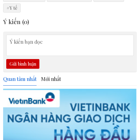
#Y tế
Ý kiến (
0
)
Gửi bình luận
Quan tâm nhất
Mới nhất