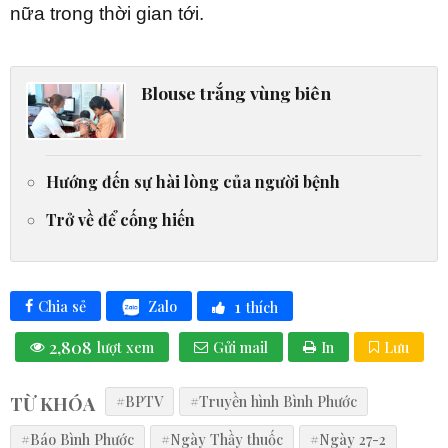
nữa trong thời gian tới.
Blouse trắng vùng biên
Hướng đến sự hài lòng của người bệnh
Trở về để cống hiến
1
Zalo
Chia sẻ
thích
2,808
lượt xem
Gửi mail
In
Lưu
TỪ KHÓA
#BPTV
#Truyền hình Bình Phước
#Báo Bình Phước
#Ngày Thầy thuốc
#Ngày 27-2