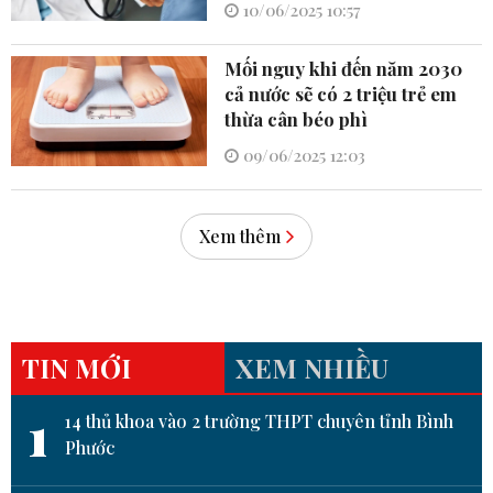
10/06/2025 10:57
Mối nguy khi đến năm 2030
cả nước sẽ có 2 triệu trẻ em
thừa cân béo phì
09/06/2025 12:03
Xem thêm
TIN MỚI
XEM NHIỀU
1
14 thủ khoa vào 2 trường THPT chuyên tỉnh Bình
Phước