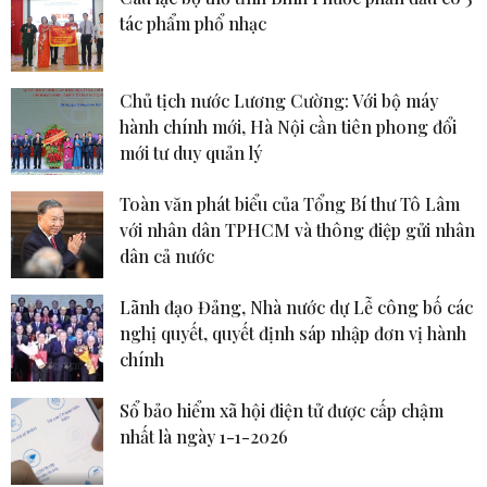
tác phẩm phổ nhạc
Chủ tịch nước Lương Cường: Với bộ máy
hành chính mới, Hà Nội cần tiên phong đổi
mới tư duy quản lý
Toàn văn phát biểu của Tổng Bí thư Tô Lâm
với nhân dân TPHCM và thông điệp gửi nhân
dân cả nước
Lãnh đạo Đảng, Nhà nước dự Lễ công bố các
nghị quyết, quyết định sáp nhập đơn vị hành
chính
Sổ bảo hiểm xã hội điện tử được cấp chậm
nhất là ngày 1-1-2026