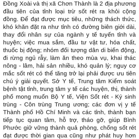
Đồng Xoài và thị xã Chơn Thành là 2 địa phương
đầu tiên của tỉnh loại trừ sốt rét ra khỏi cộng
đồng. Để đạt được mục tiêu, những thách thức,
khó khăn đặt ra như tỉnh có đường biên giới dài,
thay đổi nhân sự của ngành y tế tuyến tỉnh và
huyện; việc mua sắm, đầu tư vật tư, hóa chất,
thuốc bị động; nhóm đối tượng dân di biến động,
đi rừng ngủ rẫy, làm ăn theo mùa vụ, khai thác
nông - lâm, hải sản nhiều, khó quản lý; nguy cơ
mắc sốt rét có thể tăng trở lại phải được ưu tiên
chú ý giải quyết. Sở Y tế, Trung tâm Kiểm soát
bệnh tật tỉnh, trung tâm y tế các huyện, thị, thành
phố mong muốn Bộ Y tế, Viện Sốt rét - Ký sinh
trùng - Côn trùng Trung ương; các đơn vị y tế
Thành phố Hồ Chí Minh và các tỉnh, thành bạn
tiếp tục quan tâm, hỗ trợ, tháo gỡ, giúp Bình
Phước giữ vững thành quả phòng, chống sốt rét
đạt được thời gian qua cũng như phát huy hơn