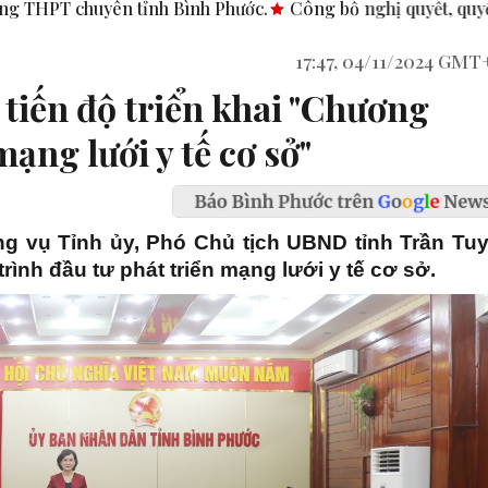
.
Công bố nghị quyết, quyết định tại các xã, phường.
ASEA
17:47, 04/11/2024 GMT
tiến độ triển khai "Chương
mạng lưới y tế cơ sở"
g vụ Tỉnh ủy, Phó Chủ tịch UBND tỉnh Trần Tuy
rình đầu tư phát triển mạng lưới y tế cơ sở.