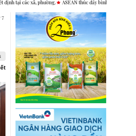
N thúc đẩy bình đẳng giới trong kinh doanh và nhân quyền.
+7
ết