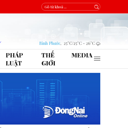
Bình Phước
,
25°C
/
25°C
-
26°C
PHÁP
THẾ
MEDIA
LUẬT
GIỚI