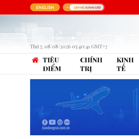
Thứ 7, 08/08/2026 05:40:41 GMT+7
TIÊU
CHÍNH
KINH
ĐIỂM
TRỊ
TẾ