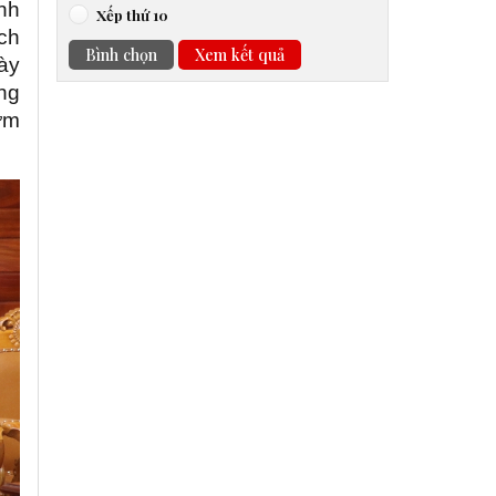
nh
Xếp thứ 10
ạch
Bình chọn
Xem kết quả
ày
ng
ớm