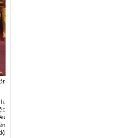
át
h,
iệc
êu
iên
 độ