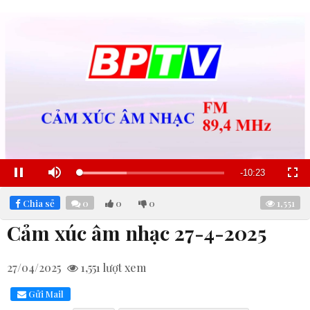
Remaining
-
10:22
Loaded
:
Pause
Mute
Fullscre
32.95%
Time
Chia sẻ
0
0
0
1,551
Cảm xúc âm nhạc 27-4-2025
27/04/2025
1,551
lượt xem
Gửi Mail