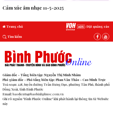
Cảm xúc âm nhạc 11-5-2025
Trang chủ
Đặt quảng cáo
Tìm kiếm
Giám đốc - Tổng biên tập: Nguyễn Thị Minh Nhâm
Phó giám đốc - Phó tổng biên tập: Phan Văn Thảo - Cao Minh Trực
Toà soạn: 228, tuyến đường Trần Hưng Đạo, phường Tân Phú, thành phố
Đồng Xoài, tỉnh Bình Phước
Email:
baodientu@baobinhphuoc.com.vn
Ghi rõ nguồn "Bình Phước Online" khi phát hành lại thông tin từ Website
này