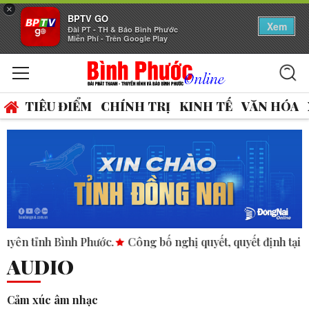
×
BPTV GO
Xem
Đài PT - TH & Báo Bình Phước
Miễn Phí - Trên Google Play
TIÊU ĐIỂM
CHÍNH TRỊ
KINH TẾ
VĂN HÓA
Bình Phước.
Công bố nghị quyết, quyết định tại các xã, phườ
AUDIO
Cảm xúc âm nhạc