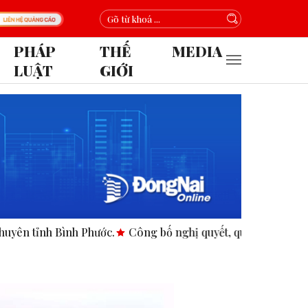
PHÁP
THẾ
MEDIA
LUẬT
GIỚI
h Bình Phước.
Công bố nghị quyết, quyết định tại các xã, ph