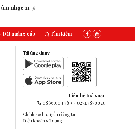
âm nhạc 11-5-
Đặt quảng cáo
Tìm kiếm
Tải ứng dụng
Liên hệ toà soạn
0866.909.369
-
0271.3870020
Chính sách quyền riêng tư
Điều khoản sử dụng