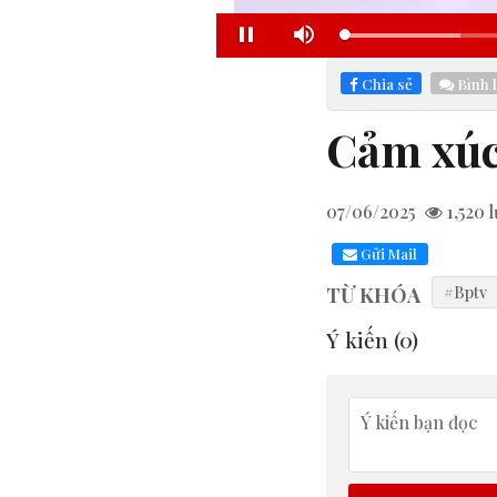
Lo
Pause
Mute
33
Chia sẻ
Bình 
Cảm xúc
07/06/2025
1,520
l
Gửi Mail
TỪ KHÓA
#Bptv
Ý kiến (
0
)