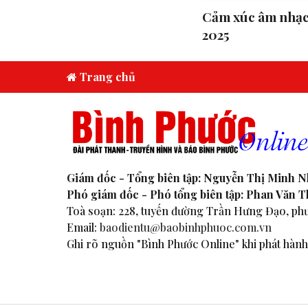
Cảm xúc âm nhạc
2025
Trang chủ
Giám đốc - Tổng biên tập: Nguyễn Thị Minh 
Phó giám đốc - Phó tổng biên tập: Phan Văn 
Toà soạn: 228, tuyến đường Trần Hưng Đạo, phư
Email:
baodientu@baobinhphuoc.com.vn
Ghi rõ nguồn "Bình Phước Online" khi phát hành 