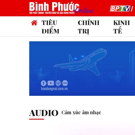
TIÊU
CHÍNH
KINH
ĐIỂM
TRỊ
TẾ
AUDIO
Cảm xúc âm nhạc