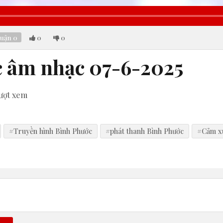
aded
:
.64%
luận
0
0
0
 âm nhạc 07-6-2025
ượt xem
#Truyền hình Bình Phước
#phát thanh Bình Phước
#Cảm x