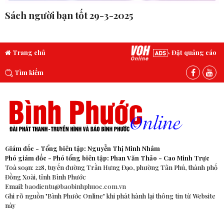
Sách người bạn tốt 29-3-2025
Trang chủ
Đặt quảng cáo
Tìm kiếm
Giám đốc - Tổng biên tập: Nguyễn Thị Minh Nhâm
Phó giám đốc - Phó tổng biên tập: Phan Văn Thảo - Cao Minh Trực
Toà soạn: 228, tuyến đường Trần Hưng Đạo, phường Tân Phú, thành phố
Đồng Xoài, tỉnh Bình Phước
Email:
baodientu@baobinhphuoc.com.vn
Ghi rõ nguồn "Bình Phước Online" khi phát hành lại thông tin từ Website
này