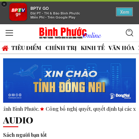
×
BPTV GO
Xem
Đài PT - TH & Báo Bình Phước
Miễn Phí - Trên Google Play
TIÊU ĐIỂM
CHÍNH TRỊ
KINH TẾ
VĂN HÓA
nh Phước.
Công bố nghị quyết, quyết định tại các xã, phường.
AUDIO
Sách người bạn tốt