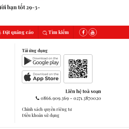
ời bạn tốt 29-3-
Đặt quảng cáo
Tìm kiếm
Tải ứng dụng
Liên hệ toà soạn
0866.909.369
-
0271.3870020
Chính sách quyền riêng tư
Điều khoản sử dụng