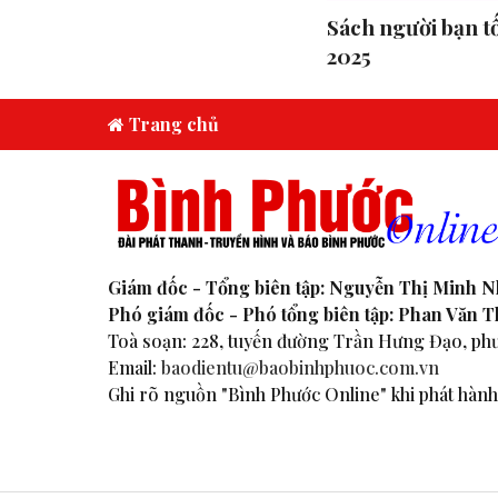
Sách người bạn tố
2025
Trang chủ
Giám đốc - Tổng biên tập: Nguyễn Thị Minh 
Phó giám đốc - Phó tổng biên tập: Phan Văn 
Toà soạn: 228, tuyến đường Trần Hưng Đạo, phư
Email:
baodientu@baobinhphuoc.com.vn
Ghi rõ nguồn "Bình Phước Online" khi phát hành 