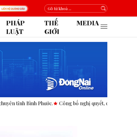
PHÁP
THẾ
MEDIA
LUẬT
GIỚI
nh Bình Phước.
Công bố nghị quyết, quyết định tại các xã, p