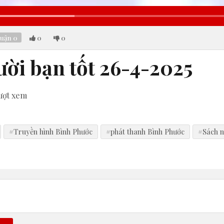
Loaded
:
39.80%
luận
0
0
0
ời bạn tốt 26-4-2025
ượt xem
#Truyền hình Bình Phước
#phát thanh Bình Phước
#Sách n