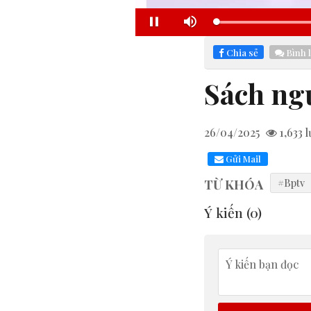
Pause
Mute
Chia sẻ
Bình 
Sách ngư
26/04/2025
1,633
l
Gửi Mail
TỪ KHÓA
#Bptv
Ý kiến (
0
)