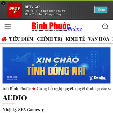
×
BPTV GO
Xem
Đài PT - TH & Báo Bình Phước
Miễn Phí - Trên Google Play
TIÊU ĐIỂM
CHÍNH TRỊ
KINH TẾ
VĂN HÓA
 Phước.
Công bố nghị quyết, quyết định tại các xã, phường.
AUDIO
Nhật ký SEA Games 31