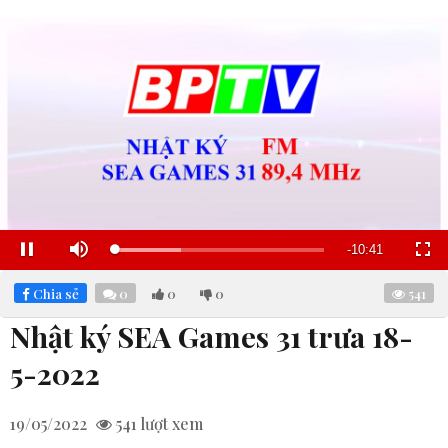
Remaining
-
10:40
Loaded
:
Pause
Mute
Fullscre
32.01%
Time
Chia sẻ
0
0
0
541
Nhật ký SEA Games 31 trưa 18-
5-2022
19/05/2022
541
lượt xem