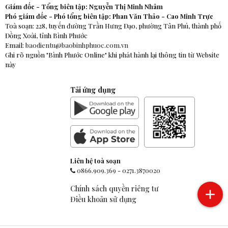
Giám đốc - Tổng biên tập: Nguyễn Thị Minh Nhâm
Phó giám đốc - Phó tổng biên tập: Phan Văn Thảo - Cao Minh Trực
Toà soạn: 228, tuyến đường Trần Hưng Đạo, phường Tân Phú, thành phố
Đồng Xoài, tỉnh Bình Phước
Email:
baodientu@baobinhphuoc.com.vn
Ghi rõ nguồn "Bình Phước Online" khi phát hành lại thông tin từ Website
này
Tải ứng dụng
Liên hệ toà soạn
0866.909.369
-
0271.3870020
Chính sách quyền riêng tư
Điều khoản sử dụng