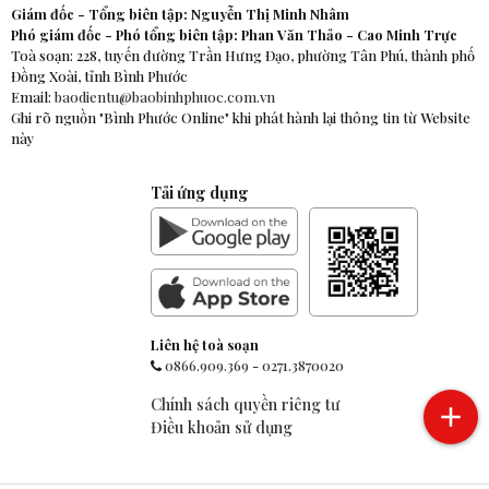
Giám đốc - Tổng biên tập: Nguyễn Thị Minh Nhâm
Phó giám đốc - Phó tổng biên tập: Phan Văn Thảo - Cao Minh Trực
Toà soạn: 228, tuyến đường Trần Hưng Đạo, phường Tân Phú, thành phố
Đồng Xoài, tỉnh Bình Phước
Email:
baodientu@baobinhphuoc.com.vn
Ghi rõ nguồn "Bình Phước Online" khi phát hành lại thông tin từ Website
này
Tải ứng dụng
Liên hệ toà soạn
0866.909.369
-
0271.3870020
Chính sách quyền riêng tư
Điều khoản sử dụng