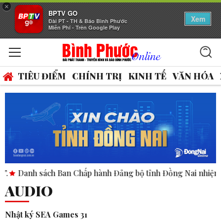
×
BPTV GO
Xem
Đài PT - TH & Báo Bình Phước
Miễn Phí - Trên Google Play
TIÊU ĐIỂM
CHÍNH TRỊ
KINH TẾ
VĂN HÓA
sách Ban Chấp hành Đảng bộ tỉnh Đồng Nai nhiệm kỳ 2020-2
AUDIO
Nhật ký SEA Games 31