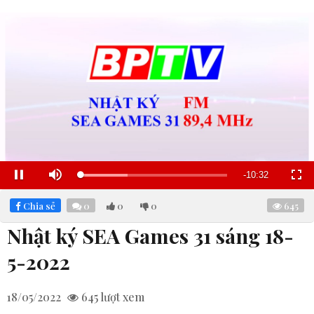
Remaining
-
10:31
Loaded
:
Pause
Mute
Fullscre
32.50%
Time
Chia sẻ
0
0
0
645
Nhật ký SEA Games 31 sáng 18-
5-2022
18/05/2022
645
lượt xem