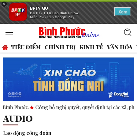
×
BPTV GO
Xem
Đài PT - TH & Báo Bình Phước
Miễn Phí - Trên Google Play
TIÊU ĐIỂM
CHÍNH TRỊ
KINH TẾ
VĂN HÓA
ớc.
Công bố nghị quyết, quyết định tại các xã, phường.
ASE
AUDIO
Lao động công đoàn