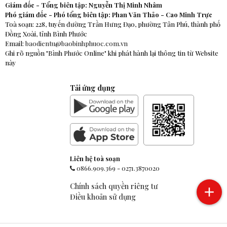
Giám đốc - Tổng biên tập: Nguyễn Thị Minh Nhâm
Phó giám đốc - Phó tổng biên tập: Phan Văn Thảo - Cao Minh Trực
Toà soạn: 228, tuyến đường Trần Hưng Đạo, phường Tân Phú, thành phố
Đồng Xoài, tỉnh Bình Phước
Email:
baodientu@baobinhphuoc.com.vn
Ghi rõ nguồn "Bình Phước Online" khi phát hành lại thông tin từ Website
này
Tải ứng dụng
Liên hệ toà soạn
0866.909.369
-
0271.3870020
Chính sách quyền riêng tư
Điều khoản sử dụng