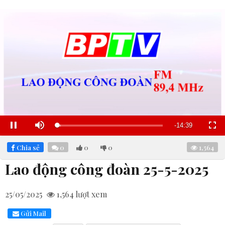
Remaining
-
14:38
Loaded
:
Pause
Mute
Fullscre
23.38%
Time
Chia sẻ
0
0
0
1,564
Lao động công đoàn 25-5-2025
25/05/2025
1,564
lượt xem
Gửi Mail