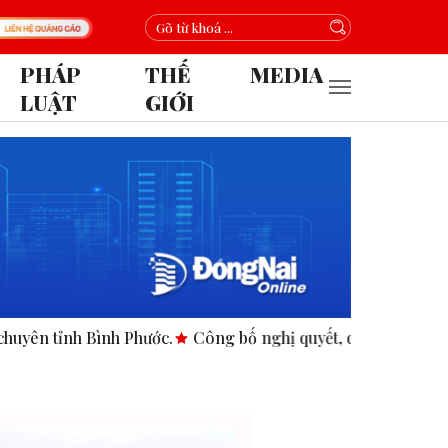
PHÁP
THẾ
MEDIA
LUẬT
GIỚI
nh Bình Phước.
Công bố nghị quyết, quyết định tại các xã, p