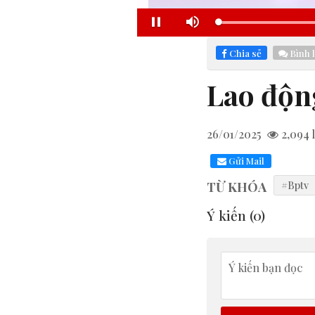
Loaded
:
Pause
Mute
21.57%
Chia sẻ
Bình 
Lao độn
26/01/2025
2,094
l
Gửi Mail
TỪ KHÓA
#Bptv
Ý kiến (
0
)