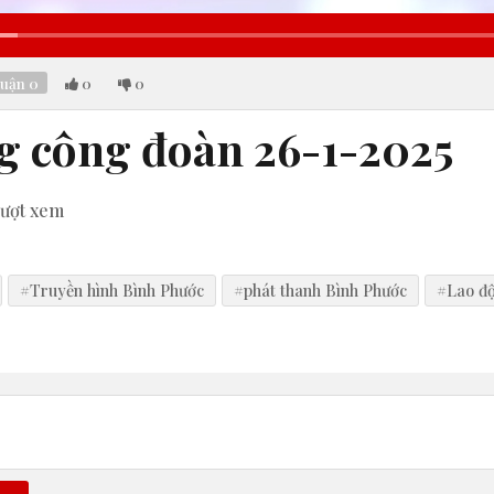
luận
0
0
0
g công đoàn 26-1-2025
ượt xem
#Truyền hình Bình Phước
#phát thanh Bình Phước
#Lao đ