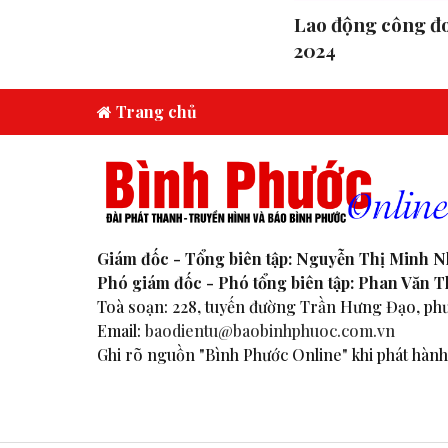
Lao động công đo
2024
Trang chủ
Giám đốc - Tổng biên tập: Nguyễn Thị Minh 
Phó giám đốc - Phó tổng biên tập: Phan Văn 
Toà soạn: 228, tuyến đường Trần Hưng Đạo, phư
Email:
baodientu@baobinhphuoc.com.vn
Ghi rõ nguồn "Bình Phước Online" khi phát hành 