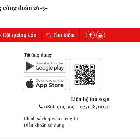
 công đoàn 26-5-
Đặt quảng cáo
Tìm kiếm
Tải ứng dụng
Liên hệ toà soạn
0866.909.369
-
0271.3870020
Chính sách quyền riêng tư
Điều khoản sử dụng