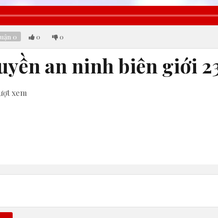
luận
0
0
0
uyền an ninh biên giới 
ượt xem