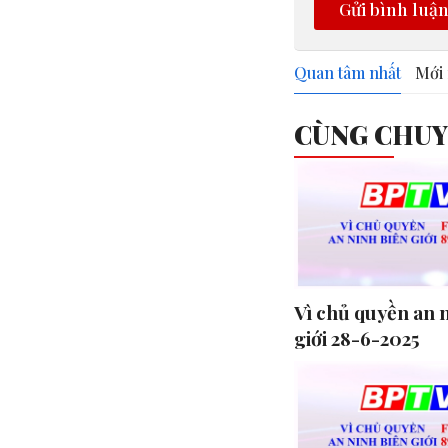
Gửi bình luậ
Quan tâm nhất
Mới 
CÙNG CHU
Vì chủ quyền an 
giới 28-6-2025