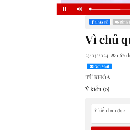
Loaded
:
Pause
Mute
15.45%
Chia sẻ
Bình 
Vì chủ q
23/03/2024
1,676
l
Gửi Mail
TỪ KHÓA
Ý kiến (
0
)