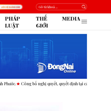
PHÁP
THẾ
MEDIA
LUẬT
GIỚI
Công bố nghị quyết, quyết định tại các xã, phường.
ASEAN 