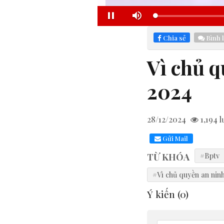
Loaded
:
Pause
Mute
0.43%
Chia sẻ
Bình 
Vì chủ q
2024
28/12/2024
1,194
l
Gửi Mail
TỪ KHÓA
#Bptv
#Vì chủ quyền an ninh
Ý kiến (
0
)