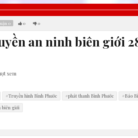
luận
0
0
0
uyền an ninh biên giới 2
ượt xem
#Truyền hình Bình Phước
#phát thanh Bình Phước
#Báo B
 biên giới