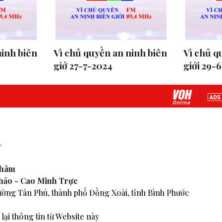
ninh biên
Vì chủ quyền an ninh biên
Vì chủ q
giớ 27-7-2024
giới 29-
Nhâm
Thảo - Cao Minh Trực
ờng Tân Phú, thành phố Đồng Xoài, tỉnh Bình Phước
lại thông tin từ Website này