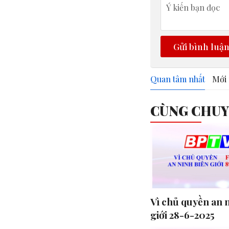
Gửi bình luậ
Quan tâm nhất
Mới 
CÙNG CHU
Vì chủ quyền an 
giới 28-6-2025