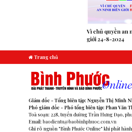
Vì chủ quyền an 
giới 24-8-2024
Trang chủ
Giám đốc - Tổng biên tập: Nguyễn Thị Minh 
Phó giám đốc - Phó tổng biên tập: Phan Văn 
Toà soạn: 228, tuyến đường Trần Hưng Đạo, phư
Email:
baodientu@baobinhphuoc.com.vn
Ghi rõ nguồn "Bình Phước Online" khi phát hành 