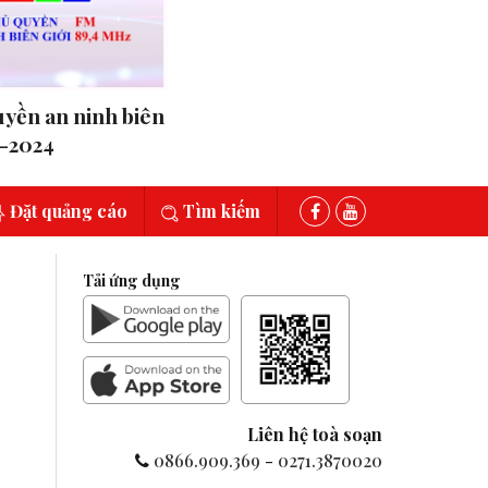
uyền an ninh biên
6-2024
Đặt quảng cáo
Tìm kiếm
Tải ứng dụng
Liên hệ toà soạn
0866.909.369
-
0271.3870020