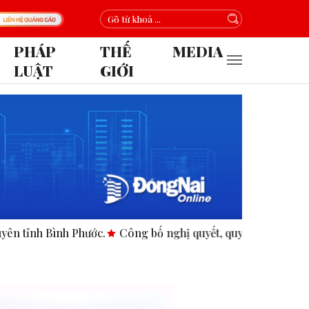
PHÁP
THẾ
MEDIA
LUẬT
GIỚI
h Bình Phước.
Công bố nghị quyết, quyết định tại các xã, ph