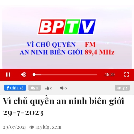
Remaining
-
15:28
Loaded
:
Pause
Mute
Fullscre
22.23%
Time
Chia sẻ
0
0
0
415
Vì chủ quyền an ninh biên giới
29-7-2023
29/07/2023
415
lượt xem