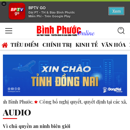
×
BPTV GO
Xem
Đài PT - TH & Báo Bình Phước
Miễn Phí - Trên Google Play
TIÊU ĐIỂM
CHÍNH TRỊ
KINH TẾ
VĂN HÓA
hước.
Công bố nghị quyết, quyết định tại các xã, phường.
AUDIO
Vì chủ quyền an ninh biên giới