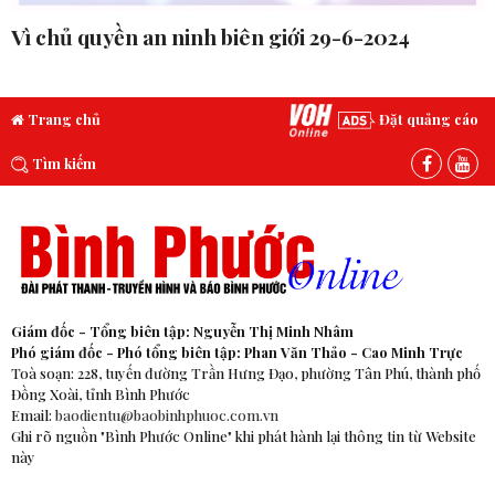
Vì chủ quyền an ninh biên giới 29-6-2024
Trang chủ
Đặt quảng cáo
Tìm kiếm
Giám đốc - Tổng biên tập: Nguyễn Thị Minh Nhâm
Phó giám đốc - Phó tổng biên tập: Phan Văn Thảo - Cao Minh Trực
Toà soạn: 228, tuyến đường Trần Hưng Đạo, phường Tân Phú, thành phố
Đồng Xoài, tỉnh Bình Phước
Email:
baodientu@baobinhphuoc.com.vn
Ghi rõ nguồn "Bình Phước Online" khi phát hành lại thông tin từ Website
này