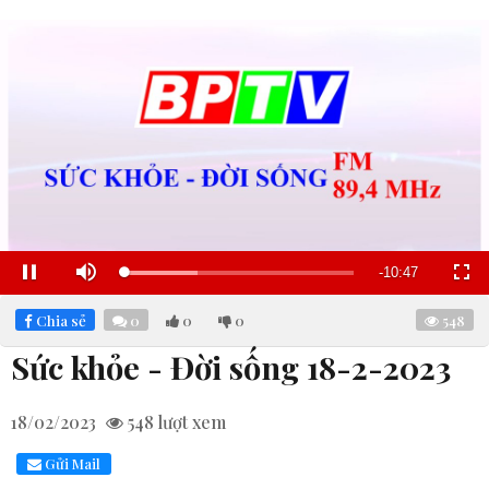
Remaining
-
10:46
Loaded
:
Pause
Mute
Fullscre
31.89%
Time
Chia sẻ
0
0
0
548
Sức khỏe - Đời sống 18-2-2023
18/02/2023
548
lượt xem
Gửi Mail