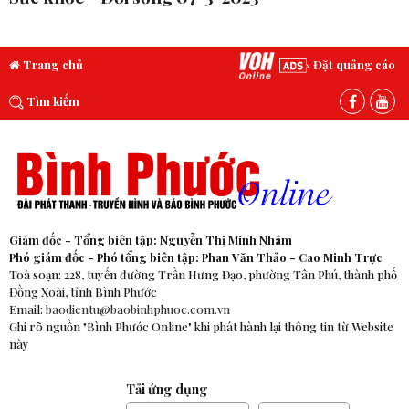
Trang chủ
Đặt quảng cáo
Tìm kiếm
Giám đốc - Tổng biên tập: Nguyễn Thị Minh Nhâm
Phó giám đốc - Phó tổng biên tập: Phan Văn Thảo - Cao Minh Trực
Toà soạn: 228, tuyến đường Trần Hưng Đạo, phường Tân Phú, thành phố
Đồng Xoài, tỉnh Bình Phước
Email:
baodientu@baobinhphuoc.com.vn
Ghi rõ nguồn "Bình Phước Online" khi phát hành lại thông tin từ Website
này
Tải ứng dụng