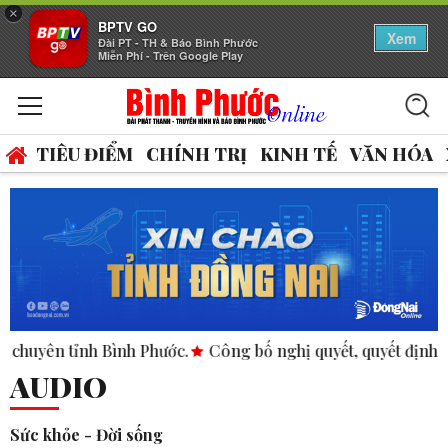
×
BPTV GO
Xem
Đài PT - TH & Báo Bình Phước
Miễn Phí - Trên Google Play
TIÊU ĐIỂM
CHÍNH TRỊ
KINH TẾ
VĂN HÓA
nh Bình Phước.
Công bố nghị quyết, quyết định tại các xã, 
AUDIO
Sức khỏe - Đời sống