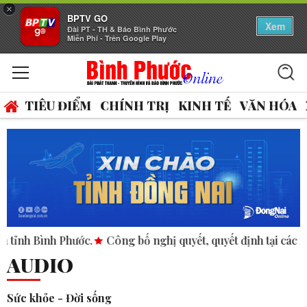
×
BPTV GO
Xem
Đài PT - TH & Báo Bình Phước
Miễn Phí - Trên Google Play
TIÊU ĐIỂM
CHÍNH TRỊ
KINH TẾ
VĂN HÓA
h Phước.
Công bố nghị quyết, quyết định tại các xã, phường.
AUDIO
Sức khỏe - Đời sống