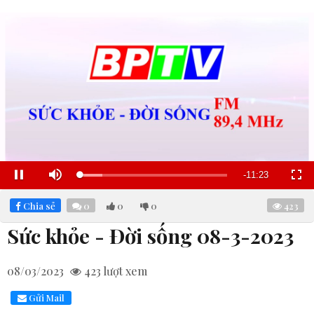
Remaining
-
11:22
Loaded
:
Pause
Mute
Fullscre
15.32%
Time
Chia sẻ
0
0
0
423
Sức khỏe - Đời sống 08-3-2023
08/03/2023
423
lượt xem
Gửi Mail